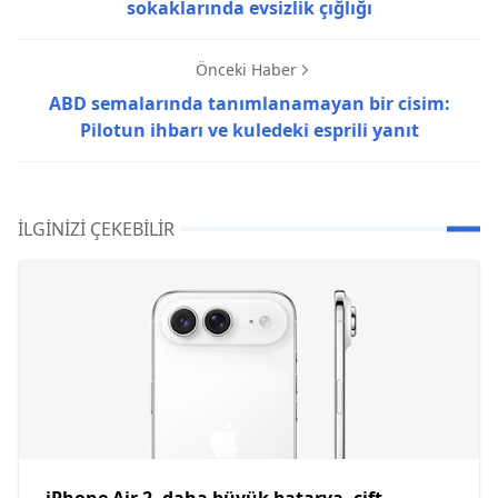
sokaklarında evsizlik çığlığı
Önceki Haber
ABD semalarında tanımlanamayan bir cisim:
Pilotun ihbarı ve kuledeki esprili yanıt
İLGINIZI ÇEKEBILIR
iPhone Air 2, daha büyük batarya, çift