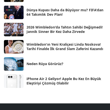
Oca 2025
[53]
Ara 2024
Dünya Kupası Daha da Büyüyor mu? FIFA'dan
[25]
64 Takımlık Dev Plan!
Kas 2024
[33]
2026 Wimbledon'da Tahtın Sahibi Değişmedi!
Eki 2024
[46]
Jannik Sinner Bir Kez Daha Zirvede
Eyl 2024
[33]
Wimbledon'ın Yeni Kraliçesi Linda Noskova!
Ağu 2024
[10]
Tarihi Finalde İlk Grand Slam Zaferini Kazandı
Tem 2024
[21]
Haz 2024
Neden Rüya Görürüz?
[30]
May 2024
[90]
iPhone Air 2 Geliyor! Apple Bu Kez En Büyük
Nis 2024
[59]
Eleştiriyi Çözmüş Olabilir
Mar 2024
[52]
Şub 2024
[50]
Oca 2024
[83]