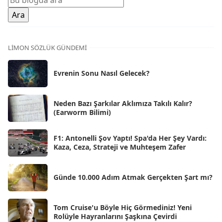
Oca 2026
[72]
Ara 2025
[71]
Kas 2025
[62]
LIMON SÖZLÜK GÜNDEMI
Eki 2025
[75]
Evrenin Sonu Nasıl Gelecek?
Eyl 2025
[56]
Ağu 2025
[25]
Neden Bazı Şarkılar Aklımıza Takılı Kalır?
(Earworm Bilimi)
Tem 2025
[45]
Haz 2025
[38]
F1: Antonelli Şov Yaptı! Spa'da Her Şey Vardı:
Kaza, Ceza, Strateji ve Muhteşem Zafer
May 2025
[54]
Nis 2025
[56]
Günde 10.000 Adım Atmak Gerçekten Şart mı?
Mar 2025
[50]
Şub 2025
[57]
Tom Cruise'u Böyle Hiç Görmediniz! Yeni
Rolüyle Hayranlarını Şaşkına Çevirdi