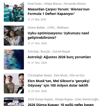
Emel İnalcı
,
Felipe Massa
,
Fernando Alonso
Massa’dan Çarpıcı Yorum: 'Alonso’nun
Formula 1 Defteri Kapanıyor'
21 Mar, 2026
Sinem Bekler
,
UYKU
,
Wellness
Uyku optimizasyonu: Uykunuzu nasıl
geliştirebilirsiniz?
21 Tem, 2026
Astroloji
,
Burçlar
,
Gürsel Başak
Astroloji: Ağustos 2026 burç yorumları
31 Tem, 2026
Christopher Nolan
,
Elon Musk
,
Film ve Dizi
Elon Musk'tan, Mel Gibson'a 'gerçekçi
Odyssey' için 100 milyon dolar teklifi
23 Tem, 2026
2026 Dünya Kupası
,
Dünya Kupası
,
Enes Demircioğlu
2026 Dünya Kupası: 10 gollü nefes kesen