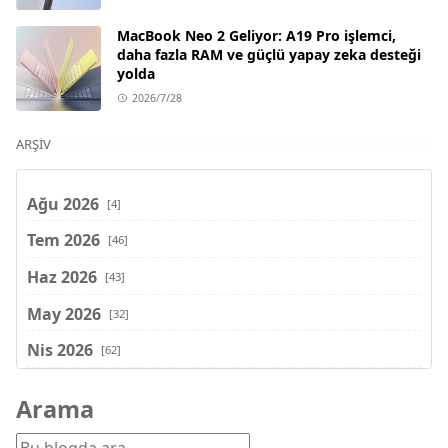
MacBook Neo 2 Geliyor: A19 Pro işlemci,
daha fazla RAM ve güçlü yapay zeka desteği
yolda
2026/7/28
ARŞIV
Ağu 2026
[4]
Tem 2026
[46]
Haz 2026
[43]
May 2026
[32]
Nis 2026
[62]
Mar 2026
[81]
Arama
Şub 2026
[71]