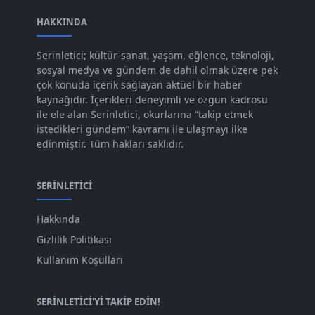
Ara 2023
HAKKINDA
[101]
Kas 2023
[82]
Serinletici; kültür-sanat, yaşam, eğlence, teknoloji,
sosyal medya ve gündem de dahil olmak üzere pek
Eki 2023
[73]
çok konuda içerik sağlayan aktüel bir haber
Eyl 2023
kaynağıdır. İçerikleri deneyimli ve özgün kadrosu
[73]
ile ele alan Serinletici, okurlarına “takip etmek
Ağu 2023
[74]
istedikleri gündem” kavramı ile ulaşmayı ilke
edinmiştir. Tüm hakları saklıdır.
Tem 2023
[76]
Haz 2023
[78]
SERINLETICI
May 2023
[66]
Hakkında
Nis 2023
[96]
Gizlilik Politikası
Mar 2023
[79]
Kullanım Koşulları
Şub 2023
[44]
SERINLETICI'YI TAKIP EDIN!
Oca 2023
[87]