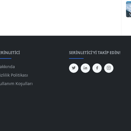
ERINLETICI
SERINLETICI'YI TAKIP EDIN!
akkında
izlilik Politikası
ullanım Koşulları