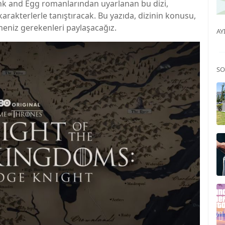
unk and Egg romanlarından uyarlanan bu dizi,
arakterlerle tanıştıracak. Bu yazıda, dizinin konusu,
meniz gerekenleri paylaşacağız.
AY
SO