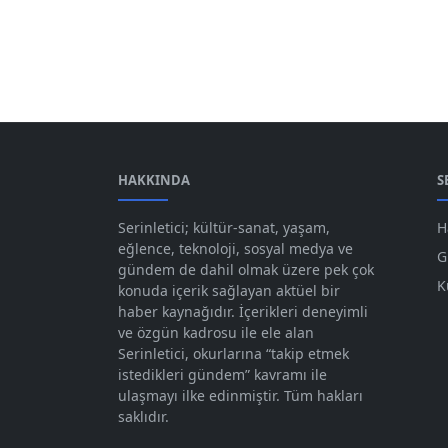
HAKKINDA
S
Serinletici; kültür-sanat, yaşam,
H
eğlence, teknoloji, sosyal medya ve
G
gündem de dahil olmak üzere pek çok
K
konuda içerik sağlayan aktüel bir
haber kaynağıdır. İçerikleri deneyimli
ve özgün kadrosu ile ele alan
Serinletici, okurlarına “takip etmek
istedikleri gündem” kavramı ile
ulaşmayı ilke edinmiştir. Tüm hakları
saklıdır.