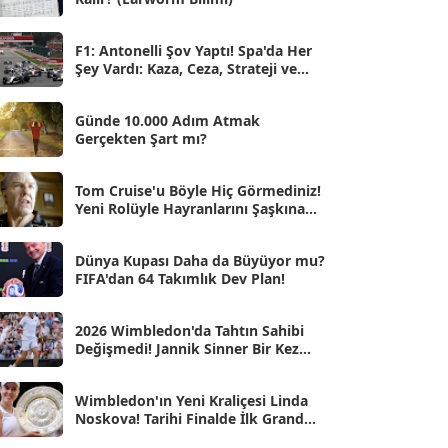
May 2025
[54]
Nis 2025
[56]
F1: Antonelli Şov Yaptı! Spa'da Her
Şey Vardı: Kaza, Ceza, Strateji ve
Mar 2025
[50]
Muhteşem Zafer
Şub 2025
[57]
Günde 10.000 Adım Atmak
Gerçekten Şart mı?
Oca 2025
[53]
Ara 2024
Tom Cruise'u Böyle Hiç Görmediniz!
[25]
Yeni Rolüyle Hayranlarını Şaşkına
Çevirdi
Kas 2024
[33]
Dünya Kupası Daha da Büyüyor mu?
Eki 2024
[46]
FIFA'dan 64 Takımlık Dev Plan!
Eyl 2024
[33]
2026 Wimbledon'da Tahtın Sahibi
Ağu 2024
[10]
Değişmedi! Jannik Sinner Bir Kez
Daha Zirvede
Tem 2024
[21]
Wimbledon'ın Yeni Kraliçesi Linda
Haz 2024
[30]
Noskova! Tarihi Finalde İlk Grand
Slam Zaferini Kazandı
May 2024
[90]