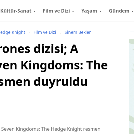
Kültür-Sanat
Film ve Dizi
Yaşam
Gündem
Hedge Knight
Film ve Dizi
Sinem Bekler
ones dizisi; A
even Kingdoms: The
esmen duyruldu
the Seven Kingdoms: The Hedge Knight resmen