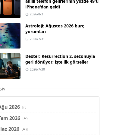
akıllı telefon gelirlerinin yüzde 49'u
iPhone'dan geldi
2026/8/3
Astroloji: Ağustos 2026 burç
yorumları
2026/7/31
Dexter: Resurrection 2. sezonuyla
geri dönüyor; işte ilk görseller
2026/7/30
ŞIV
Ağu 2026
[8]
Tem 2026
[46]
Haz 2026
[43]