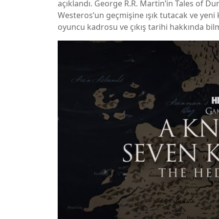
açıklandı. George R.R. Martin’in Tales of D
Westeros’un geçmişine ışık tutacak ve yeni k
oyuncu kadrosu ve çıkış tarihi hakkında bil