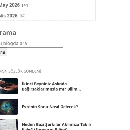
May 2026
[32]
Nis 2026
[62]
Mar 2026
[81]
rama
Şub 2026
[71]
Oca 2026
[72]
Ara 2025
[71]
Kas 2025
[62]
MON SÖZLÜK GÜNDEMI
Eki 2025
[75]
İkinci Beyniniz Aslında
Bağırsaklarımızda mı? Bilim
Eyl 2025
[56]
İnsanlarını Şaşırtan Gerçekler
Ağu 2025
[25]
Evrenin Sonu Nasıl Gelecek?
Tem 2025
[45]
Haz 2025
[38]
Neden Bazı Şarkılar Aklımıza Takılı
Kalır? (Earworm Bilimi)