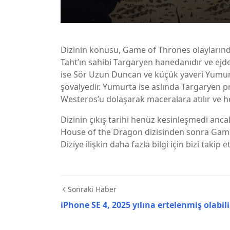
Dizinin konusu, Game of Thrones olaylarınd
Taht’ın sahibi Targaryen hanedanıdır ve ejd
ise Sör Uzun Duncan ve küçük yaveri Yumurt
şövalyedir. Yumurta ise aslında Targaryen pr
Westeros’u dolaşarak maceralara atılır ve 
Dizinin çıkış tarihi henüz kesinleşmedi anca
House of the Dragon dizisinden sonra Game 
Diziye ilişkin daha fazla bilgi için bizi taki
Sonraki Haber
iPhone SE 4, 2025 yılına ertelenmiş olabili