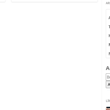
AR
A
LI