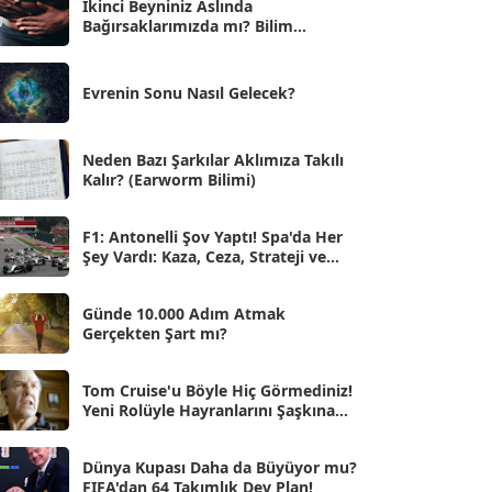
İkinci Beyniniz Aslında
Bağırsaklarımızda mı? Bilim
Eyl 2025
[56]
İnsanlarını Şaşırtan Gerçekler
Ağu 2025
[25]
Evrenin Sonu Nasıl Gelecek?
Tem 2025
[45]
Haz 2025
[38]
Neden Bazı Şarkılar Aklımıza Takılı
Kalır? (Earworm Bilimi)
May 2025
[54]
Nis 2025
[56]
F1: Antonelli Şov Yaptı! Spa'da Her
Şey Vardı: Kaza, Ceza, Strateji ve
Mar 2025
[50]
Muhteşem Zafer
Şub 2025
[57]
Günde 10.000 Adım Atmak
Gerçekten Şart mı?
Oca 2025
[53]
Ara 2024
Tom Cruise'u Böyle Hiç Görmediniz!
[25]
Yeni Rolüyle Hayranlarını Şaşkına
Çevirdi
Kas 2024
[33]
Dünya Kupası Daha da Büyüyor mu?
Eki 2024
[46]
FIFA'dan 64 Takımlık Dev Plan!