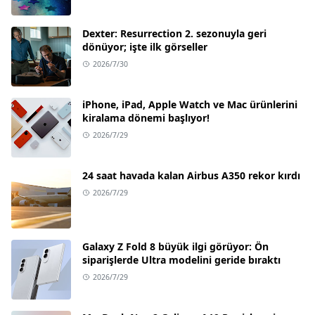
Dexter: Resurrection 2. sezonuyla geri
dönüyor; işte ilk görseller
2026/7/30
iPhone, iPad, Apple Watch ve Mac ürünlerini
kiralama dönemi başlıyor!
2026/7/29
24 saat havada kalan Airbus A350 rekor kırdı
2026/7/29
Galaxy Z Fold 8 büyük ilgi görüyor: Ön
siparişlerde Ultra modelini geride bıraktı
2026/7/29