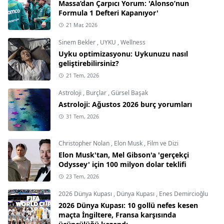
Massa’dan Çarpıcı Yorum: 'Alonso’nun
Formula 1 Defteri Kapanıyor'
21 Mar, 2026
Sinem Bekler
,
UYKU
,
Wellness
Uyku optimizasyonu: Uykunuzu nasıl
geliştirebilirsiniz?
21 Tem, 2026
Astroloji
,
Burçlar
,
Gürsel Başak
Astroloji: Ağustos 2026 burç yorumları
31 Tem, 2026
Christopher Nolan
,
Elon Musk
,
Film ve Dizi
Elon Musk'tan, Mel Gibson'a 'gerçekçi
Odyssey' için 100 milyon dolar teklifi
23 Tem, 2026
2026 Dünya Kupası
,
Dünya Kupası
,
Enes Demircioğlu
2026 Dünya Kupası: 10 gollü nefes kesen
maçta İngiltere, Fransa karşısında