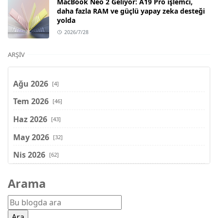
MacBook Neo 2 Geliyor: A19 Pro işlemci,
daha fazla RAM ve güçlü yapay zeka desteği
yolda
2026/7/28
ARŞIV
Ağu 2026
[4]
Tem 2026
[46]
Haz 2026
[43]
May 2026
[32]
Nis 2026
[62]
Mar 2026
[81]
Arama
Şub 2026
[71]
Oca 2026
[72]