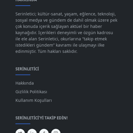
Kas 2023
[82]
Serinletici; kültür-sanat, yaşam, eğlence, teknoloji,
sosyal medya ve gündem de dahil olmak üzere pek
Eki 2023
[73]
çok konuda içerik sağlayan aktüel bir haber
Eyl 2023
kaynağıdır. İçerikleri deneyimli ve özgün kadrosu
[73]
ile ele alan Serinletici, okurlarına “takip etmek
Ağu 2023
[74]
istedikleri gündem” kavramı ile ulaşmayı ilke
edinmiştir. Tüm hakları saklıdır.
Tem 2023
[76]
Haz 2023
[78]
SERINLETICI
May 2023
[66]
Hakkında
Nis 2023
[96]
Gizlilik Politikası
Mar 2023
[79]
Kullanım Koşulları
Şub 2023
[44]
SERINLETICI'YI TAKIP EDIN!
Oca 2023
[87]
Ara 2022
[82]