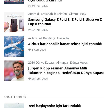
üçüncülüğü kazandı
19 Tem, 2026
Android
,
Katlanabilir Telefon
,
Öktem Ersoy
Samsung Galaxy Z Fold 8, Z Fold 8 Ultra ve Z
Flip 8 tanıtıldı
22 Tem, 2026
Airbus
,
Ali Bardakçı
,
Havacılık
Airbus katlanabilir kanat teknolojisi tanıtıldı
5 Ağu, 2026
2030 Dünya Kupası
,
Almanya
,
Dünya Kupası
Jürgen Klopp resmen Almanya Milli
Takımı'nın başında! Hedef 2030 Dünya Kupası
25 Tem, 2026
SON HABERLER
Yeni başlayanlar için farkındalık