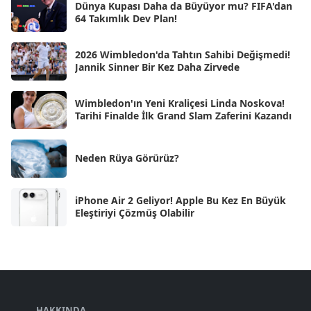
Ara 2024
Dünya Kupası Daha da Büyüyor mu? FIFA'dan
[25]
64 Takımlık Dev Plan!
Kas 2024
[33]
2026 Wimbledon'da Tahtın Sahibi Değişmedi!
Eki 2024
[46]
Jannik Sinner Bir Kez Daha Zirvede
Eyl 2024
[33]
Wimbledon'ın Yeni Kraliçesi Linda Noskova!
Ağu 2024
[10]
Tarihi Finalde İlk Grand Slam Zaferini Kazandı
Tem 2024
[21]
Haz 2024
Neden Rüya Görürüz?
[30]
May 2024
[90]
iPhone Air 2 Geliyor! Apple Bu Kez En Büyük
Nis 2024
[59]
Eleştiriyi Çözmüş Olabilir
Mar 2024
[52]
Şub 2024
[50]
Oca 2024
[83]
Ara 2023
HAKKINDA
[101]