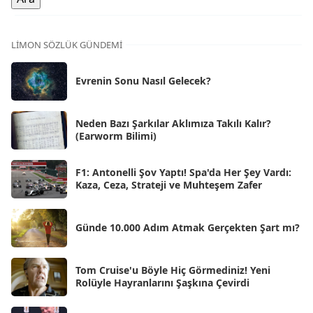
Ara 2025
[71]
Kas 2025
[62]
LIMON SÖZLÜK GÜNDEMI
Eki 2025
[75]
Evrenin Sonu Nasıl Gelecek?
Eyl 2025
[56]
Ağu 2025
[25]
Neden Bazı Şarkılar Aklımıza Takılı Kalır?
(Earworm Bilimi)
Tem 2025
[45]
Haz 2025
[38]
F1: Antonelli Şov Yaptı! Spa'da Her Şey Vardı:
Kaza, Ceza, Strateji ve Muhteşem Zafer
May 2025
[54]
Nis 2025
[56]
Günde 10.000 Adım Atmak Gerçekten Şart mı?
Mar 2025
[50]
Şub 2025
[57]
Tom Cruise'u Böyle Hiç Görmediniz! Yeni
Rolüyle Hayranlarını Şaşkına Çevirdi
Oca 2025
[53]