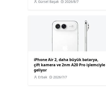
Gürsel Başak
2026/8/7
iPhone Air 2, daha büyük batarya,
çift kamera ve 2nm A20 Pro işlemciyle
geliyor
Erbak
2026/7/7