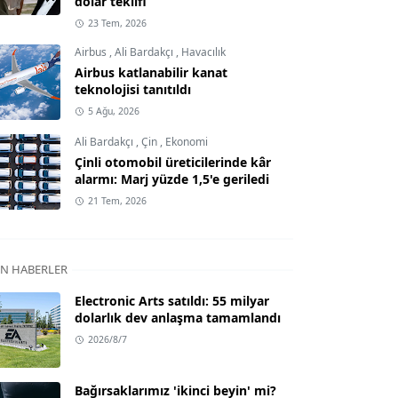
dolar teklifi
23 Tem, 2026
Airbus
,
Ali Bardakçı
,
Havacılık
Airbus katlanabilir kanat
teknolojisi tanıtıldı
5 Ağu, 2026
Ali Bardakçı
,
Çin
,
Ekonomi
Çinli otomobil üreticilerinde kâr
alarmı: Marj yüzde 1,5'e geriledi
21 Tem, 2026
N HABERLER
Electronic Arts satıldı: 55 milyar
dolarlık dev anlaşma tamamlandı
2026/8/7
Bağırsaklarımız 'ikinci beyin' mi?