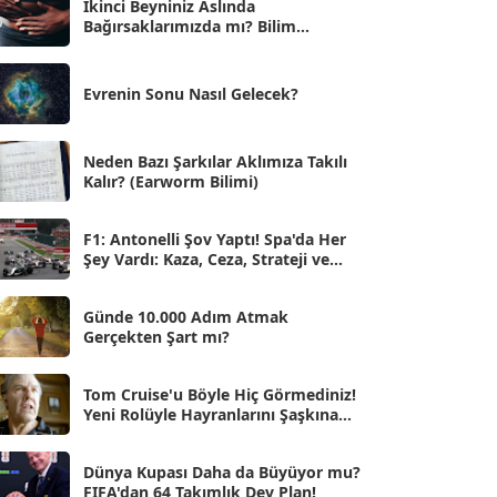
İkinci Beyniniz Aslında
Bağırsaklarımızda mı? Bilim
Eyl 2025
[56]
İnsanlarını Şaşırtan Gerçekler
Ağu 2025
[25]
Evrenin Sonu Nasıl Gelecek?
Tem 2025
[45]
Haz 2025
[38]
Neden Bazı Şarkılar Aklımıza Takılı
Kalır? (Earworm Bilimi)
May 2025
[54]
Nis 2025
[56]
F1: Antonelli Şov Yaptı! Spa'da Her
Şey Vardı: Kaza, Ceza, Strateji ve
Mar 2025
[50]
Muhteşem Zafer
Şub 2025
[57]
Günde 10.000 Adım Atmak
Gerçekten Şart mı?
Oca 2025
[53]
Ara 2024
Tom Cruise'u Böyle Hiç Görmediniz!
[25]
Yeni Rolüyle Hayranlarını Şaşkına
Çevirdi
Kas 2024
[33]
Dünya Kupası Daha da Büyüyor mu?
Eki 2024
[46]
FIFA'dan 64 Takımlık Dev Plan!