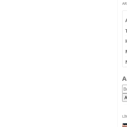
AR
A
LI