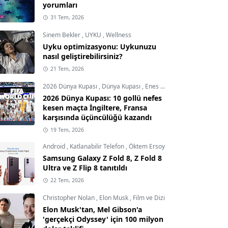
yorumları
31 Tem, 2026
Sinem Bekler
,
UYKU
,
Wellness
Uyku optimizasyonu: Uykunuzu
nasıl geliştirebilirsiniz?
21 Tem, 2026
2026 Dünya Kupası
,
Dünya Kupası
,
Enes Demircioğlu
2026 Dünya Kupası: 10 gollü nefes
kesen maçta İngiltere, Fransa
karşısında üçüncülüğü kazandı
19 Tem, 2026
Android
,
Katlanabilir Telefon
,
Öktem Ersoy
Samsung Galaxy Z Fold 8, Z Fold 8
Ultra ve Z Flip 8 tanıtıldı
22 Tem, 2026
Christopher Nolan
,
Elon Musk
,
Film ve Dizi
Elon Musk'tan, Mel Gibson'a
'gerçekçi Odyssey' için 100 milyon