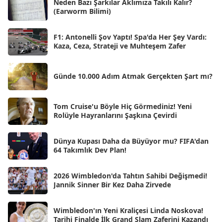
Neden Bazı Şarkılar Aklımıza Takılı Kalır?
(Earworm Bilimi)
May 2025
[54]
Nis 2025
[56]
F1: Antonelli Şov Yaptı! Spa'da Her Şey Vardı:
Kaza, Ceza, Strateji ve Muhteşem Zafer
Mar 2025
[50]
Şub 2025
[57]
Günde 10.000 Adım Atmak Gerçekten Şart mı?
Oca 2025
[53]
Ara 2024
Tom Cruise'u Böyle Hiç Görmediniz! Yeni
[25]
Rolüyle Hayranlarını Şaşkına Çevirdi
Kas 2024
[33]
Dünya Kupası Daha da Büyüyor mu? FIFA'dan
Eki 2024
[46]
64 Takımlık Dev Plan!
Eyl 2024
[33]
2026 Wimbledon'da Tahtın Sahibi Değişmedi!
Ağu 2024
[10]
Jannik Sinner Bir Kez Daha Zirvede
Tem 2024
[21]
Wimbledon'ın Yeni Kraliçesi Linda Noskova!
Haz 2024
[30]
Tarihi Finalde İlk Grand Slam Zaferini Kazandı