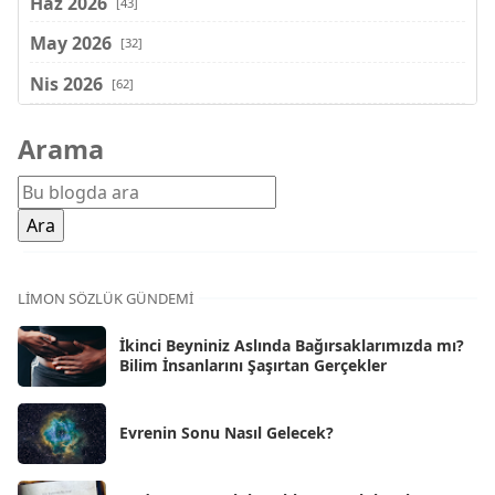
Haz 2026
[43]
May 2026
[32]
Nis 2026
[62]
Mar 2026
[81]
Arama
Şub 2026
[71]
Oca 2026
[72]
Ara 2025
[71]
Kas 2025
[62]
LIMON SÖZLÜK GÜNDEMI
Eki 2025
[75]
İkinci Beyniniz Aslında Bağırsaklarımızda mı?
Eyl 2025
Bilim İnsanlarını Şaşırtan Gerçekler
[56]
Ağu 2025
[25]
Evrenin Sonu Nasıl Gelecek?
Tem 2025
[45]
Haz 2025
[38]