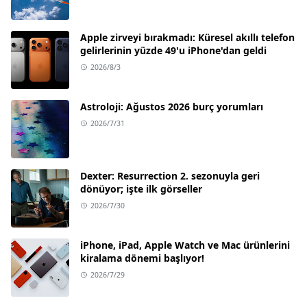
Apple zirveyi bırakmadı: Küresel akıllı telefon
gelirlerinin yüzde 49'u iPhone'dan geldi
2026/8/3
Astroloji: Ağustos 2026 burç yorumları
2026/7/31
Dexter: Resurrection 2. sezonuyla geri
dönüyor; işte ilk görseller
2026/7/30
iPhone, iPad, Apple Watch ve Mac ürünlerini
kiralama dönemi başlıyor!
2026/7/29