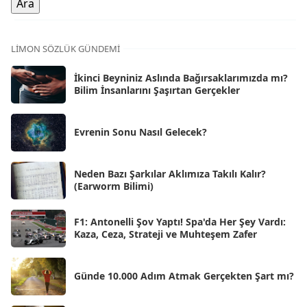
Ara 2025
[71]
Kas 2025
[62]
LIMON SÖZLÜK GÜNDEMI
Eki 2025
[75]
İkinci Beyniniz Aslında Bağırsaklarımızda mı?
Eyl 2025
Bilim İnsanlarını Şaşırtan Gerçekler
[56]
Ağu 2025
[25]
Evrenin Sonu Nasıl Gelecek?
Tem 2025
[45]
Haz 2025
[38]
Neden Bazı Şarkılar Aklımıza Takılı Kalır?
(Earworm Bilimi)
May 2025
[54]
Nis 2025
[56]
F1: Antonelli Şov Yaptı! Spa'da Her Şey Vardı:
Kaza, Ceza, Strateji ve Muhteşem Zafer
Mar 2025
[50]
Şub 2025
[57]
Günde 10.000 Adım Atmak Gerçekten Şart mı?
Oca 2025
[53]