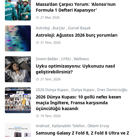
Massa’dan Çarpıcı Yorum: 'Alonso’nun
Formula 1 Defteri Kapanıyor'
21 Mar, 2026
Astroloji
,
Burçlar
,
Gürsel Başak
Astroloji: Ağustos 2026 burç yorumları
31 Tem, 2026
Sinem Bekler
,
UYKU
,
Wellness
Uyku optimizasyonu: Uykunuzu nasıl
geliştirebilirsiniz?
21 Tem, 2026
2026 Dünya Kupası
,
Dünya Kupası
,
Enes Demircioğlu
2026 Dünya Kupası: 10 gollü nefes kesen
maçta İngiltere, Fransa karşısında
üçüncülüğü kazandı
19 Tem, 2026
Android
,
Katlanabilir Telefon
,
Öktem Ersoy
Samsung Galaxy Z Fold 8, Z Fold 8 Ultra ve Z