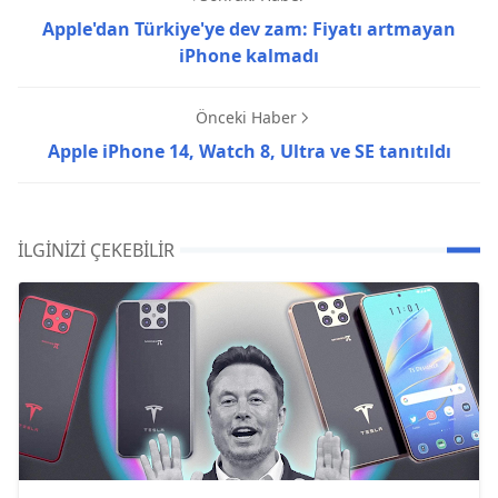
Apple'dan Türkiye'ye dev zam: Fiyatı artmayan
iPhone kalmadı
Önceki Haber
Apple iPhone 14, Watch 8, Ultra ve SE tanıtıldı
İLGINIZI ÇEKEBILIR