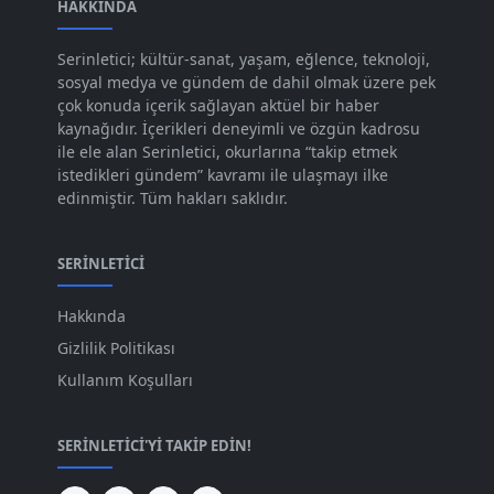
Ara 2023
HAKKINDA
[101]
Kas 2023
[82]
Serinletici; kültür-sanat, yaşam, eğlence, teknoloji,
sosyal medya ve gündem de dahil olmak üzere pek
Eki 2023
[73]
çok konuda içerik sağlayan aktüel bir haber
Eyl 2023
kaynağıdır. İçerikleri deneyimli ve özgün kadrosu
[73]
ile ele alan Serinletici, okurlarına “takip etmek
Ağu 2023
[74]
istedikleri gündem” kavramı ile ulaşmayı ilke
edinmiştir. Tüm hakları saklıdır.
Tem 2023
[76]
Haz 2023
[78]
SERINLETICI
May 2023
[66]
Hakkında
Nis 2023
[96]
Gizlilik Politikası
Mar 2023
[79]
Kullanım Koşulları
Şub 2023
[44]
SERINLETICI'YI TAKIP EDIN!
Oca 2023
[87]
Ara 2022
[82]