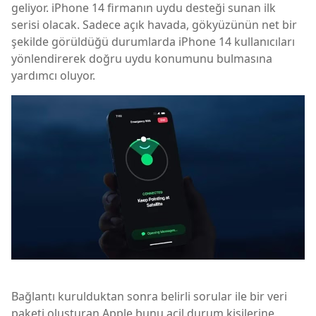
geliyor. iPhone 14 firmanın uydu desteği sunan ilk
serisi olacak. Sadece açık havada, gökyüzünün net bir
şekilde görüldüğü durumlarda iPhone 14 kullanıcıları
yönlendirerek doğru uydu konumunu bulmasına
yardımcı oluyor.
Bağlantı kurulduktan sonra belirli sorular ile bir veri
paketi oluşturan Apple bunu acil durum kişilerine