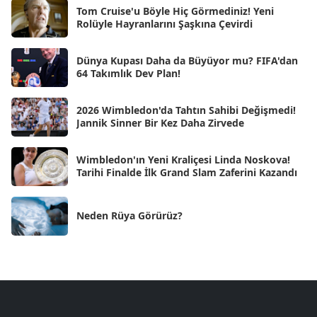
Ara 2024
Tom Cruise'u Böyle Hiç Görmediniz! Yeni
[25]
Rolüyle Hayranlarını Şaşkına Çevirdi
Kas 2024
[33]
Dünya Kupası Daha da Büyüyor mu? FIFA'dan
Eki 2024
[46]
64 Takımlık Dev Plan!
Eyl 2024
[33]
2026 Wimbledon'da Tahtın Sahibi Değişmedi!
Ağu 2024
[10]
Jannik Sinner Bir Kez Daha Zirvede
Tem 2024
[21]
Wimbledon'ın Yeni Kraliçesi Linda Noskova!
Haz 2024
[30]
Tarihi Finalde İlk Grand Slam Zaferini Kazandı
May 2024
[90]
Neden Rüya Görürüz?
Nis 2024
[59]
Mar 2024
[52]
Şub 2024
[50]
Oca 2024
[83]