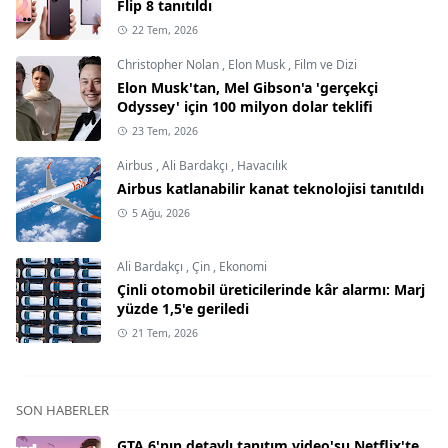
Flip 8 tanıtıldı
22 Tem, 2026
Christopher Nolan
,
Elon Musk
,
Film ve Dizi
Elon Musk'tan, Mel Gibson'a 'gerçekçi
Odyssey' için 100 milyon dolar teklifi
23 Tem, 2026
Airbus
,
Ali Bardakçı
,
Havacılık
Airbus katlanabilir kanat teknolojisi tanıtıldı
5 Ağu, 2026
Ali Bardakçı
,
Çin
,
Ekonomi
Çinli otomobil üreticilerinde kâr alarmı: Marj
yüzde 1,5'e geriledi
21 Tem, 2026
SON HABERLER
GTA 6'nın detaylı tanıtım video'su Netflix'te