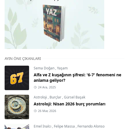
AYIN ÖNE ÇIKANLARI
Sema Doğan
,
Yaşam
Alfa ve Z kuşağının şifresi: '6-7' fenomeni ne
anlama geliyor?
24 Ara, 2025
Astroloji
,
Burçlar
,
Gürsel Başak
Astroloji: Nisan 2026 burç yorumları
26 Mar, 2026
Emel İnalcı
,
Felipe Massa
,
Fernando Alonso