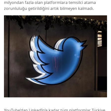
milyondan fazla olan platformlara temsilci atama
zorunluluğu getirildiğini artık bilmeyen kalmadı.
YouTube’dan LinkedIn’e kadar tüm platformlar Türkiye