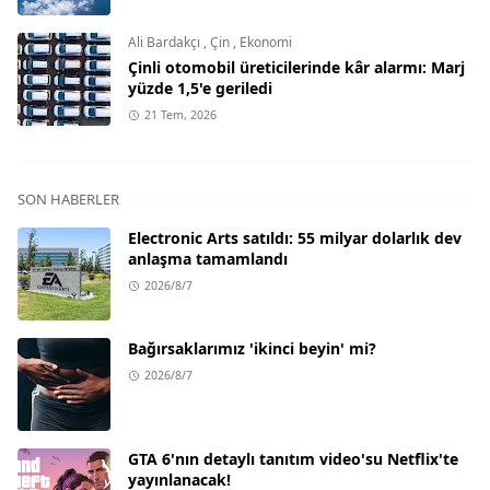
Ali Bardakçı
,
Çin
,
Ekonomi
Çinli otomobil üreticilerinde kâr alarmı: Marj
yüzde 1,5'e geriledi
21 Tem, 2026
SON HABERLER
Electronic Arts satıldı: 55 milyar dolarlık dev
anlaşma tamamlandı
2026/8/7
Bağırsaklarımız 'ikinci beyin' mi?
2026/8/7
GTA 6'nın detaylı tanıtım video'su Netflix'te
yayınlanacak!