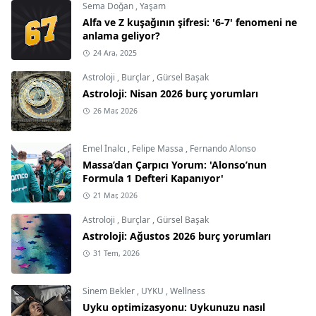
Sema Doğan
,
Yaşam
Alfa ve Z kuşağının şifresi: '6-7' fenomeni ne
anlama geliyor?
24 Ara, 2025
Astroloji
,
Burçlar
,
Gürsel Başak
Astroloji: Nisan 2026 burç yorumları
26 Mar, 2026
Emel İnalcı
,
Felipe Massa
,
Fernando Alonso
Massa’dan Çarpıcı Yorum: 'Alonso’nun
Formula 1 Defteri Kapanıyor'
21 Mar, 2026
Astroloji
,
Burçlar
,
Gürsel Başak
Astroloji: Ağustos 2026 burç yorumları
31 Tem, 2026
Sinem Bekler
,
UYKU
,
Wellness
Uyku optimizasyonu: Uykunuzu nasıl