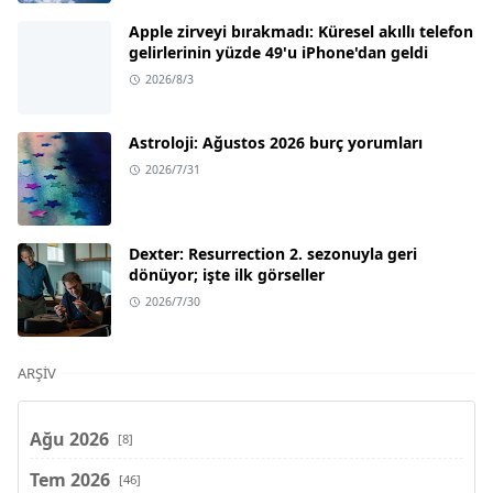
Apple zirveyi bırakmadı: Küresel akıllı telefon
gelirlerinin yüzde 49'u iPhone'dan geldi
2026/8/3
Astroloji: Ağustos 2026 burç yorumları
2026/7/31
Dexter: Resurrection 2. sezonuyla geri
dönüyor; işte ilk görseller
2026/7/30
ARŞIV
Ağu 2026
[8]
Tem 2026
[46]