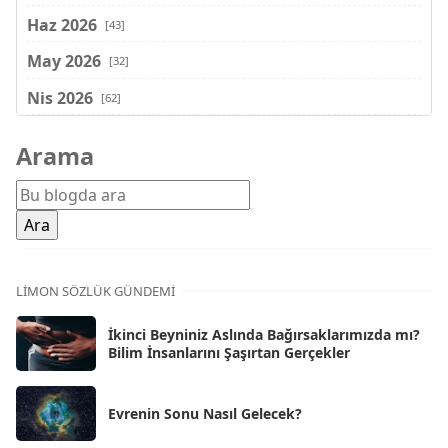
Haz 2026
[43]
May 2026
[32]
Nis 2026
[62]
Mar 2026
[81]
Arama
Şub 2026
[71]
Oca 2026
[72]
Ara 2025
[71]
Kas 2025
[62]
LIMON SÖZLÜK GÜNDEMI
Eki 2025
[75]
İkinci Beyniniz Aslında Bağırsaklarımızda mı?
Eyl 2025
Bilim İnsanlarını Şaşırtan Gerçekler
[56]
Ağu 2025
[25]
Evrenin Sonu Nasıl Gelecek?
Tem 2025
[45]