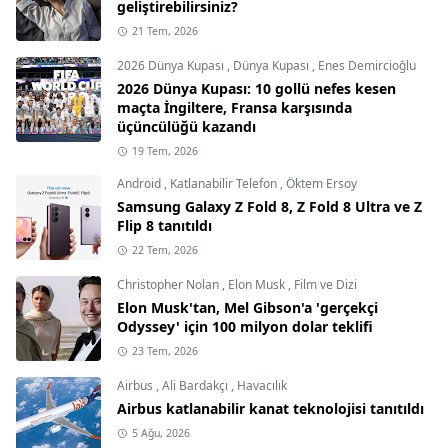
geliştirebilirsiniz?
21 Tem, 2026
2026 Dünya Kupası
,
Dünya Kupası
,
Enes Demircioğlu
2026 Dünya Kupası: 10 gollü nefes kesen
maçta İngiltere, Fransa karşısında
üçüncülüğü kazandı
19 Tem, 2026
Android
,
Katlanabilir Telefon
,
Öktem Ersoy
Samsung Galaxy Z Fold 8, Z Fold 8 Ultra ve Z
Flip 8 tanıtıldı
22 Tem, 2026
Christopher Nolan
,
Elon Musk
,
Film ve Dizi
Elon Musk'tan, Mel Gibson'a 'gerçekçi
Odyssey' için 100 milyon dolar teklifi
23 Tem, 2026
Airbus
,
Ali Bardakçı
,
Havacılık
Airbus katlanabilir kanat teknolojisi tanıtıldı
5 Ağu, 2026