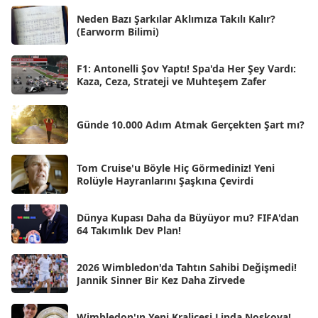
Haz 2025
[38]
Neden Bazı Şarkılar Aklımıza Takılı Kalır?
(Earworm Bilimi)
May 2025
[54]
Nis 2025
[56]
F1: Antonelli Şov Yaptı! Spa'da Her Şey Vardı:
Kaza, Ceza, Strateji ve Muhteşem Zafer
Mar 2025
[50]
Şub 2025
[57]
Günde 10.000 Adım Atmak Gerçekten Şart mı?
Oca 2025
[53]
Ara 2024
Tom Cruise'u Böyle Hiç Görmediniz! Yeni
[25]
Rolüyle Hayranlarını Şaşkına Çevirdi
Kas 2024
[33]
Dünya Kupası Daha da Büyüyor mu? FIFA'dan
Eki 2024
[46]
64 Takımlık Dev Plan!
Eyl 2024
[33]
2026 Wimbledon'da Tahtın Sahibi Değişmedi!
Ağu 2024
[10]
Jannik Sinner Bir Kez Daha Zirvede
Tem 2024
[21]
Wimbledon'ın Yeni Kraliçesi Linda Noskova!