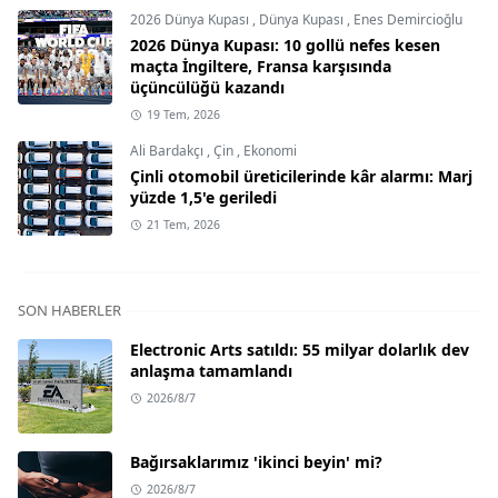
2026 Dünya Kupası
,
Dünya Kupası
,
Enes Demircioğlu
2026 Dünya Kupası: 10 gollü nefes kesen
maçta İngiltere, Fransa karşısında
üçüncülüğü kazandı
19 Tem, 2026
Ali Bardakçı
,
Çin
,
Ekonomi
Çinli otomobil üreticilerinde kâr alarmı: Marj
yüzde 1,5'e geriledi
21 Tem, 2026
SON HABERLER
Electronic Arts satıldı: 55 milyar dolarlık dev
anlaşma tamamlandı
2026/8/7
Bağırsaklarımız 'ikinci beyin' mi?
2026/8/7