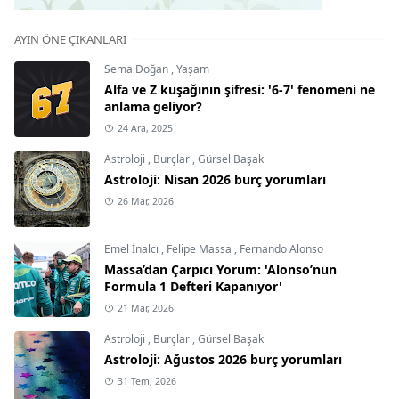
AYIN ÖNE ÇIKANLARI
Sema Doğan
,
Yaşam
Alfa ve Z kuşağının şifresi: '6-7' fenomeni ne
anlama geliyor?
24 Ara, 2025
Astroloji
,
Burçlar
,
Gürsel Başak
Astroloji: Nisan 2026 burç yorumları
26 Mar, 2026
Emel İnalcı
,
Felipe Massa
,
Fernando Alonso
Massa’dan Çarpıcı Yorum: 'Alonso’nun
Formula 1 Defteri Kapanıyor'
21 Mar, 2026
Astroloji
,
Burçlar
,
Gürsel Başak
Astroloji: Ağustos 2026 burç yorumları
31 Tem, 2026