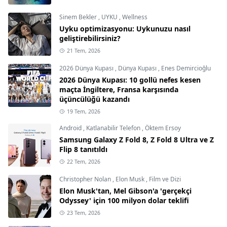
Sinem Bekler
,
UYKU
,
Wellness
Uyku optimizasyonu: Uykunuzu nasıl
geliştirebilirsiniz?
21 Tem, 2026
2026 Dünya Kupası
,
Dünya Kupası
,
Enes Demircioğlu
2026 Dünya Kupası: 10 gollü nefes kesen
maçta İngiltere, Fransa karşısında
üçüncülüğü kazandı
19 Tem, 2026
Android
,
Katlanabilir Telefon
,
Öktem Ersoy
Samsung Galaxy Z Fold 8, Z Fold 8 Ultra ve Z
Flip 8 tanıtıldı
22 Tem, 2026
Christopher Nolan
,
Elon Musk
,
Film ve Dizi
Elon Musk'tan, Mel Gibson'a 'gerçekçi
Odyssey' için 100 milyon dolar teklifi
23 Tem, 2026