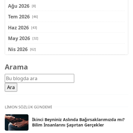
Ağu 2026
[8]
Tem 2026
[46]
Haz 2026
[43]
May 2026
[32]
Nis 2026
[62]
Mar 2026
[81]
Arama
Şub 2026
[71]
Oca 2026
[72]
Ara 2025
[71]
Kas 2025
[62]
LIMON SÖZLÜK GÜNDEMI
Eki 2025
[75]
İkinci Beyniniz Aslında Bağırsaklarımızda mı?
Eyl 2025
Bilim İnsanlarını Şaşırtan Gerçekler
[56]