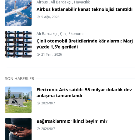
Airbus
,
Ali Bardakçı
,
Havacılık
Airbus katlanabilir kanat teknolojisi tanıtıldı
5 Ağu, 2026
Ali Bardakçı
,
Çin
,
Ekonomi
Çinli otomobil üreticilerinde kâr alarmı: Marj
yüzde 1,5'e geriledi
21 Tem, 2026
SON HABERLER
Electronic Arts satıldı: 55 milyar dolarlık dev
anlaşma tamamlandı
2026/8/7
Bağırsaklarımız 'ikinci beyin' mi?
2026/8/7