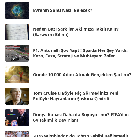
Ağu 2025
[25]
Evrenin Sonu Nasıl Gelecek?
Tem 2025
[45]
Haz 2025
[38]
Neden Bazı Şarkılar Aklımıza Takılı Kalır?
(Earworm Bilimi)
May 2025
[54]
Nis 2025
[56]
F1: Antonelli Şov Yaptı! Spa'da Her Şey Vardı:
Kaza, Ceza, Strateji ve Muhteşem Zafer
Mar 2025
[50]
Şub 2025
[57]
Günde 10.000 Adım Atmak Gerçekten Şart mı?
Oca 2025
[53]
Ara 2024
Tom Cruise'u Böyle Hiç Görmediniz! Yeni
[25]
Rolüyle Hayranlarını Şaşkına Çevirdi
Kas 2024
[33]
Dünya Kupası Daha da Büyüyor mu? FIFA'dan
Eki 2024
[46]
64 Takımlık Dev Plan!
Eyl 2024
[33]
2026 Wimbledon'da Tahtın Sahibi Değişmedi!