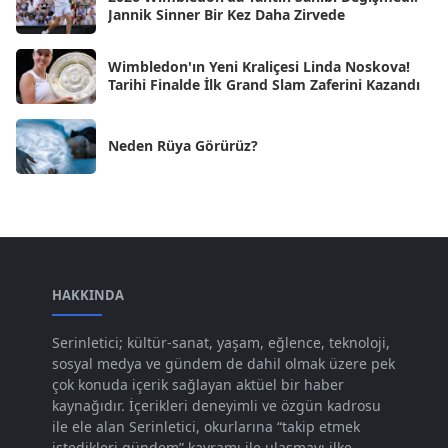
Ağu 2024
[10]
Jannik Sinner Bir Kez Daha Zirvede
Tem 2024
[21]
Wimbledon'ın Yeni Kraliçesi Linda Noskova!
Haz 2024
[30]
Tarihi Finalde İlk Grand Slam Zaferini Kazandı
May 2024
[90]
Neden Rüya Görürüz?
Nis 2024
[59]
Mar 2024
[52]
Şub 2024
[50]
Oca 2024
[83]
Ara 2023
HAKKINDA
[101]
Kas 2023
[82]
Serinletici; kültür-sanat, yaşam, eğlence, teknoloji,
sosyal medya ve gündem de dahil olmak üzere pek
Eki 2023
[73]
çok konuda içerik sağlayan aktüel bir haber
Eyl 2023
kaynağıdır. İçerikleri deneyimli ve özgün kadrosu
[73]
ile ele alan Serinletici, okurlarına “takip etmek
Ağu 2023
[74]
istedikleri gündem” kavramı ile ulaşmayı ilke