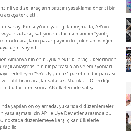
inli ve dizel araçların satışını yasaklama önerisi bir
 açıkça terk etti.
lman Sanayi Konseyi’nde yaptığı konuşmada, AB’nin
 veya dizel araç satışını durdurma planının “yanlış”
motorlu araçların pazar payının küçük olabileceğini
eyeceğini söyledi.
en Almanya’nın en büyük elektrikli araç ülkelerinden
 Yeşil Anlaşması’nın bir parçası olan ve emisyonları
ayı hedefleyen “55’e Uygunluk” paketinin bir parçası
 ve hafif ticari araçlar satacak. Mümkün. Önerdiği
ların bu tarihten sonra AB ülkelerinde satışa
’nda yapılan ön oylamada, yukarıdaki düzenlemeler
n yasalaşması için AP ile Üye Devletler arasında bu
Bu noktada düzenlemeye karşı çıkan ülkelerle
labilir.