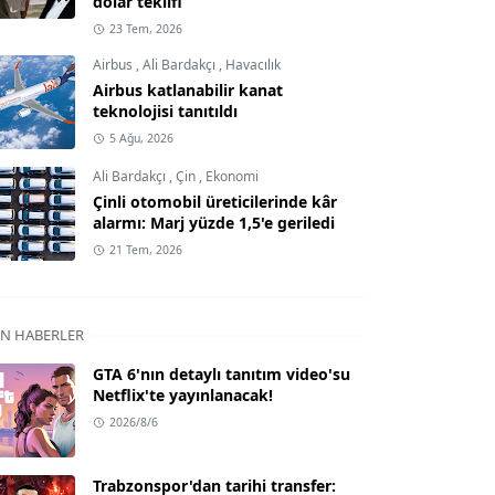
dolar teklifi
23 Tem, 2026
Airbus
,
Ali Bardakçı
,
Havacılık
Airbus katlanabilir kanat
teknolojisi tanıtıldı
5 Ağu, 2026
Ali Bardakçı
,
Çin
,
Ekonomi
Çinli otomobil üreticilerinde kâr
alarmı: Marj yüzde 1,5'e geriledi
21 Tem, 2026
N HABERLER
GTA 6'nın detaylı tanıtım video'su
Netflix'te yayınlanacak!
2026/8/6
Trabzonspor'dan tarihi transfer: