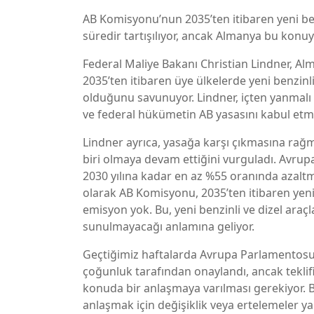
AB Komisyonu’nun 2035’ten itibaren yeni benz
süredir tartışılıyor, ancak Almanya bu konuyu
Federal Maliye Bakanı Christian Lindner, A
2035’ten itibaren üye ülkelerde yeni benzinli
olduğunu savunuyor. Lindner, içten yanmalı 
ve federal hükümetin AB yasasını kabul etm
Lindner ayrıca, yasağa karşı çıkmasına rağm
biri olmaya devam ettiğini vurguladı. Avrupa
2030 yılına kadar en az %55 oranında azaltm
olarak AB Komisyonu, 2035’ten itibaren yeni
emisyon yok. Bu, yeni benzinli ve dizel araç
sunulmayacağı anlamına geliyor.
Geçtiğimiz haftalarda Avrupa Parlamentosu
çoğunluk tarafından onaylandı, ancak teklifi
konuda bir anlaşmaya varılması gerekiyor. 
anlaşmak için değişiklik veya ertelemeler yapı