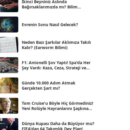
İkinci Beyniniz Aslında
Bağırsaklarımızda mı? Bilim
Eyl 2025
[56]
İnsanlarını Şaşırtan Gerçekler
Ağu 2025
[25]
Evrenin Sonu Nasıl Gelecek?
Tem 2025
[45]
Haz 2025
[38]
Neden Bazı Şarkılar Aklımıza Takılı
Kalır? (Earworm Bilimi)
May 2025
[54]
Nis 2025
[56]
F1: Antonelli Şov Yaptı! Spa'da Her
Şey Vardı: Kaza, Ceza, Strateji ve
Mar 2025
[50]
Muhteşem Zafer
Şub 2025
[57]
Günde 10.000 Adım Atmak
Gerçekten Şart mı?
Oca 2025
[53]
Ara 2024
Tom Cruise'u Böyle Hiç Görmediniz!
[25]
Yeni Rolüyle Hayranlarını Şaşkına
Çevirdi
Kas 2024
[33]
Dünya Kupası Daha da Büyüyor mu?
Eki 2024
[46]
FIFA'dan 64 Takımlık Dev Plan!