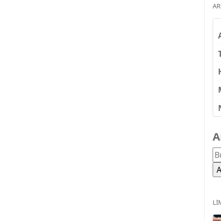
AR
A
LI