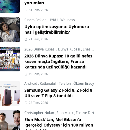
yorumları
31 Tem, 2026
Sinem Bekler
,
UYKU
,
Wellness
Uyku optimizasyonu: Uykunuzu
nasıl geliştirebilirsiniz?
21 Tem, 2026
2026 Dünya Kupası
,
Dünya Kupası
,
Enes Demircioğlu
2026 Dünya Kupası: 10 gollü nefes
kesen maçta İngiltere, Fransa
karşısında üçüncülüğü kazandı
19 Tem, 2026
Android
,
Katlanabilir Telefon
,
Öktem Ersoy
Samsung Galaxy Z Fold 8, Z Fold 8
Ultra ve Z Flip 8 tanıtıldı
22 Tem, 2026
Christopher Nolan
,
Elon Musk
,
Film ve Dizi
Elon Musk'tan, Mel Gibson'a
'gerçekçi Odyssey' için 100 milyon