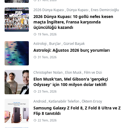
2026 Dünya Kupası
,
Dünya Kupası
,
Enes Demircioğlu
2026 Dünya Kupası: 10 gollü nefes kesen
maçta İngiltere, Fransa karşısında
üçüncülüğü kazandı
19 Tem, 2026
Astroloji
,
Burçlar
,
Gürsel Başak
Astroloji: Ağustos 2026 burç yorumları
31 Tem, 2026
Christopher Nolan
,
Elon Musk
,
Film ve Dizi
Elon Musk'tan, Mel Gibson'a 'gerçekçi
Odyssey' için 100 milyon dolar teklifi
23 Tem, 2026
Android
,
Katlanabilir Telefon
,
Öktem Ersoy
Samsung Galaxy Z Fold 8, Z Fold 8 Ultra ve Z
Flip 8 tanıtıldı
22 Tem, 2026