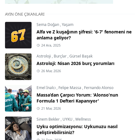
AYIN ÖNE ÇIKANLARI
Sema Doğan
,
Yaşam
Alfa ve Z kuşağının şifresi: '6-7' fenomeni ne
anlama geliyor?
24 Ara, 2025
Astroloji
,
Burçlar
,
Gürsel Başak
Astroloji: Nisan 2026 burç yorumları
26 Mar, 2026
Emel İnalcı
,
Felipe Massa
,
Fernando Alonso
Massa’dan Çarpıcı Yorum: 'Alonso’nun
Formula 1 Defteri Kapanıyor'
21 Mar, 2026
Sinem Bekler
,
UYKU
,
Wellness
Uyku optimizasyonu: Uykunuzu nasıl
geliştirebilirsiniz?
21 Tem, 2026