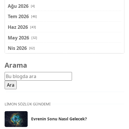
Ağu 2026
[4]
Tem 2026
[46]
Haz 2026
[43]
May 2026
[32]
Nis 2026
[62]
Mar 2026
[81]
Arama
Şub 2026
[71]
Oca 2026
[72]
Ara 2025
[71]
Kas 2025
[62]
LIMON SÖZLÜK GÜNDEMI
Eki 2025
[75]
Evrenin Sonu Nasıl Gelecek?
Eyl 2025
[56]