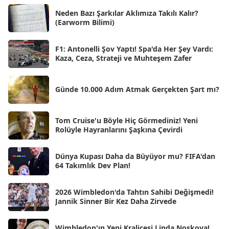
Ağu 2025
[25]
Neden Bazı Şarkılar Aklımıza Takılı Kalır?
(Earworm Bilimi)
Tem 2025
[45]
Haz 2025
[38]
F1: Antonelli Şov Yaptı! Spa'da Her Şey Vardı:
Kaza, Ceza, Strateji ve Muhteşem Zafer
May 2025
[54]
Nis 2025
[56]
Günde 10.000 Adım Atmak Gerçekten Şart mı?
Mar 2025
[50]
Şub 2025
[57]
Tom Cruise'u Böyle Hiç Görmediniz! Yeni
Rolüyle Hayranlarını Şaşkına Çevirdi
Oca 2025
[53]
Ara 2024
Dünya Kupası Daha da Büyüyor mu? FIFA'dan
[25]
64 Takımlık Dev Plan!
Kas 2024
[33]
2026 Wimbledon'da Tahtın Sahibi Değişmedi!
Eki 2024
[46]
Jannik Sinner Bir Kez Daha Zirvede
Eyl 2024
[33]
Wimbledon'ın Yeni Kraliçesi Linda Noskova!