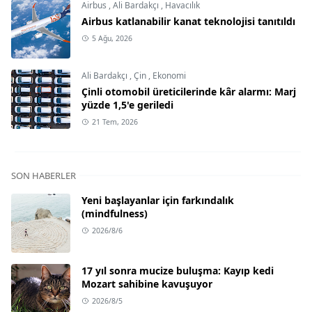
Airbus
,
Ali Bardakçı
,
Havacılık
Airbus katlanabilir kanat teknolojisi tanıtıldı
5 Ağu, 2026
Ali Bardakçı
,
Çin
,
Ekonomi
Çinli otomobil üreticilerinde kâr alarmı: Marj
yüzde 1,5'e geriledi
21 Tem, 2026
SON HABERLER
Yeni başlayanlar için farkındalık
(mindfulness)
2026/8/6
17 yıl sonra mucize buluşma: Kayıp kedi
Mozart sahibine kavuşuyor
2026/8/5