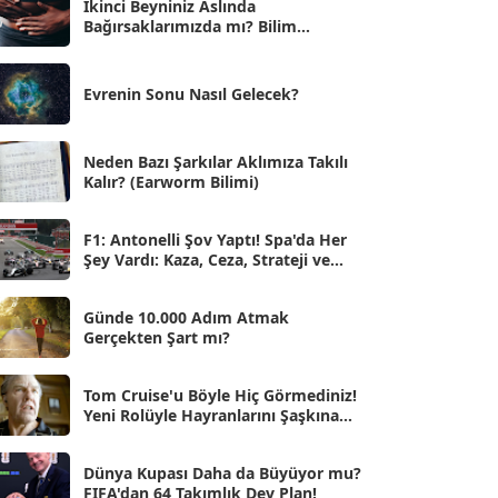
İkinci Beyniniz Aslında
Bağırsaklarımızda mı? Bilim
Eyl 2025
[56]
İnsanlarını Şaşırtan Gerçekler
Ağu 2025
[25]
Evrenin Sonu Nasıl Gelecek?
Tem 2025
[45]
Haz 2025
[38]
Neden Bazı Şarkılar Aklımıza Takılı
Kalır? (Earworm Bilimi)
May 2025
[54]
Nis 2025
[56]
F1: Antonelli Şov Yaptı! Spa'da Her
Şey Vardı: Kaza, Ceza, Strateji ve
Mar 2025
[50]
Muhteşem Zafer
Şub 2025
[57]
Günde 10.000 Adım Atmak
Gerçekten Şart mı?
Oca 2025
[53]
Ara 2024
Tom Cruise'u Böyle Hiç Görmediniz!
[25]
Yeni Rolüyle Hayranlarını Şaşkına
Çevirdi
Kas 2024
[33]
Dünya Kupası Daha da Büyüyor mu?
Eki 2024
[46]
FIFA'dan 64 Takımlık Dev Plan!