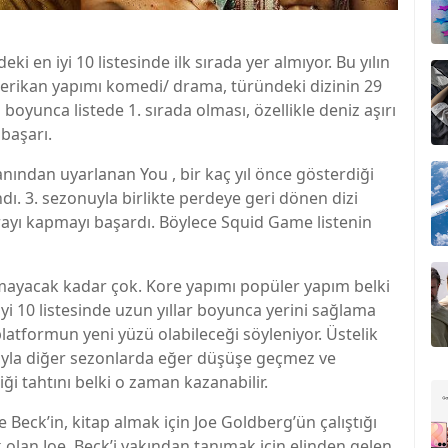
ki en iyi 10 listesinde ilk sırada yer almıyor. Bu yılın
merikan yapımı komedi/ drama, türündeki dizinin 29
yunca listede 1. sırada olması, özellikle deniz aşırı
başarı.
ından uyarlanan You , bir kaç yıl önce gösterdiği
dı. 3. sezonuyla birlikte perdeye geri dönen dizi
sırayı kapmayı başardı. Böylece Squid Game listenin
amayacak kadar çok. Kore yapımı popüler yapım belki
 iyi 10 listesinde uzun yıllar boyunca yerini sağlama
latformun yeni yüzü olabileceği söyleniyor. Üstelik
sıyla diğer sezonlarda eğer düşüşe geçmez ve
tiği tahtını belki o zaman kazanabilir.
 Beck’in, kitap almak için Joe Goldberg’ün çalıştığı
k olan Joe, Beck’i yakından tanımak için elinden gelen