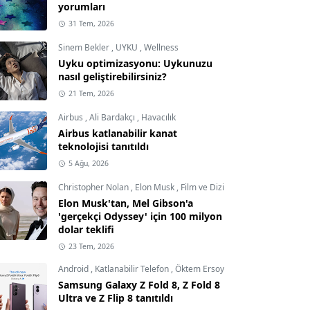
yorumları
31 Tem, 2026
Sinem Bekler
,
UYKU
,
Wellness
Uyku optimizasyonu: Uykunuzu
nasıl geliştirebilirsiniz?
21 Tem, 2026
Airbus
,
Ali Bardakçı
,
Havacılık
Airbus katlanabilir kanat
teknolojisi tanıtıldı
5 Ağu, 2026
Christopher Nolan
,
Elon Musk
,
Film ve Dizi
Elon Musk'tan, Mel Gibson'a
'gerçekçi Odyssey' için 100 milyon
dolar teklifi
23 Tem, 2026
Android
,
Katlanabilir Telefon
,
Öktem Ersoy
Samsung Galaxy Z Fold 8, Z Fold 8
Ultra ve Z Flip 8 tanıtıldı