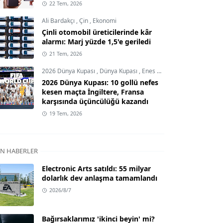
22 Tem, 2026
Ali Bardakçı
,
Çin
,
Ekonomi
Çinli otomobil üreticilerinde kâr
alarmı: Marj yüzde 1,5'e geriledi
21 Tem, 2026
2026 Dünya Kupası
,
Dünya Kupası
,
Enes Demircioğlu
2026 Dünya Kupası: 10 gollü nefes
kesen maçta İngiltere, Fransa
karşısında üçüncülüğü kazandı
19 Tem, 2026
N HABERLER
Electronic Arts satıldı: 55 milyar
dolarlık dev anlaşma tamamlandı
2026/8/7
Bağırsaklarımız 'ikinci beyin' mi?