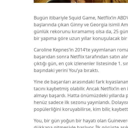
Bugün itibariyle Squid Game, Netflix’in ABD’de
başlarında çıkan Ginny ve Georgia isimli A
günlük rekorunu kıramamış olsa da, 25 gün bo
bir yapıma göre uzun yıllar konuşulacak bir 
Caroline Kepnes’in 2014‘te yayımlanan roman
başarıdan sonra Netflix tarafından satın alın
çıktığı gün, en çok izlenenler listesinde 1. 
başındaki yerini You’ya bıraktı.
Yine de başarıları arasındaki fark kıyaslan
tacını kaybetmiş olabilir. Ancak Netflix’in en
almayı başardı. Hatta önümüzdeki yıllarda p
henüz sadece ilk sezonu yayınlandı. Dolayı
popülerliğini koruyabilirse, kim bilir, kaybet
You, bir gün yoğun bir hayatı olan Guinevere
dükkana gitmesiyle başlıyor. İlk görüşte aşı