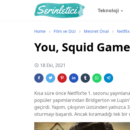
Teknoloji
Home
Film ve Dizi
Mesnet Önal
Netflix
You, Squid Game'
18 Eki, 2021
Kısa süre önce Netflix’te 1. sezonu yayınl
popüler yapımlarından Bridgerton ve Lupin’i
geçirdi. Yapım, çıkışının üstünden yalnızca
oturmayı başardı. Ancak kıramadığı tek bir r