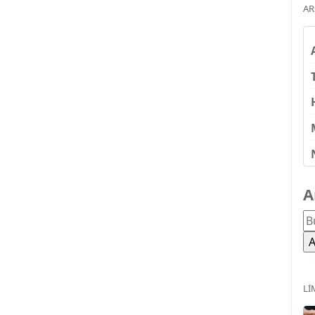
AR
A
LI