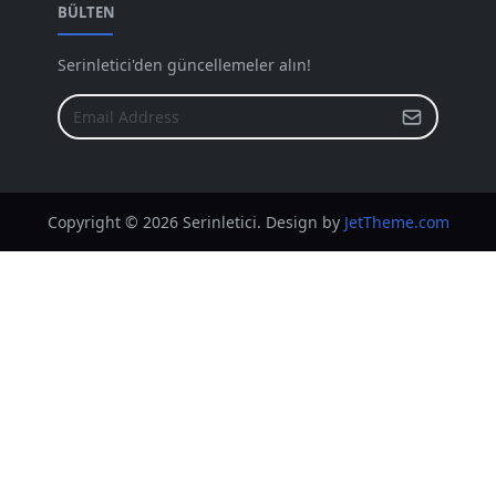
Eki 2022
[64]
BÜLTEN
Eyl 2022
[72]
Serinletici'den güncellemeler alın!
Ağu 2022
[37]
Tem 2022
[7]
Haz 2022
[70]
May 2022
[42]
Copyright © 2026 Serinletici. Design by
JetTheme.com
Nis 2022
[32]
Mar 2022
[45]
Şub 2022
[10]
Oca 2022
[25]
Ara 2021
[14]
Kas 2021
[64]
Eki 2021
[51]