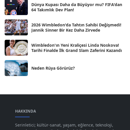
Dünya Kupası Daha da Büyüyor mu? FIFA'dan
Eki 2024
[46]
64 Takımlık Dev Plan!
Eyl 2024
[33]
2026 Wimbledon'da Tahtın Sahibi Değişmedi!
Ağu 2024
[10]
Jannik Sinner Bir Kez Daha Zirvede
Tem 2024
[21]
Wimbledon'ın Yeni Kraliçesi Linda Noskova!
Haz 2024
[30]
Tarihi Finalde İlk Grand Slam Zaferini Kazandı
May 2024
[90]
Neden Rüya Görürüz?
Nis 2024
[59]
Mar 2024
[52]
Şub 2024
[50]
Oca 2024
[83]
Ara 2023
HAKKINDA
[101]
Kas 2023
[82]
Serinletici; kültür-sanat, yaşam, eğlence, teknoloji,