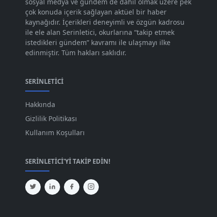
sosyal medya ve gündem de dahil olmak üzere pek
Eki 2023
[73]
çok konuda içerik sağlayan aktüel bir haber
Eyl 2023
kaynağıdır. İçerikleri deneyimli ve özgün kadrosu
[73]
ile ele alan Serinletici, okurlarına “takip etmek
Ağu 2023
[74]
istedikleri gündem” kavramı ile ulaşmayı ilke
edinmiştir. Tüm hakları saklıdır.
Tem 2023
[76]
Haz 2023
[78]
SERINLETICI
May 2023
[66]
Hakkında
Nis 2023
[96]
Gizlilik Politikası
Mar 2023
[79]
Kullanım Koşulları
Şub 2023
[44]
SERINLETICI'YI TAKIP EDIN!
Oca 2023
[87]
Ara 2022
[82]
Kas 2022
[61]