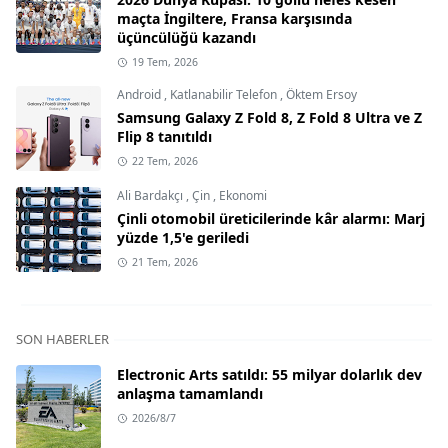
maçta İngiltere, Fransa karşısında
üçüncülüğü kazandı
19 Tem, 2026
Android
,
Katlanabilir Telefon
,
Öktem Ersoy
Samsung Galaxy Z Fold 8, Z Fold 8 Ultra ve Z
Flip 8 tanıtıldı
22 Tem, 2026
Ali Bardakçı
,
Çin
,
Ekonomi
Çinli otomobil üreticilerinde kâr alarmı: Marj
yüzde 1,5'e geriledi
21 Tem, 2026
SON HABERLER
Electronic Arts satıldı: 55 milyar dolarlık dev
anlaşma tamamlandı
2026/8/7