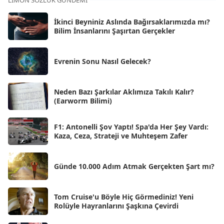
LIMON SÖZLÜK GÜNDEMI
Eki 2025
[75]
İkinci Beyniniz Aslında Bağırsaklarımızda mı?
Eyl 2025
Bilim İnsanlarını Şaşırtan Gerçekler
[56]
Ağu 2025
[25]
Evrenin Sonu Nasıl Gelecek?
Tem 2025
[45]
Haz 2025
[38]
Neden Bazı Şarkılar Aklımıza Takılı Kalır?
(Earworm Bilimi)
May 2025
[54]
Nis 2025
[56]
F1: Antonelli Şov Yaptı! Spa'da Her Şey Vardı:
Kaza, Ceza, Strateji ve Muhteşem Zafer
Mar 2025
[50]
Şub 2025
[57]
Günde 10.000 Adım Atmak Gerçekten Şart mı?
Oca 2025
[53]
Ara 2024
Tom Cruise'u Böyle Hiç Görmediniz! Yeni
[25]
Rolüyle Hayranlarını Şaşkına Çevirdi
Kas 2024
[33]