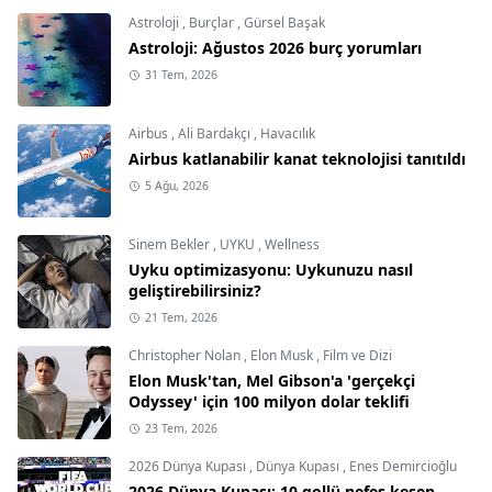
Astroloji
,
Burçlar
,
Gürsel Başak
Astroloji: Ağustos 2026 burç yorumları
31 Tem, 2026
Airbus
,
Ali Bardakçı
,
Havacılık
Airbus katlanabilir kanat teknolojisi tanıtıldı
5 Ağu, 2026
Sinem Bekler
,
UYKU
,
Wellness
Uyku optimizasyonu: Uykunuzu nasıl
geliştirebilirsiniz?
21 Tem, 2026
Christopher Nolan
,
Elon Musk
,
Film ve Dizi
Elon Musk'tan, Mel Gibson'a 'gerçekçi
Odyssey' için 100 milyon dolar teklifi
23 Tem, 2026
2026 Dünya Kupası
,
Dünya Kupası
,
Enes Demircioğlu
2026 Dünya Kupası: 10 gollü nefes kesen