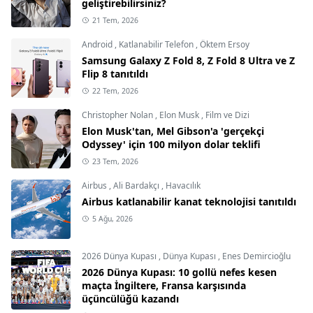
geliştirebilirsiniz?
21 Tem, 2026
Android
,
Katlanabilir Telefon
,
Öktem Ersoy
Samsung Galaxy Z Fold 8, Z Fold 8 Ultra ve Z
Flip 8 tanıtıldı
22 Tem, 2026
Christopher Nolan
,
Elon Musk
,
Film ve Dizi
Elon Musk'tan, Mel Gibson'a 'gerçekçi
Odyssey' için 100 milyon dolar teklifi
23 Tem, 2026
Airbus
,
Ali Bardakçı
,
Havacılık
Airbus katlanabilir kanat teknolojisi tanıtıldı
5 Ağu, 2026
2026 Dünya Kupası
,
Dünya Kupası
,
Enes Demircioğlu
2026 Dünya Kupası: 10 gollü nefes kesen
maçta İngiltere, Fransa karşısında
üçüncülüğü kazandı