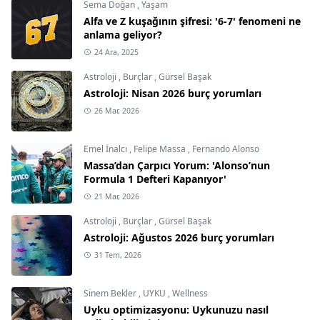
Sema Doğan
,
Yaşam
Alfa ve Z kuşağının şifresi: '6-7' fenomeni ne
anlama geliyor?
24 Ara, 2025
Astroloji
,
Burçlar
,
Gürsel Başak
Astroloji: Nisan 2026 burç yorumları
26 Mar, 2026
Emel İnalcı
,
Felipe Massa
,
Fernando Alonso
Massa’dan Çarpıcı Yorum: 'Alonso’nun
Formula 1 Defteri Kapanıyor'
21 Mar, 2026
Astroloji
,
Burçlar
,
Gürsel Başak
Astroloji: Ağustos 2026 burç yorumları
31 Tem, 2026
Sinem Bekler
,
UYKU
,
Wellness
Uyku optimizasyonu: Uykunuzu nasıl