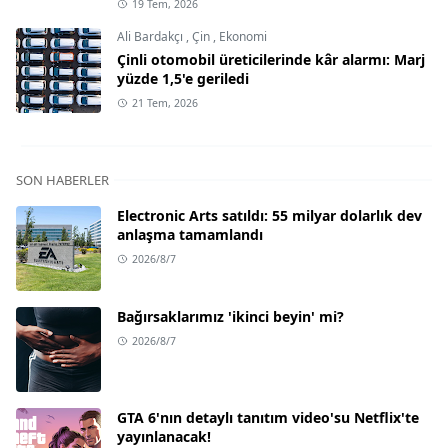
19 Tem, 2026
Ali Bardakçı
,
Çin
,
Ekonomi
Çinli otomobil üreticilerinde kâr alarmı: Marj
yüzde 1,5'e geriledi
21 Tem, 2026
SON HABERLER
Electronic Arts satıldı: 55 milyar dolarlık dev
anlaşma tamamlandı
2026/8/7
Bağırsaklarımız 'ikinci beyin' mi?
2026/8/7
GTA 6'nın detaylı tanıtım video'su Netflix'te
yayınlanacak!