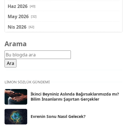
Haz 2026
[43]
May 2026
[32]
Nis 2026
[62]
Mar 2026
[81]
Arama
Şub 2026
[71]
Oca 2026
[72]
Ara 2025
[71]
Kas 2025
[62]
LIMON SÖZLÜK GÜNDEMI
Eki 2025
[75]
İkinci Beyniniz Aslında Bağırsaklarımızda mı?
Eyl 2025
Bilim İnsanlarını Şaşırtan Gerçekler
[56]
Ağu 2025
[25]
Evrenin Sonu Nasıl Gelecek?
Tem 2025
[45]