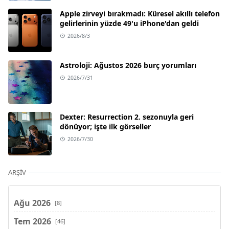
Apple zirveyi bırakmadı: Küresel akıllı telefon
gelirlerinin yüzde 49'u iPhone'dan geldi
2026/8/3
Astroloji: Ağustos 2026 burç yorumları
2026/7/31
Dexter: Resurrection 2. sezonuyla geri
dönüyor; işte ilk görseller
2026/7/30
ARŞIV
Ağu 2026
[8]
Tem 2026
[46]