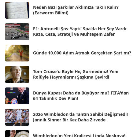
Haz 2025
[38]
Neden Bazı Şarkılar Aklımıza Takılı Kalır?
(Earworm Bilimi)
May 2025
[54]
Nis 2025
[56]
F1: Antonelli Şov Yaptı! Spa'da Her Şey Vardı:
Kaza, Ceza, Strateji ve Muhteşem Zafer
Mar 2025
[50]
Şub 2025
[57]
Günde 10.000 Adım Atmak Gerçekten Şart mı?
Oca 2025
[53]
Ara 2024
Tom Cruise'u Böyle Hiç Görmediniz! Yeni
[25]
Rolüyle Hayranlarını Şaşkına Çevirdi
Kas 2024
[33]
Dünya Kupası Daha da Büyüyor mu? FIFA'dan
Eki 2024
[46]
64 Takımlık Dev Plan!
Eyl 2024
[33]
2026 Wimbledon'da Tahtın Sahibi Değişmedi!
Ağu 2024
[10]
Jannik Sinner Bir Kez Daha Zirvede
Tem 2024
[21]
Wimbledon'ın Yeni Kraliçesi Linda Noskova!