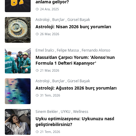
anlama geliyor?
24 Ara, 2025
Astroloji
,
Burçlar
,
Gürsel Başak
Astroloji: Nisan 2026 burç yorumları
26 Mar, 2026
Emel İnalcı
,
Felipe Massa
,
Fernando Alonso
Massa’dan Çarpıcı Yorum: 'Alonso’nun
Formula 1 Defteri Kapanıyor'
21 Mar, 2026
Astroloji
,
Burçlar
,
Gürsel Başak
Astroloji: Ağustos 2026 burç yorumları
31 Tem, 2026
Sinem Bekler
,
UYKU
,
Wellness
Uyku optimizasyonu: Uykunuzu nasıl
geliştirebilirsiniz?
21 Tem, 2026