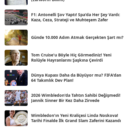
May 2025
[54]
Nis 2025
[56]
F1: Antonelli Şov Yaptı! Spa'da Her Şey Vardı:
Kaza, Ceza, Strateji ve Muhteşem Zafer
Mar 2025
[50]
Şub 2025
[57]
Günde 10.000 Adım Atmak Gerçekten Şart mı?
Oca 2025
[53]
Ara 2024
Tom Cruise'u Böyle Hiç Görmediniz! Yeni
[25]
Rolüyle Hayranlarını Şaşkına Çevirdi
Kas 2024
[33]
Dünya Kupası Daha da Büyüyor mu? FIFA'dan
Eki 2024
[46]
64 Takımlık Dev Plan!
Eyl 2024
[33]
2026 Wimbledon'da Tahtın Sahibi Değişmedi!
Ağu 2024
[10]
Jannik Sinner Bir Kez Daha Zirvede
Tem 2024
[21]
Wimbledon'ın Yeni Kraliçesi Linda Noskova!
Haz 2024
[30]
Tarihi Finalde İlk Grand Slam Zaferini Kazandı
May 2024
[90]