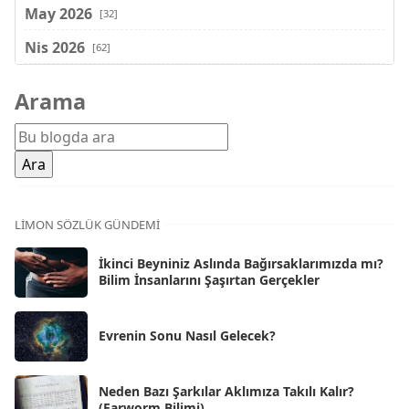
May 2026
[32]
Nis 2026
[62]
Mar 2026
[81]
Arama
Şub 2026
[71]
Oca 2026
[72]
Ara 2025
[71]
Kas 2025
[62]
LIMON SÖZLÜK GÜNDEMI
Eki 2025
[75]
İkinci Beyniniz Aslında Bağırsaklarımızda mı?
Eyl 2025
Bilim İnsanlarını Şaşırtan Gerçekler
[56]
Ağu 2025
[25]
Evrenin Sonu Nasıl Gelecek?
Tem 2025
[45]
Haz 2025
[38]
Neden Bazı Şarkılar Aklımıza Takılı Kalır?
(Earworm Bilimi)