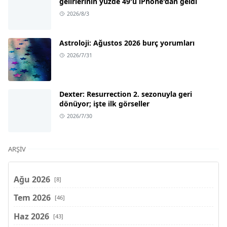
gelirlerinin yüzde 49'u iPhone'dan geldi
2026/8/3
Astroloji: Ağustos 2026 burç yorumları
2026/7/31
Dexter: Resurrection 2. sezonuyla geri
dönüyor; işte ilk görseller
2026/7/30
ARŞIV
Ağu 2026
[8]
Tem 2026
[46]
Haz 2026
[43]