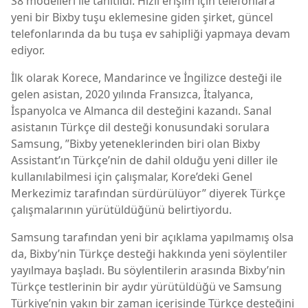
S8 modelleri ile tanıtıldı. Hızlı erişim için telefonlara
yeni bir Bixby tuşu eklemesine giden şirket, güncel
telefonlarında da bu tuşa ev sahipliği yapmaya devam
ediyor.
İlk olarak Korece, Mandarince ve İngilizce desteği ile
gelen asistan, 2020 yılında Fransızca, İtalyanca,
İspanyolca ve Almanca dil desteğini kazandı. Sanal
asistanın Türkçe dil desteği konusundaki sorulara
Samsung, ”Bixby yeteneklerinden biri olan Bixby
Assistant’ın Türkçe’nin de dahil olduğu yeni diller ile
kullanılabilmesi için çalışmalar, Kore’deki Genel
Merkezimiz tarafından sürdürülüyor” diyerek Türkçe
çalışmalarının yürütüldüğünü belirtiyordu.
Samsung tarafından yeni bir açıklama yapılmamış olsa
da, Bixby’nin Türkçe desteği hakkında yeni söylentiler
yayılmaya başladı. Bu söylentilerin arasında Bixby’nin
Türkçe testlerinin bir aydır yürütüldüğü ve Samsung
Türkiye’nin yakın bir zaman içerisinde Türkçe desteğini