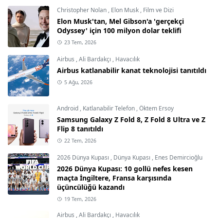
Christopher Nolan
,
Elon Musk
,
Film ve Dizi
Elon Musk'tan, Mel Gibson'a 'gerçekçi
Odyssey' için 100 milyon dolar teklifi
23 Tem, 2026
Airbus
,
Ali Bardakçı
,
Havacılık
Airbus katlanabilir kanat teknolojisi tanıtıldı
5 Ağu, 2026
Android
,
Katlanabilir Telefon
,
Öktem Ersoy
Samsung Galaxy Z Fold 8, Z Fold 8 Ultra ve Z
Flip 8 tanıtıldı
22 Tem, 2026
2026 Dünya Kupası
,
Dünya Kupası
,
Enes Demircioğlu
2026 Dünya Kupası: 10 gollü nefes kesen
maçta İngiltere, Fransa karşısında
üçüncülüğü kazandı
19 Tem, 2026
Airbus
,
Ali Bardakçı
,
Havacılık