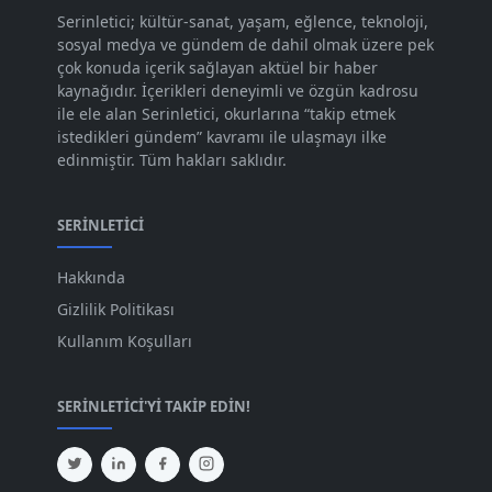
Kas 2023
[82]
Serinletici; kültür-sanat, yaşam, eğlence, teknoloji,
sosyal medya ve gündem de dahil olmak üzere pek
Eki 2023
[73]
çok konuda içerik sağlayan aktüel bir haber
Eyl 2023
kaynağıdır. İçerikleri deneyimli ve özgün kadrosu
[73]
ile ele alan Serinletici, okurlarına “takip etmek
Ağu 2023
[74]
istedikleri gündem” kavramı ile ulaşmayı ilke
edinmiştir. Tüm hakları saklıdır.
Tem 2023
[76]
Haz 2023
[78]
SERINLETICI
May 2023
[66]
Hakkında
Nis 2023
[96]
Gizlilik Politikası
Mar 2023
[79]
Kullanım Koşulları
Şub 2023
[44]
SERINLETICI'YI TAKIP EDIN!
Oca 2023
[87]
Ara 2022
[82]