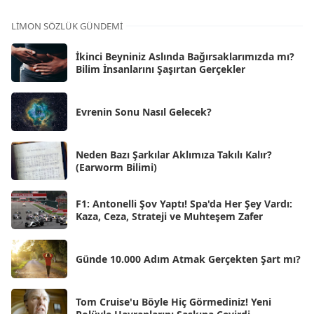
Kas 2025
[62]
LIMON SÖZLÜK GÜNDEMI
Eki 2025
[75]
İkinci Beyniniz Aslında Bağırsaklarımızda mı?
Eyl 2025
Bilim İnsanlarını Şaşırtan Gerçekler
[56]
Ağu 2025
[25]
Evrenin Sonu Nasıl Gelecek?
Tem 2025
[45]
Haz 2025
[38]
Neden Bazı Şarkılar Aklımıza Takılı Kalır?
(Earworm Bilimi)
May 2025
[54]
Nis 2025
[56]
F1: Antonelli Şov Yaptı! Spa'da Her Şey Vardı:
Kaza, Ceza, Strateji ve Muhteşem Zafer
Mar 2025
[50]
Şub 2025
[57]
Günde 10.000 Adım Atmak Gerçekten Şart mı?
Oca 2025
[53]
Ara 2024
Tom Cruise'u Böyle Hiç Görmediniz! Yeni
[25]