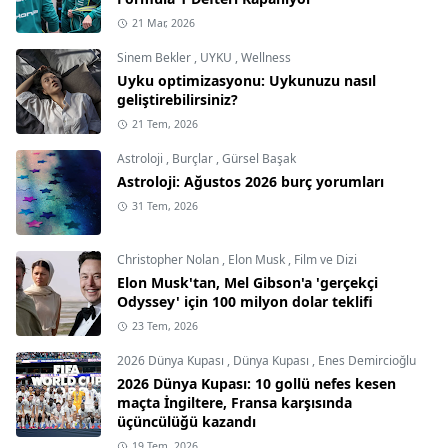
21 Mar, 2026
Sinem Bekler
,
UYKU
,
Wellness
Uyku optimizasyonu: Uykunuzu nasıl
geliştirebilirsiniz?
21 Tem, 2026
Astroloji
,
Burçlar
,
Gürsel Başak
Astroloji: Ağustos 2026 burç yorumları
31 Tem, 2026
Christopher Nolan
,
Elon Musk
,
Film ve Dizi
Elon Musk'tan, Mel Gibson'a 'gerçekçi
Odyssey' için 100 milyon dolar teklifi
23 Tem, 2026
2026 Dünya Kupası
,
Dünya Kupası
,
Enes Demircioğlu
2026 Dünya Kupası: 10 gollü nefes kesen
maçta İngiltere, Fransa karşısında
üçüncülüğü kazandı
19 Tem, 2026