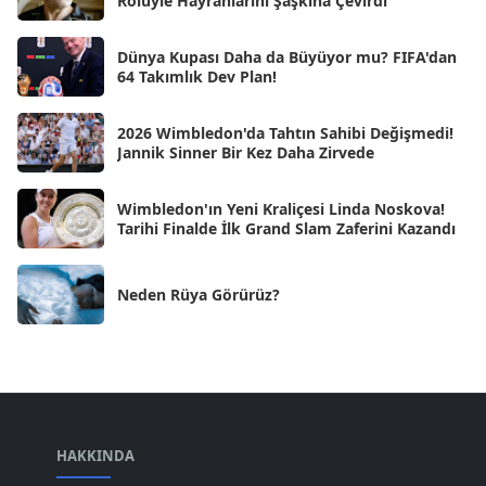
Rolüyle Hayranlarını Şaşkına Çevirdi
Kas 2024
[33]
Dünya Kupası Daha da Büyüyor mu? FIFA'dan
Eki 2024
[46]
64 Takımlık Dev Plan!
Eyl 2024
[33]
2026 Wimbledon'da Tahtın Sahibi Değişmedi!
Ağu 2024
[10]
Jannik Sinner Bir Kez Daha Zirvede
Tem 2024
[21]
Wimbledon'ın Yeni Kraliçesi Linda Noskova!
Haz 2024
[30]
Tarihi Finalde İlk Grand Slam Zaferini Kazandı
May 2024
[90]
Neden Rüya Görürüz?
Nis 2024
[59]
Mar 2024
[52]
Şub 2024
[50]
Oca 2024
[83]
Ara 2023
HAKKINDA
[101]