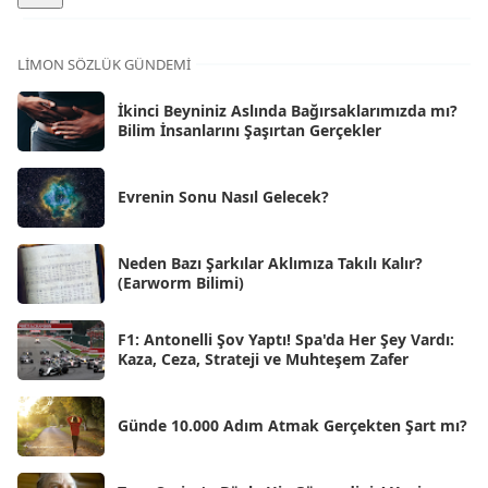
Ara 2025
[71]
Kas 2025
[62]
LIMON SÖZLÜK GÜNDEMI
Eki 2025
[75]
İkinci Beyniniz Aslında Bağırsaklarımızda mı?
Eyl 2025
Bilim İnsanlarını Şaşırtan Gerçekler
[56]
Ağu 2025
[25]
Evrenin Sonu Nasıl Gelecek?
Tem 2025
[45]
Haz 2025
[38]
Neden Bazı Şarkılar Aklımıza Takılı Kalır?
(Earworm Bilimi)
May 2025
[54]
Nis 2025
[56]
F1: Antonelli Şov Yaptı! Spa'da Her Şey Vardı:
Kaza, Ceza, Strateji ve Muhteşem Zafer
Mar 2025
[50]
Şub 2025
[57]
Günde 10.000 Adım Atmak Gerçekten Şart mı?
Oca 2025
[53]