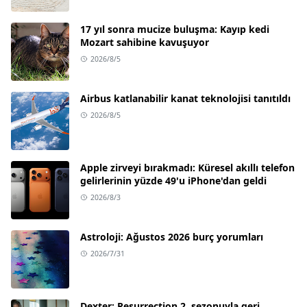
17 yıl sonra mucize buluşma: Kayıp kedi
Mozart sahibine kavuşuyor
2026/8/5
Airbus katlanabilir kanat teknolojisi tanıtıldı
2026/8/5
Apple zirveyi bırakmadı: Küresel akıllı telefon
gelirlerinin yüzde 49'u iPhone'dan geldi
2026/8/3
Astroloji: Ağustos 2026 burç yorumları
2026/7/31
Dexter: Resurrection 2. sezonuyla geri