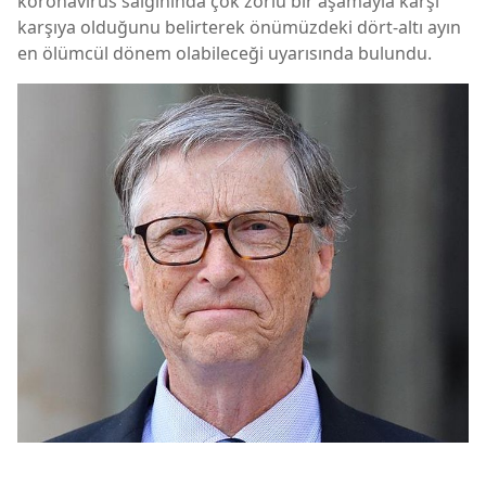
koronavirüs salgınında çok zorlu bir aşamayla karşı
karşıya olduğunu belirterek önümüzdeki dört-altı ayın
en ölümcül dönem olabileceği uyarısında bulundu.