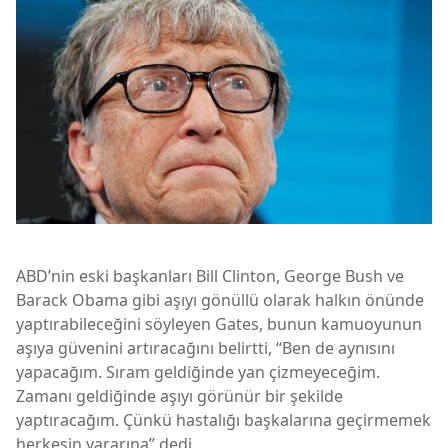
ABD’nin eski başkanları Bill Clinton, George Bush ve
Barack Obama gibi aşıyı gönüllü olarak halkın önünde
yaptırabileceğini söyleyen Gates, bunun kamuoyunun
aşıya güvenini artıracağını belirtti, “Ben de aynısını
yapacağım. Sıram geldiğinde yan çizmeyeceğim.
Zamanı geldiğinde aşıyı görünür bir şekilde
yaptıracağım. Çünkü hastalığı başkalarına geçirmemek
herkesin yararına” dedi.