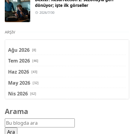
dönüyor; işte ilk görseller
2026/7/30
ARŞIV
Ağu 2026
[8]
Tem 2026
[46]
Haz 2026
[43]
May 2026
[32]
Nis 2026
[62]
Mar 2026
[81]
Arama
Şub 2026
[71]
Oca 2026
[72]