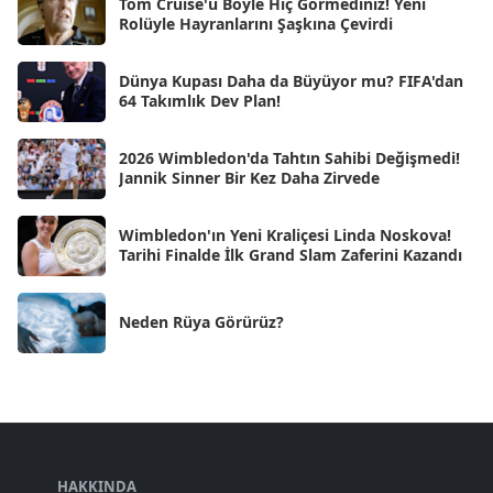
Ara 2024
Tom Cruise'u Böyle Hiç Görmediniz! Yeni
[25]
Rolüyle Hayranlarını Şaşkına Çevirdi
Kas 2024
[33]
Dünya Kupası Daha da Büyüyor mu? FIFA'dan
Eki 2024
[46]
64 Takımlık Dev Plan!
Eyl 2024
[33]
2026 Wimbledon'da Tahtın Sahibi Değişmedi!
Ağu 2024
[10]
Jannik Sinner Bir Kez Daha Zirvede
Tem 2024
[21]
Wimbledon'ın Yeni Kraliçesi Linda Noskova!
Haz 2024
[30]
Tarihi Finalde İlk Grand Slam Zaferini Kazandı
May 2024
[90]
Neden Rüya Görürüz?
Nis 2024
[59]
Mar 2024
[52]
Şub 2024
[50]
Oca 2024
[83]
Ara 2023
HAKKINDA
[101]