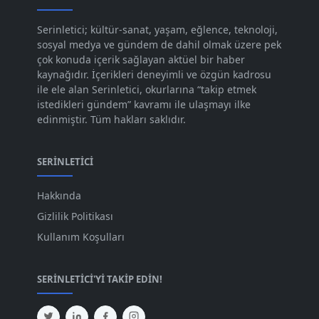
Kas 2023
[82]
Serinletici; kültür-sanat, yaşam, eğlence, teknoloji,
sosyal medya ve gündem de dahil olmak üzere pek
Eki 2023
[73]
çok konuda içerik sağlayan aktüel bir haber
Eyl 2023
kaynağıdır. İçerikleri deneyimli ve özgün kadrosu
[73]
ile ele alan Serinletici, okurlarına “takip etmek
Ağu 2023
[74]
istedikleri gündem” kavramı ile ulaşmayı ilke
edinmiştir. Tüm hakları saklıdır.
Tem 2023
[76]
Haz 2023
[78]
SERINLETICI
May 2023
[66]
Hakkında
Nis 2023
[96]
Gizlilik Politikası
Mar 2023
[79]
Kullanım Koşulları
Şub 2023
[44]
SERINLETICI'YI TAKIP EDIN!
Oca 2023
[87]
Ara 2022
[82]