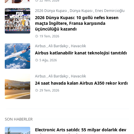
22 Tem, 2026
2026 Dünya Kupası
,
Dünya Kupası
,
Enes Demircioğlu
2026 Dünya Kupası: 10 gollü nefes kesen
maçta İngiltere, Fransa karşısında
üçüncülüğü kazandı
19 Tem, 2026
Airbus
,
Ali Bardakçı
,
Havacılık
Airbus katlanabilir kanat teknolojisi tanıtıldı
5 Ağu, 2026
Airbus
,
Ali Bardakçı
,
Havacılık
24 saat havada kalan Airbus A350 rekor kırdı
29 Tem, 2026
SON HABERLER
Electronic Arts satıldı: 55 milyar dolarlık dev