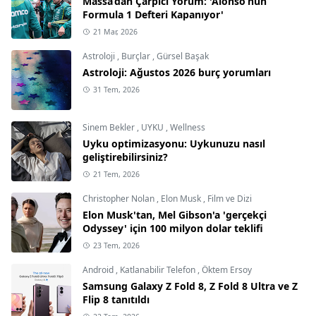
Massa’dan Çarpıcı Yorum: 'Alonso’nun
Formula 1 Defteri Kapanıyor'
21 Mar, 2026
Astroloji
,
Burçlar
,
Gürsel Başak
Astroloji: Ağustos 2026 burç yorumları
31 Tem, 2026
Sinem Bekler
,
UYKU
,
Wellness
Uyku optimizasyonu: Uykunuzu nasıl
geliştirebilirsiniz?
21 Tem, 2026
Christopher Nolan
,
Elon Musk
,
Film ve Dizi
Elon Musk'tan, Mel Gibson'a 'gerçekçi
Odyssey' için 100 milyon dolar teklifi
23 Tem, 2026
Android
,
Katlanabilir Telefon
,
Öktem Ersoy
Samsung Galaxy Z Fold 8, Z Fold 8 Ultra ve Z
Flip 8 tanıtıldı