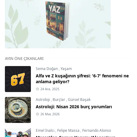
AYIN ÖNE ÇIKANLARI
Sema Doğan
,
Yaşam
Alfa ve Z kuşağının şifresi: '6-7' fenomeni ne
anlama geliyor?
24 Ara, 2025
Astroloji
,
Burçlar
,
Gürsel Başak
Astroloji: Nisan 2026 burç yorumları
26 Mar, 2026
Emel İnalcı
,
Felipe Massa
,
Fernando Alonso