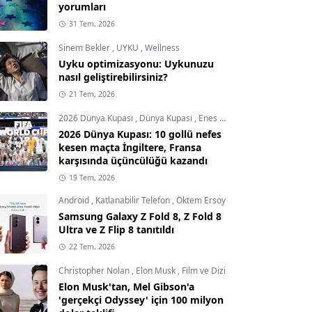
yorumları
31 Tem, 2026
Sinem Bekler
,
UYKU
,
Wellness
Uyku optimizasyonu: Uykunuzu
nasıl geliştirebilirsiniz?
21 Tem, 2026
2026 Dünya Kupası
,
Dünya Kupası
,
Enes Demircioğlu
2026 Dünya Kupası: 10 gollü nefes
kesen maçta İngiltere, Fransa
karşısında üçüncülüğü kazandı
19 Tem, 2026
Android
,
Katlanabilir Telefon
,
Öktem Ersoy
Samsung Galaxy Z Fold 8, Z Fold 8
Ultra ve Z Flip 8 tanıtıldı
22 Tem, 2026
Christopher Nolan
,
Elon Musk
,
Film ve Dizi
Elon Musk'tan, Mel Gibson'a
'gerçekçi Odyssey' için 100 milyon