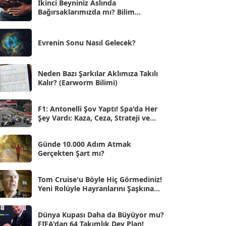
İkinci Beyniniz Aslında
Bağırsaklarımızda mı? Bilim
Eyl 2025
[56]
İnsanlarını Şaşırtan Gerçekler
Ağu 2025
[25]
Evrenin Sonu Nasıl Gelecek?
Tem 2025
[45]
Haz 2025
[38]
Neden Bazı Şarkılar Aklımıza Takılı
Kalır? (Earworm Bilimi)
May 2025
[54]
Nis 2025
[56]
F1: Antonelli Şov Yaptı! Spa'da Her
Şey Vardı: Kaza, Ceza, Strateji ve
Mar 2025
[50]
Muhteşem Zafer
Şub 2025
[57]
Günde 10.000 Adım Atmak
Gerçekten Şart mı?
Oca 2025
[53]
Ara 2024
Tom Cruise'u Böyle Hiç Görmediniz!
[25]
Yeni Rolüyle Hayranlarını Şaşkına
Çevirdi
Kas 2024
[33]
Dünya Kupası Daha da Büyüyor mu?
Eki 2024
[46]
FIFA'dan 64 Takımlık Dev Plan!