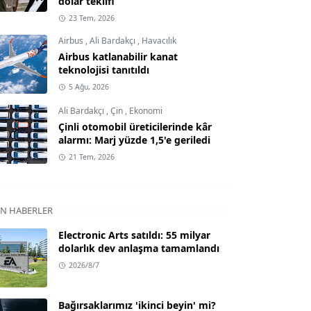
dolar teklifi
23 Tem, 2026
Airbus
,
Ali Bardakçı
,
Havacılık
Airbus katlanabilir kanat
teknolojisi tanıtıldı
5 Ağu, 2026
Ali Bardakçı
,
Çin
,
Ekonomi
Çinli otomobil üreticilerinde kâr
alarmı: Marj yüzde 1,5'e geriledi
21 Tem, 2026
N HABERLER
Electronic Arts satıldı: 55 milyar
dolarlık dev anlaşma tamamlandı
2026/8/7
Bağırsaklarımız 'ikinci beyin' mi?