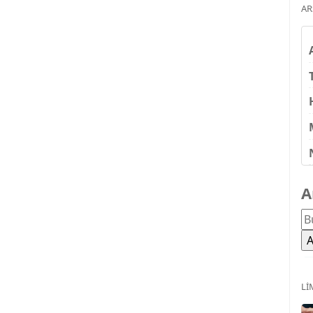
AR
A
LI