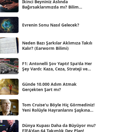
İkinci Beyniniz Aslında
Bağırsaklarımızda mı? Bilim
Eyl 2025
[56]
İnsanlarını Şaşırtan Gerçekler
Ağu 2025
[25]
Evrenin Sonu Nasıl Gelecek?
Tem 2025
[45]
Haz 2025
[38]
Neden Bazı Şarkılar Aklımıza Takılı
Kalır? (Earworm Bilimi)
May 2025
[54]
Nis 2025
[56]
F1: Antonelli Şov Yaptı! Spa'da Her
Şey Vardı: Kaza, Ceza, Strateji ve
Mar 2025
[50]
Muhteşem Zafer
Şub 2025
[57]
Günde 10.000 Adım Atmak
Gerçekten Şart mı?
Oca 2025
[53]
Ara 2024
Tom Cruise'u Böyle Hiç Görmediniz!
[25]
Yeni Rolüyle Hayranlarını Şaşkına
Çevirdi
Kas 2024
[33]
Dünya Kupası Daha da Büyüyor mu?
Eki 2024
[46]
FIFA'dan 64 Takımlık Dev Plan!