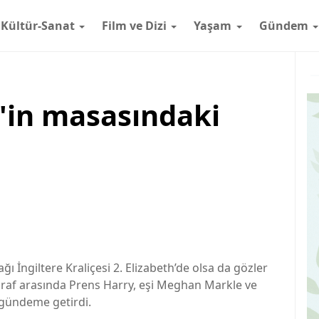
Kültür-Sanat
Film ve Dizi
Yaşam
Gündem
h'in masasındaki
ğı İngiltere Kraliçesi 2. Elizabeth’de olsa da gözler
oğraf arasında Prens Harry, eşi Meghan Markle ve
ı gündeme getirdi.