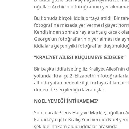
oğulları Archie’nin fotoğrafının yer almamas
Bu konuda birçok iddia ortaya atıldı. Bir tan
fotoğrafına masada yer vermesi gayet normal
Kendisinden sonra sırayla tahta çıkacak ola
George’un fotoğraflarının yer alması da a
iddialara geçen yılki fotoğraflar düşünüldü
“KRALİYET AİLESİ KÜÇÜLMEYE GİDECEK”
Bir başka iddia ise İngiliz Kraliyet Ailesi’nin
yolunda. Kraliçe 2. Elizabeth’in fotoğraflarl
altında yatan nedenle ilgili ortaya atılan b
dönemde sergilediği davranışlar.
NOEL YEMEĞİ İNTİKAMI MI?
Son olarak Prens Hary ve Markle, oğulları Ar
Kanada’ya gitti. Kraliçe’nin verdiği Noel y
şekilde intikam aldığı iddialar arasında.