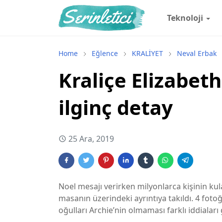
Teknoloji
Home
Eğlence
KRALİYET
Neval Erbak
Kraliçe Elizabet
ilginç detay
25 Ara, 2019
Noel mesajı verirken milyonlarca kişinin kula
masanın üzerindeki ayrıntıya takıldı. 4 fot
oğulları Archie’nin olmaması farklı iddialar