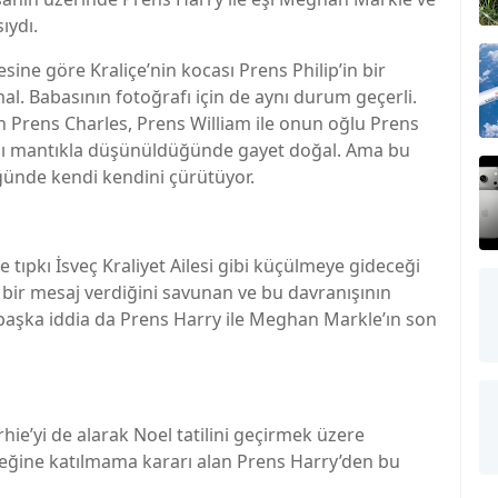
ıydı.
esine göre Kraliçe’nin kocası Prens Philip’in bir
. Babasının fotoğrafı için de aynı durum geçerli.
n Prens Charles, Prens William ile onun oğlu Prens
ynı mantıkla düşünüldüğünde gayet doğal. Ama bu
ğünde kendi kendini çürütüyor.
 de tıpkı İsveç Kraliyet Ailesi gibi küçülmeye gideceği
a bir mesaj verdiğini savunan ve bu davranışının
ir başka iddia da Prens Harry ile Meghan Markle’ın son
hie’yi de alarak Noel tatilini geçirmek üzere
emeğine katılmama kararı alan Prens Harry’den bu