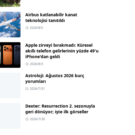
Airbus katlanabilir kanat
teknolojisi tanıtıldı
2026/8/5
Apple zirveyi bırakmadı: Küresel
akıllı telefon gelirlerinin yüzde 49'u
iPhone'dan geldi
2026/8/3
Astroloji: Ağustos 2026 burç
yorumları
2026/7/31
Dexter: Resurrection 2. sezonuyla
geri dönüyor; işte ilk görseller
2026/7/30