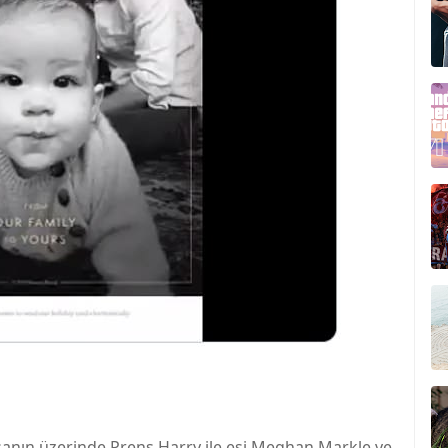
sanın üzerinde Prens Harry ile eşi Meghan Markle ve