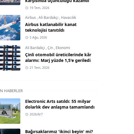
karşısında üçüncülüğü kazandı
19 Tem, 2026
Airbus
,
Ali Bardakçı
,
Havacılık
Airbus katlanabilir kanat
teknolojisi tanıtıldı
5 Ağu, 2026
Ali Bardakçı
,
Çin
,
Ekonomi
Çinli otomobil üreticilerinde kâr
alarmı: Marj yüzde 1,5'e geriledi
21 Tem, 2026
N HABERLER
Electronic Arts satıldı: 55 milyar
dolarlık dev anlaşma tamamlandı
2026/8/7
Bağırsaklarımız 'ikinci beyin' mi?