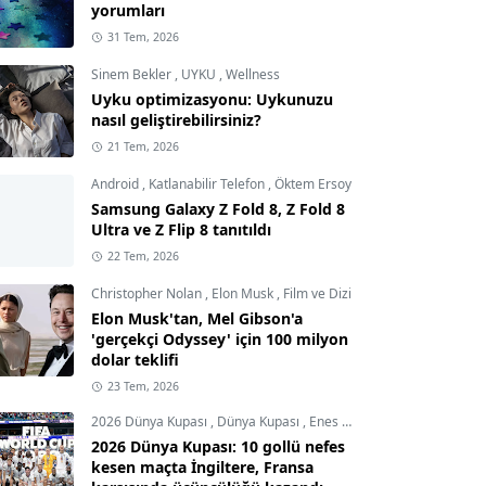
yorumları
31 Tem, 2026
Sinem Bekler
,
UYKU
,
Wellness
Uyku optimizasyonu: Uykunuzu
nasıl geliştirebilirsiniz?
21 Tem, 2026
Android
,
Katlanabilir Telefon
,
Öktem Ersoy
Samsung Galaxy Z Fold 8, Z Fold 8
Ultra ve Z Flip 8 tanıtıldı
22 Tem, 2026
Christopher Nolan
,
Elon Musk
,
Film ve Dizi
Elon Musk'tan, Mel Gibson'a
'gerçekçi Odyssey' için 100 milyon
dolar teklifi
23 Tem, 2026
2026 Dünya Kupası
,
Dünya Kupası
,
Enes Demircioğlu
2026 Dünya Kupası: 10 gollü nefes
kesen maçta İngiltere, Fransa