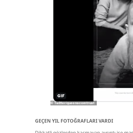
GEÇEN YIL FOTOĞRAFLARI VARDI
Dikkatli gözlerden kaçmayan ayrıntı ise ma