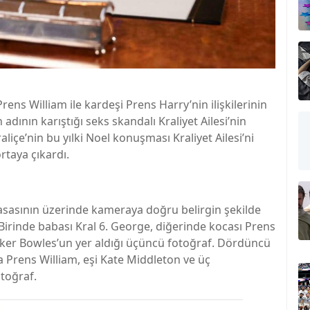
t Prens William ile kardeşi Prens Harry’nin ilişkilerinin
ının karıştığı seks skandalı Kraliyet Ailesi’nin
aliçe’nin bu yılki Noel konuşması Kraliyet Ailesi’ni
rtaya çıkardı.
 masasının üzerinde kameraya doğru belirgin şekilde
. Birinde babası Kral 6. George, diğerinde kocası Prens
rker Bowles’un yer aldığı üçüncü fotoğraf. Dördüncü
a Prens William, eşi Kate Middleton ve üç
otoğraf.