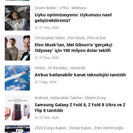
Sinem Bekler
,
UYKU
,
Wellness
Uyku optimizasyonu: Uykunuzu nasıl
geliştirebilirsiniz?
21 Tem, 2026
Christopher Nolan
,
Elon Musk
,
Film ve Dizi
Elon Musk'tan, Mel Gibson'a 'gerçekçi
Odyssey' için 100 milyon dolar teklifi
23 Tem, 2026
Airbus
,
Ali Bardakçı
,
Havacılık
Airbus katlanabilir kanat teknolojisi tanıtıldı
5 Ağu, 2026
Android
,
Katlanabilir Telefon
,
Öktem Ersoy
Samsung Galaxy Z Fold 8, Z Fold 8 Ultra ve Z
Flip 8 tanıtıldı
22 Tem, 2026
2026 Dünya Kupası
,
Dünya Kupası
,
Enes Demircioğlu