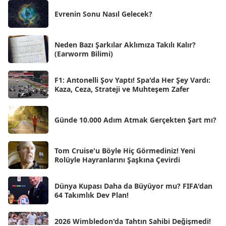
Ağu 2025
[25]
Evrenin Sonu Nasıl Gelecek?
Tem 2025
[45]
Haz 2025
[38]
Neden Bazı Şarkılar Aklımıza Takılı Kalır?
(Earworm Bilimi)
May 2025
[54]
Nis 2025
[56]
F1: Antonelli Şov Yaptı! Spa'da Her Şey Vardı:
Kaza, Ceza, Strateji ve Muhteşem Zafer
Mar 2025
[50]
Şub 2025
[57]
Günde 10.000 Adım Atmak Gerçekten Şart mı?
Oca 2025
[53]
Ara 2024
Tom Cruise'u Böyle Hiç Görmediniz! Yeni
[25]
Rolüyle Hayranlarını Şaşkına Çevirdi
Kas 2024
[33]
Dünya Kupası Daha da Büyüyor mu? FIFA'dan
Eki 2024
[46]
64 Takımlık Dev Plan!
Eyl 2024
[33]
2026 Wimbledon'da Tahtın Sahibi Değişmedi!
Ağu 2024
[10]