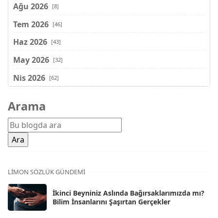
Ağu 2026
[8]
Tem 2026
[46]
Haz 2026
[43]
May 2026
[32]
Nis 2026
[62]
Mar 2026
[81]
Arama
Şub 2026
[71]
Oca 2026
[72]
Ara 2025
[71]
Kas 2025
[62]
LIMON SÖZLÜK GÜNDEMI
Eki 2025
[75]
İkinci Beyniniz Aslında Bağırsaklarımızda mı?
Eyl 2025
Bilim İnsanlarını Şaşırtan Gerçekler
[56]