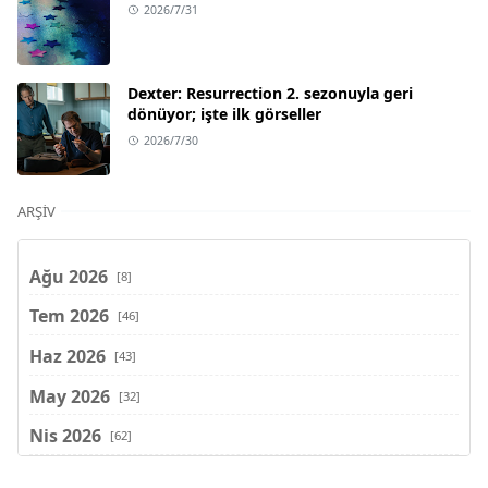
2026/7/31
Dexter: Resurrection 2. sezonuyla geri
dönüyor; işte ilk görseller
2026/7/30
ARŞIV
Ağu 2026
[8]
Tem 2026
[46]
Haz 2026
[43]
May 2026
[32]
Nis 2026
[62]
Mar 2026
[81]