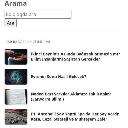
Arama
Şub 2026
[71]
Oca 2026
[72]
Ara 2025
[71]
Kas 2025
[62]
LIMON SÖZLÜK GÜNDEMI
Eki 2025
[75]
İkinci Beyniniz Aslında Bağırsaklarımızda mı?
Eyl 2025
Bilim İnsanlarını Şaşırtan Gerçekler
[56]
Ağu 2025
[25]
Evrenin Sonu Nasıl Gelecek?
Tem 2025
[45]
Haz 2025
[38]
Neden Bazı Şarkılar Aklımıza Takılı Kalır?
(Earworm Bilimi)
May 2025
[54]
Nis 2025
[56]
F1: Antonelli Şov Yaptı! Spa'da Her Şey Vardı:
Kaza, Ceza, Strateji ve Muhteşem Zafer
Mar 2025
[50]