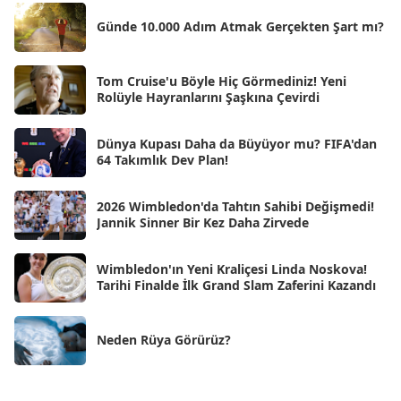
Şub 2025
[57]
Günde 10.000 Adım Atmak Gerçekten Şart mı?
Oca 2025
[53]
Ara 2024
Tom Cruise'u Böyle Hiç Görmediniz! Yeni
[25]
Rolüyle Hayranlarını Şaşkına Çevirdi
Kas 2024
[33]
Dünya Kupası Daha da Büyüyor mu? FIFA'dan
Eki 2024
[46]
64 Takımlık Dev Plan!
Eyl 2024
[33]
2026 Wimbledon'da Tahtın Sahibi Değişmedi!
Ağu 2024
[10]
Jannik Sinner Bir Kez Daha Zirvede
Tem 2024
[21]
Wimbledon'ın Yeni Kraliçesi Linda Noskova!
Haz 2024
[30]
Tarihi Finalde İlk Grand Slam Zaferini Kazandı
May 2024
[90]
Neden Rüya Görürüz?
Nis 2024
[59]
Mar 2024
[52]