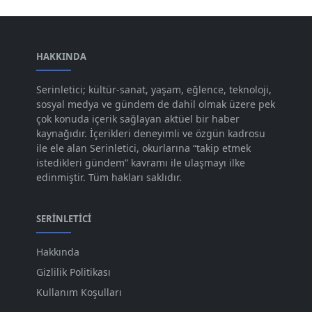
Şub 2024
[50]
Oca 2024
[83]
Ara 2023
HAKKINDA
[101]
Kas 2023
[82]
Serinletici; kültür-sanat, yaşam, eğlence, teknoloji,
sosyal medya ve gündem de dahil olmak üzere pek
Eki 2023
[73]
çok konuda içerik sağlayan aktüel bir haber
Eyl 2023
kaynağıdır. İçerikleri deneyimli ve özgün kadrosu
[73]
ile ele alan Serinletici, okurlarına “takip etmek
Ağu 2023
[74]
istedikleri gündem” kavramı ile ulaşmayı ilke
edinmiştir. Tüm hakları saklıdır.
Tem 2023
[76]
Haz 2023
[78]
SERINLETICI
May 2023
[66]
Hakkında
Nis 2023
[96]
Gizlilik Politikası
Mar 2023
[79]
Kullanım Koşulları
Şub 2023
[44]