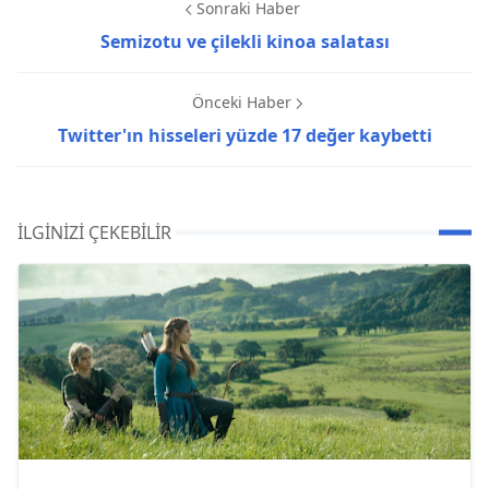
Sonraki Haber
Semizotu ve çilekli kinoa salatası
Önceki Haber
Twitter'ın hisseleri yüzde 17 değer kaybetti
İLGINIZI ÇEKEBILIR