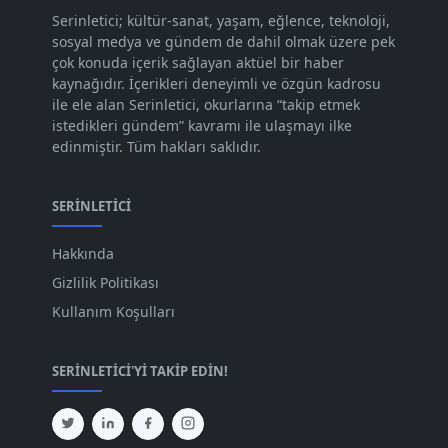
Kas 2023
[82]
Serinletici; kültür-sanat, yaşam, eğlence, teknoloji,
sosyal medya ve gündem de dahil olmak üzere pek
Eki 2023
[73]
çok konuda içerik sağlayan aktüel bir haber
Eyl 2023
kaynağıdır. İçerikleri deneyimli ve özgün kadrosu
[73]
ile ele alan Serinletici, okurlarına “takip etmek
Ağu 2023
[74]
istedikleri gündem” kavramı ile ulaşmayı ilke
edinmiştir. Tüm hakları saklıdır.
Tem 2023
[76]
Haz 2023
[78]
SERINLETICI
May 2023
[66]
Hakkında
Nis 2023
[96]
Gizlilik Politikası
Mar 2023
[79]
Kullanım Koşulları
Şub 2023
[44]
SERINLETICI'YI TAKIP EDIN!
Oca 2023
[87]
Ara 2022
[82]