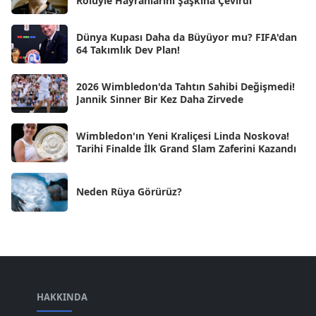
Rolüyle Hayranlarını Şaşkına Çevirdi
Kas 2024
[33]
Dünya Kupası Daha da Büyüyor mu? FIFA'dan
Eki 2024
[46]
64 Takımlık Dev Plan!
Eyl 2024
[33]
2026 Wimbledon'da Tahtın Sahibi Değişmedi!
Ağu 2024
[10]
Jannik Sinner Bir Kez Daha Zirvede
Tem 2024
[21]
Wimbledon'ın Yeni Kraliçesi Linda Noskova!
Haz 2024
[30]
Tarihi Finalde İlk Grand Slam Zaferini Kazandı
May 2024
[90]
Neden Rüya Görürüz?
Nis 2024
[59]
Mar 2024
[52]
Şub 2024
[50]
Oca 2024
[83]
Ara 2023
HAKKINDA
[101]