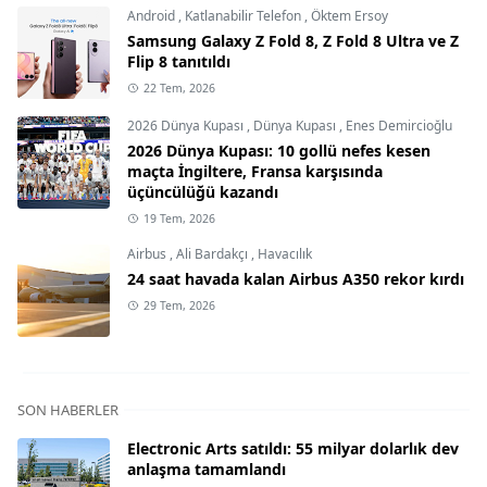
Android
,
Katlanabilir Telefon
,
Öktem Ersoy
Samsung Galaxy Z Fold 8, Z Fold 8 Ultra ve Z
Flip 8 tanıtıldı
22 Tem, 2026
2026 Dünya Kupası
,
Dünya Kupası
,
Enes Demircioğlu
2026 Dünya Kupası: 10 gollü nefes kesen
maçta İngiltere, Fransa karşısında
üçüncülüğü kazandı
19 Tem, 2026
Airbus
,
Ali Bardakçı
,
Havacılık
24 saat havada kalan Airbus A350 rekor kırdı
29 Tem, 2026
SON HABERLER
Electronic Arts satıldı: 55 milyar dolarlık dev
anlaşma tamamlandı