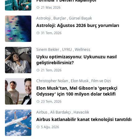
21 Mar, 2026
Astroloji
,
Burçlar
,
Gürsel Başak
Astroloji: Ağustos 2026 burç yorumları
31 Tem, 2026
Sinem Bekler
,
UYKU
,
Wellness
Uyku optimizasyonu: Uykunuzu nasıl
geliştirebilirsiniz?
21 Tem, 2026
Christopher Nolan
,
Elon Musk
,
Film ve Dizi
Elon Musk'tan, Mel Gibson'a 'gerçekçi
Odyssey' için 100 milyon dolar teklifi
23 Tem, 2026
Airbus
,
Ali Bardakçı
,
Havacılık
Airbus katlanabilir kanat teknolojisi tanıtıldı
5 Ağu, 2026