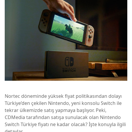
Nortec döneminde yüksek fiyat politikasından dolayı
Türkiye’den çekilen Nintendo, yeni konsolu Switch ile
tekrar ülkemizde satış yapmaya başlıyor. Peki,
CDMedia tarafından satışa sunulacak olan Nintendo
Switch Türkiye fiyatı ne kadar olacak? İşte konuyla ilgili
detaylar.