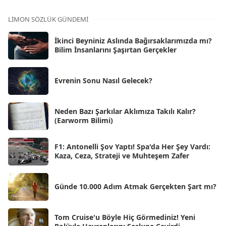
Kas 2025
[62]
LIMON SÖZLÜK GÜNDEMI
Eki 2025
[75]
İkinci Beyniniz Aslında Bağırsaklarımızda mı?
Eyl 2025
Bilim İnsanlarını Şaşırtan Gerçekler
[56]
Ağu 2025
[25]
Evrenin Sonu Nasıl Gelecek?
Tem 2025
[45]
Haz 2025
[38]
Neden Bazı Şarkılar Aklımıza Takılı Kalır?
(Earworm Bilimi)
May 2025
[54]
Nis 2025
[56]
F1: Antonelli Şov Yaptı! Spa'da Her Şey Vardı:
Kaza, Ceza, Strateji ve Muhteşem Zafer
Mar 2025
[50]
Şub 2025
[57]
Günde 10.000 Adım Atmak Gerçekten Şart mı?
Oca 2025
[53]
Ara 2024
Tom Cruise'u Böyle Hiç Görmediniz! Yeni
[25]