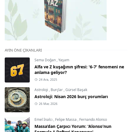
AYIN ÖNE ÇIKANLARI
Sema Doğan
,
Yaşam
Alfa ve Z kuşağının şifresi: '6-7' fenomeni ne
anlama geliyor?
24 Ara, 2025
Astroloji
,
Burçlar
,
Gürsel Başak
Astroloji: Nisan 2026 burç yorumları
26 Mar, 2026
Emel İnalcı
,
Felipe Massa
,
Fernando Alonso
Massa’dan Çarpıcı Yorum: 'Alonso’nun
Formula 1 Defteri Kapanıyor'