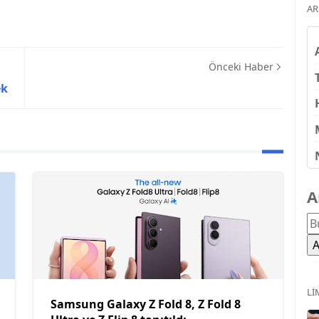
AR
Önceki Haber
ek
A
LI
Samsung Galaxy Z Fold 8, Z Fold 8