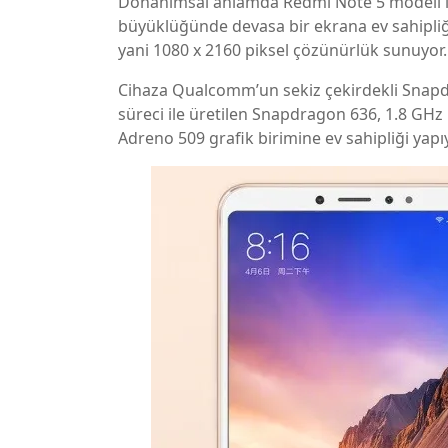
Donanımsal anlamda Redmi Note 5 modeli ile 
büyüklüğünde devasa bir ekrana ev sahipliği
yani 1080 x 2160 piksel çözünürlük sunuyor.
Cihaza Qualcomm’un sekiz çekirdekli Snapdr
süreci ile üretilen Snapdragon 636, 1.8 GHz 
Adreno 509 grafik birimine ev sahipliği yapıy