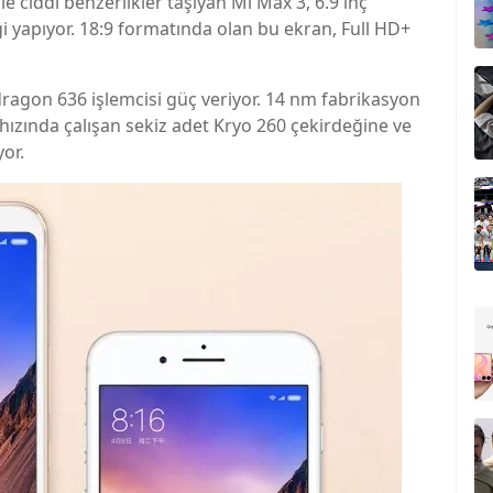
ciddi benzerlikler taşıyan Mi Max 3, 6.9 inç
 yapıyor. 18:9 formatında olan bu ekran, Full HD+
agon 636 işlemcisi güç veriyor. 14 nm fabrikasyon
hızında çalışan sekiz adet Kryo 260 çekirdeğine ve
or.