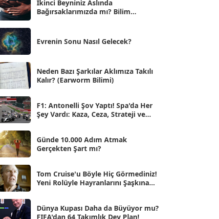
İkinci Beyniniz Aslında
Bağırsaklarımızda mı? Bilim
Eyl 2025
[56]
İnsanlarını Şaşırtan Gerçekler
Ağu 2025
[25]
Evrenin Sonu Nasıl Gelecek?
Tem 2025
[45]
Haz 2025
[38]
Neden Bazı Şarkılar Aklımıza Takılı
Kalır? (Earworm Bilimi)
May 2025
[54]
Nis 2025
[56]
F1: Antonelli Şov Yaptı! Spa'da Her
Şey Vardı: Kaza, Ceza, Strateji ve
Mar 2025
[50]
Muhteşem Zafer
Şub 2025
[57]
Günde 10.000 Adım Atmak
Gerçekten Şart mı?
Oca 2025
[53]
Ara 2024
Tom Cruise'u Böyle Hiç Görmediniz!
[25]
Yeni Rolüyle Hayranlarını Şaşkına
Çevirdi
Kas 2024
[33]
Dünya Kupası Daha da Büyüyor mu?
Eki 2024
[46]
FIFA'dan 64 Takımlık Dev Plan!