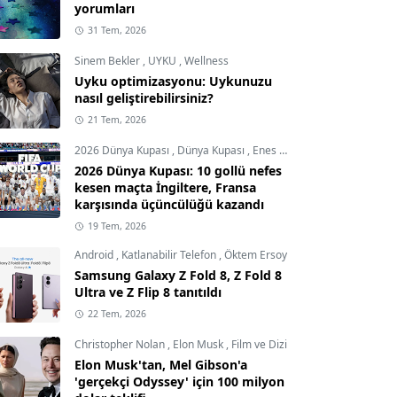
yorumları
31 Tem, 2026
Sinem Bekler
,
UYKU
,
Wellness
Uyku optimizasyonu: Uykunuzu
nasıl geliştirebilirsiniz?
21 Tem, 2026
2026 Dünya Kupası
,
Dünya Kupası
,
Enes Demircioğlu
2026 Dünya Kupası: 10 gollü nefes
kesen maçta İngiltere, Fransa
karşısında üçüncülüğü kazandı
19 Tem, 2026
Android
,
Katlanabilir Telefon
,
Öktem Ersoy
Samsung Galaxy Z Fold 8, Z Fold 8
Ultra ve Z Flip 8 tanıtıldı
22 Tem, 2026
Christopher Nolan
,
Elon Musk
,
Film ve Dizi
Elon Musk'tan, Mel Gibson'a
'gerçekçi Odyssey' için 100 milyon