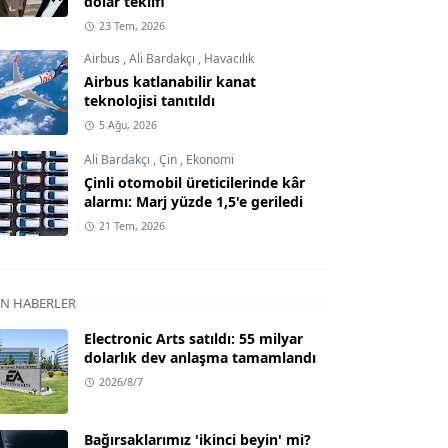
dolar teklifi
23 Tem, 2026
Airbus
,
Ali Bardakçı
,
Havacılık
Airbus katlanabilir kanat
teknolojisi tanıtıldı
5 Ağu, 2026
Ali Bardakçı
,
Çin
,
Ekonomi
Çinli otomobil üreticilerinde kâr
alarmı: Marj yüzde 1,5'e geriledi
21 Tem, 2026
N HABERLER
Electronic Arts satıldı: 55 milyar
dolarlık dev anlaşma tamamlandı
2026/8/7
Bağırsaklarımız 'ikinci beyin' mi?