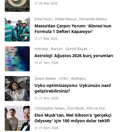
26 Mar, 2026
Emel İnalcı
,
Felipe Massa
,
Fernando Alonso
Massa’dan Çarpıcı Yorum: 'Alonso’nun
Formula 1 Defteri Kapanıyor'
21 Mar, 2026
Astroloji
,
Burçlar
,
Gürsel Başak
Astroloji: Ağustos 2026 burç yorumları
31 Tem, 2026
Sinem Bekler
,
UYKU
,
Wellness
Uyku optimizasyonu: Uykunuzu nasıl
geliştirebilirsiniz?
21 Tem, 2026
Christopher Nolan
,
Elon Musk
,
Film ve Dizi
Elon Musk'tan, Mel Gibson'a 'gerçekçi
Odyssey' için 100 milyon dolar teklifi
23 Tem, 2026