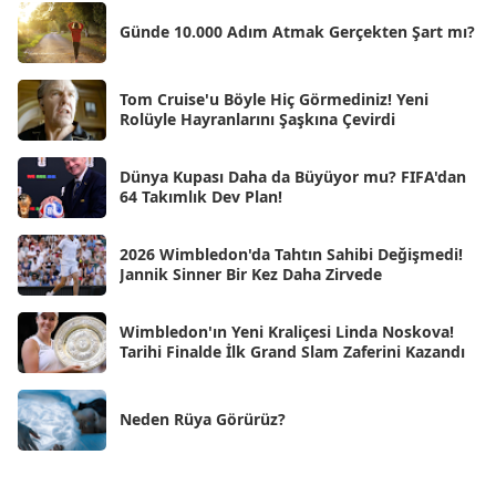
Şub 2025
[57]
Günde 10.000 Adım Atmak Gerçekten Şart mı?
Oca 2025
[53]
Ara 2024
Tom Cruise'u Böyle Hiç Görmediniz! Yeni
[25]
Rolüyle Hayranlarını Şaşkına Çevirdi
Kas 2024
[33]
Dünya Kupası Daha da Büyüyor mu? FIFA'dan
Eki 2024
[46]
64 Takımlık Dev Plan!
Eyl 2024
[33]
2026 Wimbledon'da Tahtın Sahibi Değişmedi!
Ağu 2024
[10]
Jannik Sinner Bir Kez Daha Zirvede
Tem 2024
[21]
Wimbledon'ın Yeni Kraliçesi Linda Noskova!
Haz 2024
[30]
Tarihi Finalde İlk Grand Slam Zaferini Kazandı
May 2024
[90]
Neden Rüya Görürüz?
Nis 2024
[59]
Mar 2024
[52]