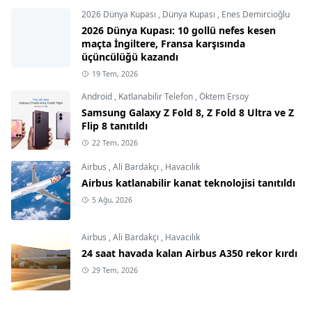
2026 Dünya Kupası
,
Dünya Kupası
,
Enes Demircioğlu
2026 Dünya Kupası: 10 gollü nefes kesen
maçta İngiltere, Fransa karşısında
üçüncülüğü kazandı
19 Tem, 2026
Android
,
Katlanabilir Telefon
,
Öktem Ersoy
Samsung Galaxy Z Fold 8, Z Fold 8 Ultra ve Z
Flip 8 tanıtıldı
22 Tem, 2026
Airbus
,
Ali Bardakçı
,
Havacılık
Airbus katlanabilir kanat teknolojisi tanıtıldı
5 Ağu, 2026
Airbus
,
Ali Bardakçı
,
Havacılık
24 saat havada kalan Airbus A350 rekor kırdı
29 Tem, 2026