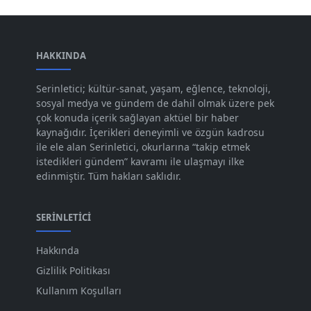
Şub 2024
[50]
Oca 2024
[83]
Ara 2023
HAKKINDA
[101]
Kas 2023
[82]
Serinletici; kültür-sanat, yaşam, eğlence, teknoloji,
sosyal medya ve gündem de dahil olmak üzere pek
Eki 2023
[73]
çok konuda içerik sağlayan aktüel bir haber
Eyl 2023
kaynağıdır. İçerikleri deneyimli ve özgün kadrosu
[73]
ile ele alan Serinletici, okurlarına “takip etmek
Ağu 2023
[74]
istedikleri gündem” kavramı ile ulaşmayı ilke
edinmiştir. Tüm hakları saklıdır.
Tem 2023
[76]
Haz 2023
[78]
SERINLETICI
May 2023
[66]
Hakkında
Nis 2023
[96]
Gizlilik Politikası
Mar 2023
[79]
Kullanım Koşulları
Şub 2023
[44]