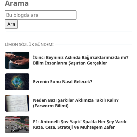
Arama
Şub 2026
[71]
Oca 2026
[72]
Ara 2025
[71]
Kas 2025
[62]
LIMON SÖZLÜK GÜNDEMI
Eki 2025
[75]
İkinci Beyniniz Aslında Bağırsaklarımızda mı?
Eyl 2025
Bilim İnsanlarını Şaşırtan Gerçekler
[56]
Ağu 2025
[25]
Evrenin Sonu Nasıl Gelecek?
Tem 2025
[45]
Haz 2025
[38]
Neden Bazı Şarkılar Aklımıza Takılı Kalır?
(Earworm Bilimi)
May 2025
[54]
Nis 2025
[56]
F1: Antonelli Şov Yaptı! Spa'da Her Şey Vardı:
Kaza, Ceza, Strateji ve Muhteşem Zafer
Mar 2025
[50]