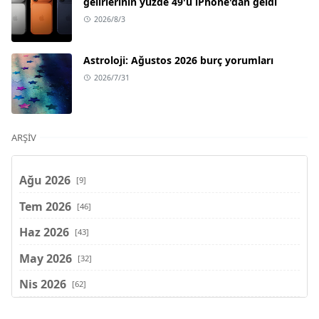
gelirlerinin yüzde 49'u iPhone'dan geldi
2026/8/3
Astroloji: Ağustos 2026 burç yorumları
2026/7/31
ARŞIV
Ağu 2026
[9]
Tem 2026
[46]
Haz 2026
[43]
May 2026
[32]
Nis 2026
[62]
Mar 2026
[81]