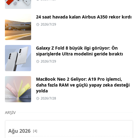
24 saat havada kalan Airbus A350 rekor kırdı
2026/7/29
Galaxy Z Fold 8 büyük ilgi görüyor: Ön
siparişlerde Ultra modelini geride bıraktı
2026/7/29
MacBook Neo 2 Geliyor: A19 Pro işlemci,
daha fazla RAM ve güçlü yapay zeka desteği
yolda
2026/7/28
ARŞIV
Ağu 2026
[4]