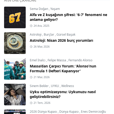
AYIN ÖNE ÇIKANLARI
Sema Doğan
,
Yaşam
Alfa ve Z kuşağının şifresi: '6-7' fenomeni ne
anlama geliyor?
24 Ara, 2025
Astroloji
,
Burçlar
,
Gürsel Başak
Astroloji: Nisan 2026 burç yorumları
26 Mar, 2026
Emel İnalcı
,
Felipe Massa
,
Fernando Alonso
Massa’dan Çarpıcı Yorum: 'Alonso’nun
Formula 1 Defteri Kapanıyor'
21 Mar, 2026
Sinem Bekler
,
UYKU
,
Wellness
Uyku optimizasyonu: Uykunuzu nasıl
geliştirebilirsiniz?
21 Tem, 2026
2026 Dünya Kupası
,
Dünya Kupası
,
Enes Demircioğlu