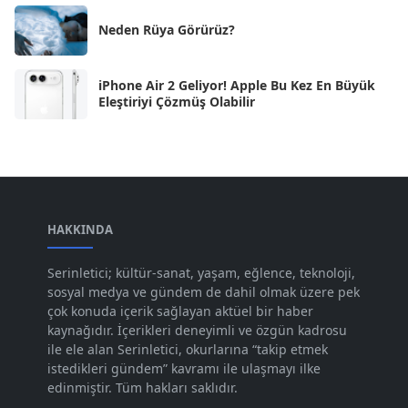
Haz 2024
Neden Rüya Görürüz?
[30]
May 2024
[90]
iPhone Air 2 Geliyor! Apple Bu Kez En Büyük
Nis 2024
[59]
Eleştiriyi Çözmüş Olabilir
Mar 2024
[52]
Şub 2024
[50]
Oca 2024
[83]
Ara 2023
HAKKINDA
[101]
Kas 2023
[82]
Serinletici; kültür-sanat, yaşam, eğlence, teknoloji,
sosyal medya ve gündem de dahil olmak üzere pek
Eki 2023
[73]
çok konuda içerik sağlayan aktüel bir haber
Eyl 2023
kaynağıdır. İçerikleri deneyimli ve özgün kadrosu
[73]
ile ele alan Serinletici, okurlarına “takip etmek
Ağu 2023
[74]
istedikleri gündem” kavramı ile ulaşmayı ilke
edinmiştir. Tüm hakları saklıdır.
Tem 2023
[76]