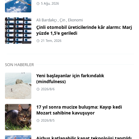
5 Ağu, 2026
Ali Bardakçı
,
Çin
,
Ekonomi
Çinli otomobil üreticilerinde kâr alarmı: Marj
yüzde 1,5'e geriledi
21 Tem, 2026
SON HABERLER
Yeni başlayanlar için farkındalık
(mindfulness)
2026/8/6
17 yıl sonra mucize buluşma: Kayıp kedi
Mozart sahibine kavuşuyor
2026/8/5
Airbus katlanabilir kanat teknolojisi tanıtıldı