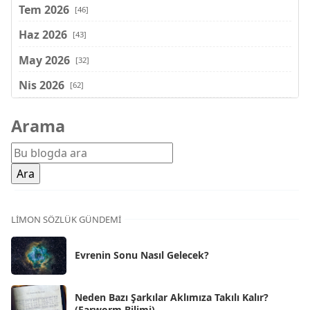
Tem 2026
[46]
Haz 2026
[43]
May 2026
[32]
Nis 2026
[62]
Mar 2026
[81]
Arama
Şub 2026
[71]
Oca 2026
[72]
Ara 2025
[71]
Kas 2025
[62]
LIMON SÖZLÜK GÜNDEMI
Eki 2025
[75]
Evrenin Sonu Nasıl Gelecek?
Eyl 2025
[56]
Ağu 2025
[25]
Neden Bazı Şarkılar Aklımıza Takılı Kalır?
(Earworm Bilimi)