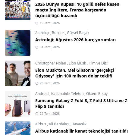
2026 Dünya Kupası: 10 gollü nefes kesen
maçta İngiltere, Fransa karşısında
üçüncülüğü kazandı
19 Tem, 2026
Astroloji
,
Burçlar
,
Gürsel Başak
Astroloji: Ağustos 2026 burç yorumları
31 Tem, 2026
Christopher Nolan
,
Elon Musk
,
Film ve Dizi
Elon Musk'tan, Mel Gibson'a 'gerçekçi
Odyssey' için 100 milyon dolar teklifi
23 Tem, 2026
Android
,
Katlanabilir Telefon
,
Öktem Ersoy
Samsung Galaxy Z Fold 8, Z Fold 8 Ultra ve Z
Flip 8 tanıtıldı
22 Tem, 2026
Airbus
,
Ali Bardakçı
,
Havacılık
Airbus katlanabilir kanat teknolojisi tanıtıldı