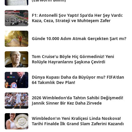
Tem 2025
[45]
Haz 2025
[38]
F1: Antonelli Şov Yaptı! Spa'da Her Şey Vardı:
Kaza, Ceza, Strateji ve Muhteşem Zafer
May 2025
[54]
Nis 2025
[56]
Günde 10.000 Adım Atmak Gerçekten Şart mı?
Mar 2025
[50]
Şub 2025
[57]
Tom Cruise'u Böyle Hiç Görmediniz! Yeni
Rolüyle Hayranlarını Şaşkına Çevirdi
Oca 2025
[53]
Ara 2024
Dünya Kupası Daha da Büyüyor mu? FIFA'dan
[25]
64 Takımlık Dev Plan!
Kas 2024
[33]
2026 Wimbledon'da Tahtın Sahibi Değişmedi!
Eki 2024
[46]
Jannik Sinner Bir Kez Daha Zirvede
Eyl 2024
[33]
Wimbledon'ın Yeni Kraliçesi Linda Noskova!
Ağu 2024
[10]
Tarihi Finalde İlk Grand Slam Zaferini Kazandı
Tem 2024
[21]