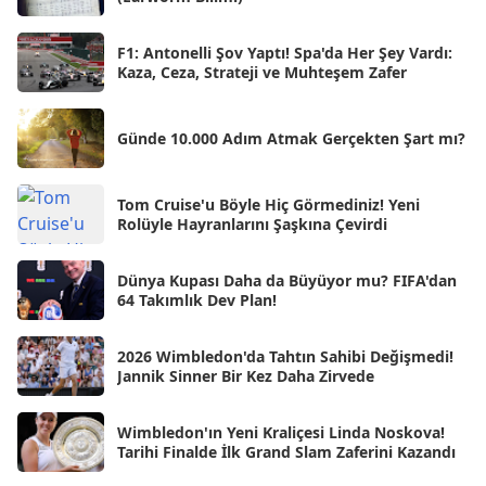
May 2025
[54]
Nis 2025
[56]
F1: Antonelli Şov Yaptı! Spa'da Her Şey Vardı:
Kaza, Ceza, Strateji ve Muhteşem Zafer
Mar 2025
[50]
Şub 2025
[57]
Günde 10.000 Adım Atmak Gerçekten Şart mı?
Oca 2025
[53]
Ara 2024
Tom Cruise'u Böyle Hiç Görmediniz! Yeni
[25]
Rolüyle Hayranlarını Şaşkına Çevirdi
Kas 2024
[33]
Dünya Kupası Daha da Büyüyor mu? FIFA'dan
Eki 2024
[46]
64 Takımlık Dev Plan!
Eyl 2024
[33]
2026 Wimbledon'da Tahtın Sahibi Değişmedi!
Ağu 2024
[10]
Jannik Sinner Bir Kez Daha Zirvede
Tem 2024
[21]
Wimbledon'ın Yeni Kraliçesi Linda Noskova!
Haz 2024
[30]
Tarihi Finalde İlk Grand Slam Zaferini Kazandı
May 2024
[90]