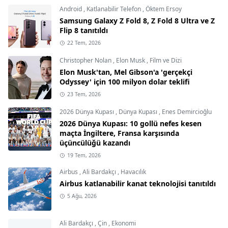
Android
,
Katlanabilir Telefon
,
Öktem Ersoy
Samsung Galaxy Z Fold 8, Z Fold 8 Ultra ve Z
Flip 8 tanıtıldı
22 Tem, 2026
Christopher Nolan
,
Elon Musk
,
Film ve Dizi
Elon Musk'tan, Mel Gibson'a 'gerçekçi
Odyssey' için 100 milyon dolar teklifi
23 Tem, 2026
2026 Dünya Kupası
,
Dünya Kupası
,
Enes Demircioğlu
2026 Dünya Kupası: 10 gollü nefes kesen
maçta İngiltere, Fransa karşısında
üçüncülüğü kazandı
19 Tem, 2026
Airbus
,
Ali Bardakçı
,
Havacılık
Airbus katlanabilir kanat teknolojisi tanıtıldı
5 Ağu, 2026
Ali Bardakçı
,
Çin
,
Ekonomi