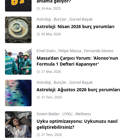
anlama geliyor?
24 Ara, 2025
Astroloji
,
Burçlar
,
Gürsel Başak
Astroloji: Nisan 2026 burç yorumları
26 Mar, 2026
Emel İnalcı
,
Felipe Massa
,
Fernando Alonso
Massa’dan Çarpıcı Yorum: 'Alonso’nun
Formula 1 Defteri Kapanıyor'
21 Mar, 2026
Astroloji
,
Burçlar
,
Gürsel Başak
Astroloji: Ağustos 2026 burç yorumları
31 Tem, 2026
Sinem Bekler
,
UYKU
,
Wellness
Uyku optimizasyonu: Uykunuzu nasıl
geliştirebilirsiniz?
21 Tem, 2026