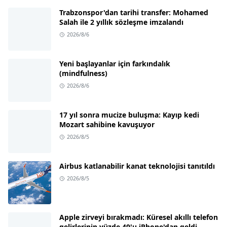
Trabzonspor'dan tarihi transfer: Mohamed
Salah ile 2 yıllık sözleşme imzalandı
2026/8/6
Yeni başlayanlar için farkındalık
(mindfulness)
2026/8/6
17 yıl sonra mucize buluşma: Kayıp kedi
Mozart sahibine kavuşuyor
2026/8/5
Airbus katlanabilir kanat teknolojisi tanıtıldı
2026/8/5
Apple zirveyi bırakmadı: Küresel akıllı telefon
gelirlerinin yüzde 49'u iPhone'dan geldi