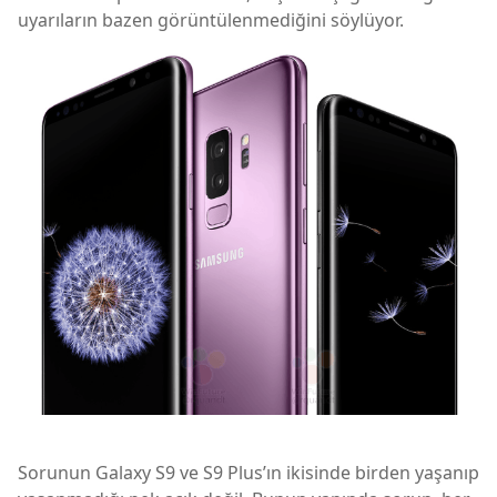
uyarıların bazen görüntülenmediğini söylüyor.
Sorunun Galaxy S9 ve S9 Plus’ın ikisinde birden yaşanıp