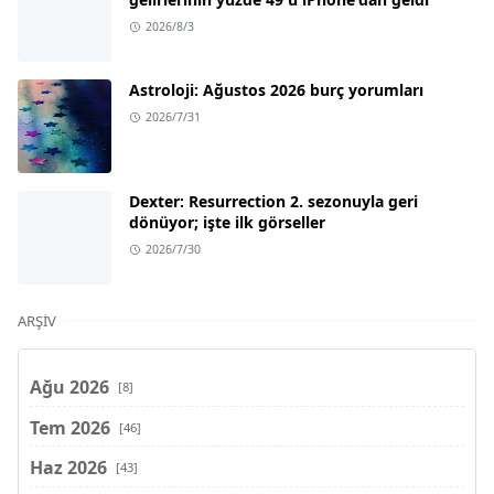
2026/8/3
Astroloji: Ağustos 2026 burç yorumları
2026/7/31
Dexter: Resurrection 2. sezonuyla geri
dönüyor; işte ilk görseller
2026/7/30
ARŞIV
Ağu 2026
[8]
Tem 2026
[46]
Haz 2026
[43]