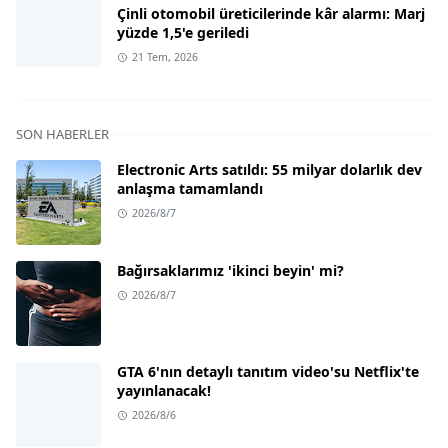
Çinli otomobil üreticilerinde kâr alarmı: Marj
yüzde 1,5'e geriledi
21 Tem, 2026
SON HABERLER
Electronic Arts satıldı: 55 milyar dolarlık dev
anlaşma tamamlandı
2026/8/7
Bağırsaklarımız 'ikinci beyin' mi?
2026/8/7
GTA 6'nın detaylı tanıtım video'su Netflix'te
yayınlanacak!
2026/8/6