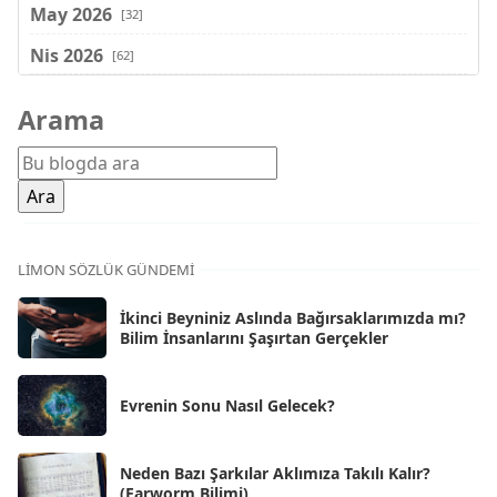
May 2026
[32]
Nis 2026
[62]
Mar 2026
[81]
Arama
Şub 2026
[71]
Oca 2026
[72]
Ara 2025
[71]
Kas 2025
[62]
LIMON SÖZLÜK GÜNDEMI
Eki 2025
[75]
İkinci Beyniniz Aslında Bağırsaklarımızda mı?
Eyl 2025
Bilim İnsanlarını Şaşırtan Gerçekler
[56]
Ağu 2025
[25]
Evrenin Sonu Nasıl Gelecek?
Tem 2025
[45]
Haz 2025
[38]
Neden Bazı Şarkılar Aklımıza Takılı Kalır?
(Earworm Bilimi)