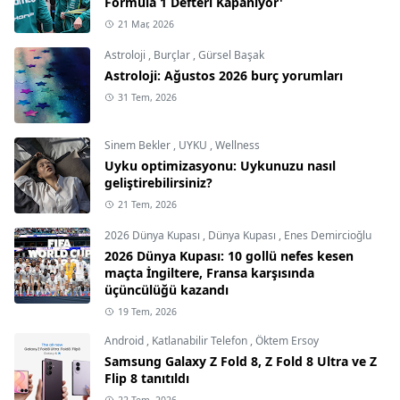
Formula 1 Defteri Kapanıyor'
21 Mar, 2026
Astroloji
,
Burçlar
,
Gürsel Başak
Astroloji: Ağustos 2026 burç yorumları
31 Tem, 2026
Sinem Bekler
,
UYKU
,
Wellness
Uyku optimizasyonu: Uykunuzu nasıl
geliştirebilirsiniz?
21 Tem, 2026
2026 Dünya Kupası
,
Dünya Kupası
,
Enes Demircioğlu
2026 Dünya Kupası: 10 gollü nefes kesen
maçta İngiltere, Fransa karşısında
üçüncülüğü kazandı
19 Tem, 2026
Android
,
Katlanabilir Telefon
,
Öktem Ersoy
Samsung Galaxy Z Fold 8, Z Fold 8 Ultra ve Z
Flip 8 tanıtıldı
22 Tem, 2026