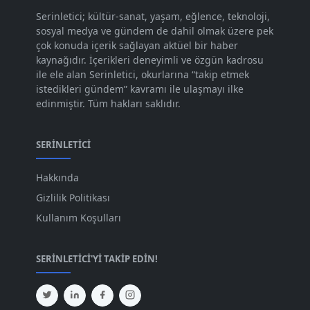
Kas 2023
[82]
Serinletici; kültür-sanat, yaşam, eğlence, teknoloji,
sosyal medya ve gündem de dahil olmak üzere pek
Eki 2023
[73]
çok konuda içerik sağlayan aktüel bir haber
Eyl 2023
kaynağıdır. İçerikleri deneyimli ve özgün kadrosu
[73]
ile ele alan Serinletici, okurlarına “takip etmek
Ağu 2023
[74]
istedikleri gündem” kavramı ile ulaşmayı ilke
edinmiştir. Tüm hakları saklıdır.
Tem 2023
[76]
Haz 2023
[78]
SERINLETICI
May 2023
[66]
Hakkında
Nis 2023
[96]
Gizlilik Politikası
Mar 2023
[79]
Kullanım Koşulları
Şub 2023
[44]
SERINLETICI'YI TAKIP EDIN!
Oca 2023
[87]
Ara 2022
[82]