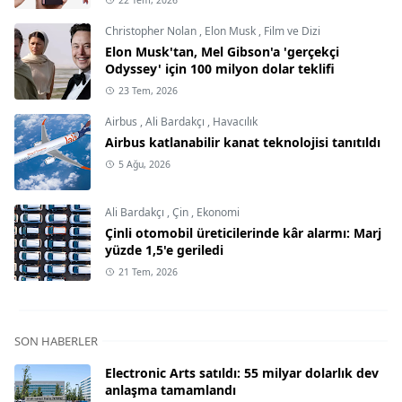
Christopher Nolan
,
Elon Musk
,
Film ve Dizi
Elon Musk'tan, Mel Gibson'a 'gerçekçi
Odyssey' için 100 milyon dolar teklifi
23 Tem, 2026
Airbus
,
Ali Bardakçı
,
Havacılık
Airbus katlanabilir kanat teknolojisi tanıtıldı
5 Ağu, 2026
Ali Bardakçı
,
Çin
,
Ekonomi
Çinli otomobil üreticilerinde kâr alarmı: Marj
yüzde 1,5'e geriledi
21 Tem, 2026
SON HABERLER
Electronic Arts satıldı: 55 milyar dolarlık dev
anlaşma tamamlandı