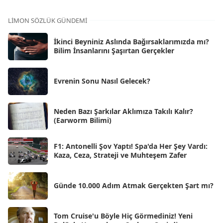
Kas 2025
[62]
LIMON SÖZLÜK GÜNDEMI
Eki 2025
[75]
İkinci Beyniniz Aslında Bağırsaklarımızda mı?
Eyl 2025
Bilim İnsanlarını Şaşırtan Gerçekler
[56]
Ağu 2025
[25]
Evrenin Sonu Nasıl Gelecek?
Tem 2025
[45]
Haz 2025
[38]
Neden Bazı Şarkılar Aklımıza Takılı Kalır?
(Earworm Bilimi)
May 2025
[54]
Nis 2025
[56]
F1: Antonelli Şov Yaptı! Spa'da Her Şey Vardı:
Kaza, Ceza, Strateji ve Muhteşem Zafer
Mar 2025
[50]
Şub 2025
[57]
Günde 10.000 Adım Atmak Gerçekten Şart mı?
Oca 2025
[53]
Ara 2024
Tom Cruise'u Böyle Hiç Görmediniz! Yeni
[25]