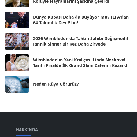
Rolüyle Hayranlarını Şaşkına Çevirdi
Kas 2024
[33]
Dünya Kupası Daha da Büyüyor mu? FIFA'dan
Eki 2024
[46]
64 Takımlık Dev Plan!
Eyl 2024
[33]
2026 Wimbledon'da Tahtın Sahibi Değişmedi!
Ağu 2024
[10]
Jannik Sinner Bir Kez Daha Zirvede
Tem 2024
[21]
Wimbledon'ın Yeni Kraliçesi Linda Noskova!
Haz 2024
[30]
Tarihi Finalde İlk Grand Slam Zaferini Kazandı
May 2024
[90]
Neden Rüya Görürüz?
Nis 2024
[59]
Mar 2024
[52]
Şub 2024
[50]
Oca 2024
[83]
Ara 2023
HAKKINDA
[101]