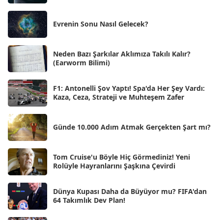
Ağu 2025
[25]
Evrenin Sonu Nasıl Gelecek?
Tem 2025
[45]
Haz 2025
[38]
Neden Bazı Şarkılar Aklımıza Takılı Kalır?
(Earworm Bilimi)
May 2025
[54]
Nis 2025
[56]
F1: Antonelli Şov Yaptı! Spa'da Her Şey Vardı:
Kaza, Ceza, Strateji ve Muhteşem Zafer
Mar 2025
[50]
Şub 2025
[57]
Günde 10.000 Adım Atmak Gerçekten Şart mı?
Oca 2025
[53]
Ara 2024
Tom Cruise'u Böyle Hiç Görmediniz! Yeni
[25]
Rolüyle Hayranlarını Şaşkına Çevirdi
Kas 2024
[33]
Dünya Kupası Daha da Büyüyor mu? FIFA'dan
Eki 2024
[46]
64 Takımlık Dev Plan!
Eyl 2024
[33]