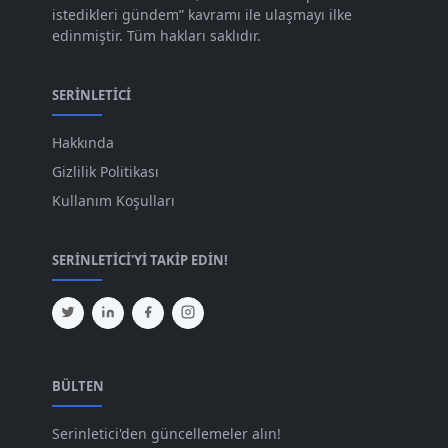
Ağu 2023
[74]
istedikleri gündem” kavramı ile ulaşmayı ilke
edinmiştir. Tüm hakları saklıdır.
Tem 2023
[76]
Haz 2023
[78]
SERINLETICI
May 2023
[66]
Hakkında
Nis 2023
[96]
Gizlilik Politikası
Mar 2023
[79]
Kullanım Koşulları
Şub 2023
[44]
SERINLETICI'YI TAKIP EDIN!
Oca 2023
[87]
Ara 2022
[82]
Kas 2022
[61]
Eki 2022
[64]
BÜLTEN
Eyl 2022
[72]
Serinletici'den güncellemeler alın!