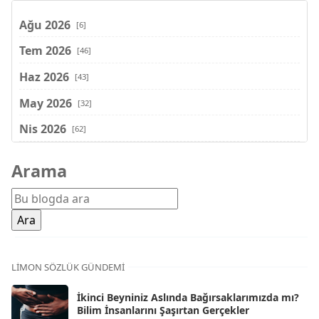
Ağu 2026
[6]
Tem 2026
[46]
Haz 2026
[43]
May 2026
[32]
Nis 2026
[62]
Mar 2026
[81]
Arama
Şub 2026
[71]
Oca 2026
[72]
Ara 2025
[71]
Kas 2025
[62]
LIMON SÖZLÜK GÜNDEMI
Eki 2025
[75]
İkinci Beyniniz Aslında Bağırsaklarımızda mı?
Eyl 2025
Bilim İnsanlarını Şaşırtan Gerçekler
[56]