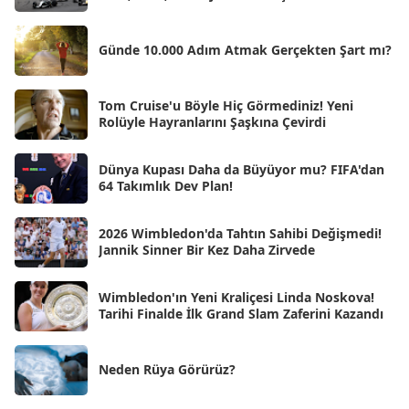
Mar 2025
[50]
Şub 2025
[57]
Günde 10.000 Adım Atmak Gerçekten Şart mı?
Oca 2025
[53]
Ara 2024
Tom Cruise'u Böyle Hiç Görmediniz! Yeni
[25]
Rolüyle Hayranlarını Şaşkına Çevirdi
Kas 2024
[33]
Dünya Kupası Daha da Büyüyor mu? FIFA'dan
Eki 2024
[46]
64 Takımlık Dev Plan!
Eyl 2024
[33]
2026 Wimbledon'da Tahtın Sahibi Değişmedi!
Ağu 2024
[10]
Jannik Sinner Bir Kez Daha Zirvede
Tem 2024
[21]
Wimbledon'ın Yeni Kraliçesi Linda Noskova!
Haz 2024
[30]
Tarihi Finalde İlk Grand Slam Zaferini Kazandı
May 2024
[90]
Neden Rüya Görürüz?
Nis 2024
[59]
Mar 2024
[52]