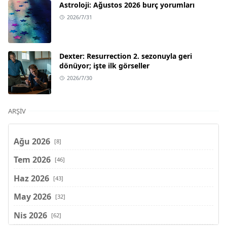
Astroloji: Ağustos 2026 burç yorumları
2026/7/31
Dexter: Resurrection 2. sezonuyla geri
dönüyor; işte ilk görseller
2026/7/30
ARŞIV
Ağu 2026
[8]
Tem 2026
[46]
Haz 2026
[43]
May 2026
[32]
Nis 2026
[62]