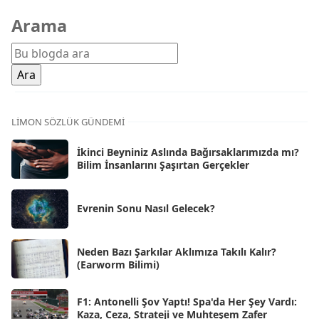
Mar 2026
[81]
Arama
Şub 2026
[71]
Oca 2026
[72]
Ara 2025
[71]
Kas 2025
[62]
LIMON SÖZLÜK GÜNDEMI
Eki 2025
[75]
İkinci Beyniniz Aslında Bağırsaklarımızda mı?
Eyl 2025
Bilim İnsanlarını Şaşırtan Gerçekler
[56]
Ağu 2025
[25]
Evrenin Sonu Nasıl Gelecek?
Tem 2025
[45]
Haz 2025
[38]
Neden Bazı Şarkılar Aklımıza Takılı Kalır?
(Earworm Bilimi)
May 2025
[54]
Nis 2025
[56]
F1: Antonelli Şov Yaptı! Spa'da Her Şey Vardı:
Kaza, Ceza, Strateji ve Muhteşem Zafer