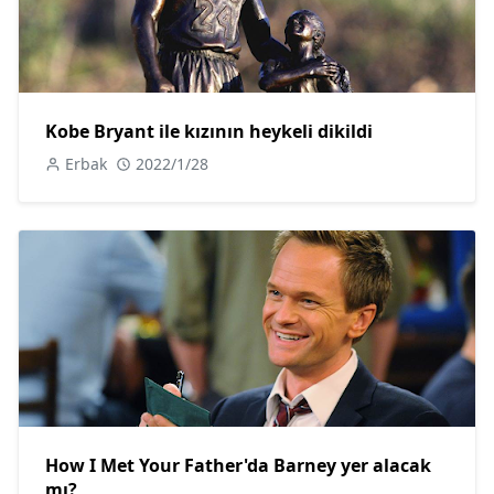
Kobe Bryant ile kızının heykeli dikildi
Erbak
2022/1/28
How I Met Your Father'da Barney yer alacak
mı?