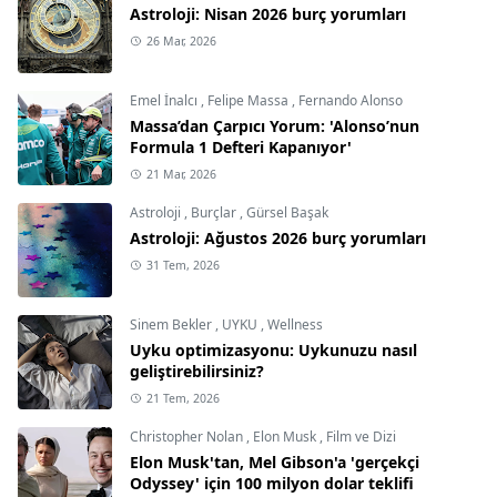
Astroloji: Nisan 2026 burç yorumları
26 Mar, 2026
Emel İnalcı
,
Felipe Massa
,
Fernando Alonso
Massa’dan Çarpıcı Yorum: 'Alonso’nun
Formula 1 Defteri Kapanıyor'
21 Mar, 2026
Astroloji
,
Burçlar
,
Gürsel Başak
Astroloji: Ağustos 2026 burç yorumları
31 Tem, 2026
Sinem Bekler
,
UYKU
,
Wellness
Uyku optimizasyonu: Uykunuzu nasıl
geliştirebilirsiniz?
21 Tem, 2026
Christopher Nolan
,
Elon Musk
,
Film ve Dizi
Elon Musk'tan, Mel Gibson'a 'gerçekçi
Odyssey' için 100 milyon dolar teklifi