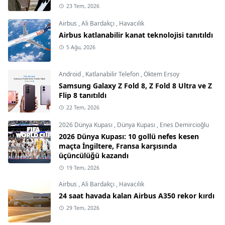
23 Tem, 2026
Airbus
,
Ali Bardakçı
,
Havacılık
Airbus katlanabilir kanat teknolojisi tanıtıldı
5 Ağu, 2026
Android
,
Katlanabilir Telefon
,
Öktem Ersoy
Samsung Galaxy Z Fold 8, Z Fold 8 Ultra ve Z
Flip 8 tanıtıldı
22 Tem, 2026
2026 Dünya Kupası
,
Dünya Kupası
,
Enes Demircioğlu
2026 Dünya Kupası: 10 gollü nefes kesen
maçta İngiltere, Fransa karşısında
üçüncülüğü kazandı
19 Tem, 2026
Airbus
,
Ali Bardakçı
,
Havacılık
24 saat havada kalan Airbus A350 rekor kırdı
29 Tem, 2026