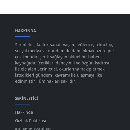
Şub 2024
[50]
Oca 2024
[83]
Ara 2023
HAKKINDA
[101]
Kas 2023
[82]
Serinletici; kültür-sanat, yaşam, eğlence, teknoloji,
sosyal medya ve gündem de dahil olmak üzere pek
Eki 2023
[73]
çok konuda içerik sağlayan aktüel bir haber
Eyl 2023
kaynağıdır. İçerikleri deneyimli ve özgün kadrosu
[73]
ile ele alan Serinletici, okurlarına “takip etmek
Ağu 2023
[74]
istedikleri gündem” kavramı ile ulaşmayı ilke
edinmiştir. Tüm hakları saklıdır.
Tem 2023
[76]
Haz 2023
[78]
SERINLETICI
May 2023
[66]
Hakkında
Nis 2023
[96]
Gizlilik Politikası
Mar 2023
[79]
Kullanım Koşulları