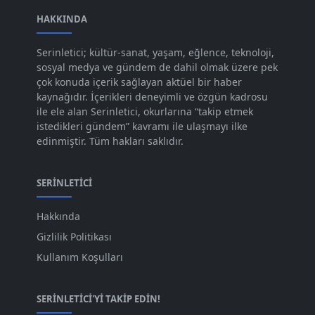
Ara 2023
HAKKINDA
[101]
Kas 2023
[82]
Serinletici; kültür-sanat, yaşam, eğlence, teknoloji,
sosyal medya ve gündem de dahil olmak üzere pek
Eki 2023
[73]
çok konuda içerik sağlayan aktüel bir haber
Eyl 2023
kaynağıdır. İçerikleri deneyimli ve özgün kadrosu
[73]
ile ele alan Serinletici, okurlarına “takip etmek
Ağu 2023
[74]
istedikleri gündem” kavramı ile ulaşmayı ilke
edinmiştir. Tüm hakları saklıdır.
Tem 2023
[76]
Haz 2023
[78]
SERINLETICI
May 2023
[66]
Hakkında
Nis 2023
[96]
Gizlilik Politikası
Mar 2023
[79]
Kullanım Koşulları
Şub 2023
[44]
SERINLETICI'YI TAKIP EDIN!
Oca 2023
[87]