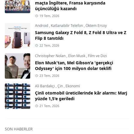
maçta İngiltere, Fransa karşısında
üçüncülüğü kazandı
19 Tem, 2026
Android
,
Katlanabilir Telefon
,
Öktem Ersoy
Samsung Galaxy Z Fold 8, Z Fold 8 Ultra ve Z
Flip 8 tanıtıldı
22 Tem, 2026
Christopher Nolan
,
Elon Musk
,
Film ve Dizi
Elon Musk'tan, Mel Gibson'a 'gerçekçi
Odyssey' için 100 milyon dolar teklifi
23 Tem, 2026
Ali Bardakçı
,
Çin
,
Ekonomi
Çinli otomobil üreticilerinde kâr alarmı: Marj
yüzde 1,5'e geriledi
21 Tem, 2026
SON HABERLER