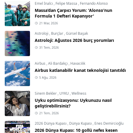
Emel İnalcı
,
Felipe Massa
,
Fernando Alonso
Massa’dan Çarpıcı Yorum: 'Alonso’nun
Formula 1 Defteri Kapanıyor'
21 Mar, 2026
Astroloji
,
Burçlar
,
Gürsel Başak
Astroloji: Ağustos 2026 burç yorumları
31 Tem, 2026
Airbus
,
Ali Bardakçı
,
Havacılık
Airbus katlanabilir kanat teknolojisi tanıtıldı
5 Ağu, 2026
Sinem Bekler
,
UYKU
,
Wellness
Uyku optimizasyonu: Uykunuzu nasıl
geliştirebilirsiniz?
21 Tem, 2026
2026 Dünya Kupası
,
Dünya Kupası
,
Enes Demircioğlu
2026 Dünya Kupası: 10 gollü nefes kesen