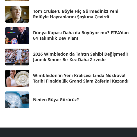
Ara 2024
Tom Cruise'u Böyle Hiç Görmediniz! Yeni
[25]
Rolüyle Hayranlarını Şaşkına Çevirdi
Kas 2024
[33]
Dünya Kupası Daha da Büyüyor mu? FIFA'dan
Eki 2024
[46]
64 Takımlık Dev Plan!
Eyl 2024
[33]
2026 Wimbledon'da Tahtın Sahibi Değişmedi!
Ağu 2024
[10]
Jannik Sinner Bir Kez Daha Zirvede
Tem 2024
[21]
Wimbledon'ın Yeni Kraliçesi Linda Noskova!
Haz 2024
[30]
Tarihi Finalde İlk Grand Slam Zaferini Kazandı
May 2024
[90]
Neden Rüya Görürüz?
Nis 2024
[59]
Mar 2024
[52]
Şub 2024
[50]
Oca 2024
[83]