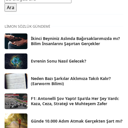
Oca 2026
[72]
Ara 2025
[71]
Kas 2025
[62]
LIMON SÖZLÜK GÜNDEMI
Eki 2025
[75]
İkinci Beyniniz Aslında Bağırsaklarımızda mı?
Eyl 2025
Bilim İnsanlarını Şaşırtan Gerçekler
[56]
Ağu 2025
[25]
Evrenin Sonu Nasıl Gelecek?
Tem 2025
[45]
Haz 2025
[38]
Neden Bazı Şarkılar Aklımıza Takılı Kalır?
(Earworm Bilimi)
May 2025
[54]
Nis 2025
[56]
F1: Antonelli Şov Yaptı! Spa'da Her Şey Vardı:
Kaza, Ceza, Strateji ve Muhteşem Zafer
Mar 2025
[50]
Şub 2025
[57]
Günde 10.000 Adım Atmak Gerçekten Şart mı?
Oca 2025
[53]