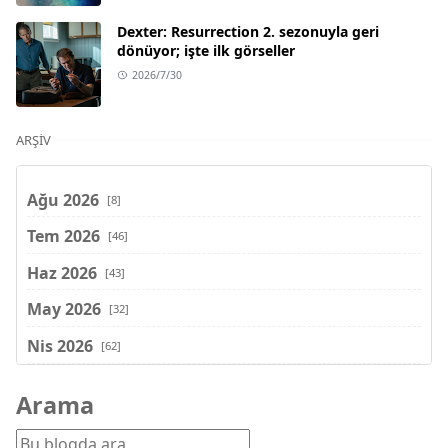
Dexter: Resurrection 2. sezonuyla geri
dönüyor; işte ilk görseller
2026/7/30
ARŞIV
Ağu 2026
[8]
Tem 2026
[46]
Haz 2026
[43]
May 2026
[32]
Nis 2026
[62]
Mar 2026
[81]
Arama
Şub 2026
[71]