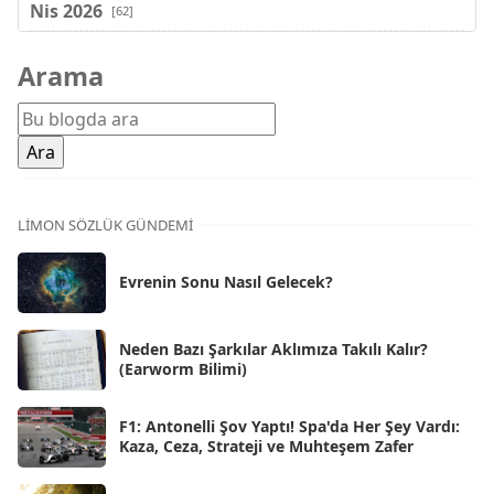
Nis 2026
[62]
Mar 2026
[81]
Arama
Şub 2026
[71]
Oca 2026
[72]
Ara 2025
[71]
Kas 2025
[62]
LIMON SÖZLÜK GÜNDEMI
Eki 2025
[75]
Evrenin Sonu Nasıl Gelecek?
Eyl 2025
[56]
Ağu 2025
[25]
Neden Bazı Şarkılar Aklımıza Takılı Kalır?
(Earworm Bilimi)
Tem 2025
[45]
Haz 2025
[38]
F1: Antonelli Şov Yaptı! Spa'da Her Şey Vardı:
Kaza, Ceza, Strateji ve Muhteşem Zafer
May 2025
[54]