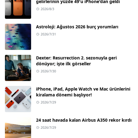
gelirlerinin yüzde 49'u iPhone'dan geldi
2026/8/3
Astroloji: Ağustos 2026 burç yorumları
2026/7/31
Dexter: Resurrection 2. sezonuyla geri
dönüyor; işte ilk görseller
2026/7/30
iPhone, iPad, Apple Watch ve Mac ürünlerini
kiralama dönemi başlıyor!
2026/7/29
24 saat havada kalan Airbus A350 rekor kırdı
2026/7/29