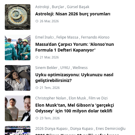
Astroloji
,
Burçlar
,
Gürsel Başak
Astroloji: Nisan 2026 burç yorumları
26 Mar, 2026
Emel İnalcı
,
Felipe Massa
,
Fernando Alonso
Massa’dan Çarpıcı Yorum: 'Alonso’nun
Formula 1 Defteri Kapanıyor'
21 Mar, 2026
Sinem Bekler
,
UYKU
,
Wellness
Uyku optimizasyonu: Uykunuzu nasıl
geliştirebilirsiniz?
21 Tem, 2026
Christopher Nolan
,
Elon Musk
,
Film ve Dizi
Elon Musk'tan, Mel Gibson'a 'gerçekçi
Odyssey' için 100 milyon dolar teklifi
23 Tem, 2026
2026 Dünya Kupası
,
Dünya Kupası
,
Enes Demircioğlu