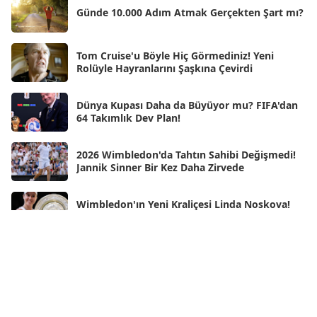
Nis 2025
[56]
Günde 10.000 Adım Atmak Gerçekten Şart mı?
Mar 2025
[50]
Şub 2025
[57]
Tom Cruise'u Böyle Hiç Görmediniz! Yeni
Rolüyle Hayranlarını Şaşkına Çevirdi
Oca 2025
[53]
Ara 2024
Dünya Kupası Daha da Büyüyor mu? FIFA'dan
[25]
64 Takımlık Dev Plan!
Kas 2024
[33]
2026 Wimbledon'da Tahtın Sahibi Değişmedi!
Eki 2024
[46]
Jannik Sinner Bir Kez Daha Zirvede
Eyl 2024
[33]
Wimbledon'ın Yeni Kraliçesi Linda Noskova!
Ağu 2024
[10]
Tarihi Finalde İlk Grand Slam Zaferini Kazandı
Tem 2024
[21]
Haz 2024
Neden Rüya Görürüz?
[30]
May 2024
[90]
iPhone Air 2 Geliyor! Apple Bu Kez En Büyük
Nis 2024
[59]
Eleştiriyi Çözmüş Olabilir