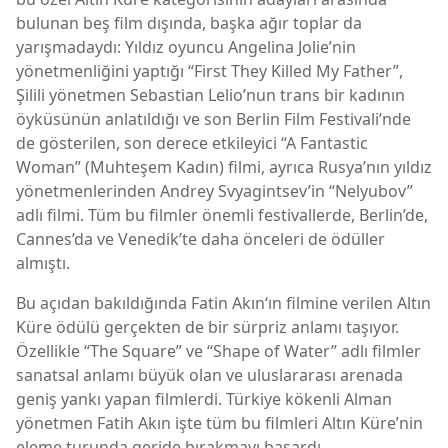
bulunan beş film dışında, başka ağır toplar da
yarışmadaydı: Yıldız oyuncu Angelina Jolie’nin
yönetmenliğini yaptığı “First They Killed My Father”,
Şilili yönetmen Sebastian Lelio’nun trans bir kadının
öyküsünün anlatıldığı ve son Berlin Film Festivali’nde
de gösterilen, son derece etkileyici “A Fantastic
Woman” (Muhteşem Kadın) filmi, ayrıca Rusya’nın yıldız
yönetmenlerinden Andrey Svyagintsev’in “Nelyubov”
adlı filmi. Tüm bu filmler önemli festivallerde, Berlin’de,
Cannes’da ve Venedik’te daha önceleri de ödüller
almıştı.
Bu açıdan bakıldığında Fatin Akın‘ın filmine verilen Altın
Küre ödülü gerçekten de bir sürpriz anlamı taşıyor.
Özellikle “The Square” ve “Shape of Water” adlı filmler
sanatsal anlamı büyük olan ve uluslararası arenada
geniş yankı yapan filmlerdi. Türkiye kökenli Alman
yönetmen Fatih Akın işte tüm bu filmleri Altın Küre’nin
eleme turunda geride bırakmayı başardı.