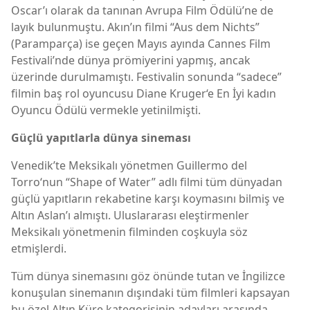
Oscar’ı olarak da tanınan Avrupa Film Ödülü’ne de
layık bulunmuştu. Akın’ın filmi “Aus dem Nichts”
(Paramparça) ise geçen Mayıs ayında Cannes Film
Festivali’nde dünya prömiyerini yapmış, ancak
üzerinde durulmamıştı. Festivalin sonunda “sadece”
filmin baş rol oyuncusu Diane Kruger‘e En İyi kadın
Oyuncu Ödülü vermekle yetinilmişti.
Güçlü yapıtlarla dünya sineması
Venedik’te Meksikalı yönetmen Guillermo del
Torro‘nun “Shape of Water” adlı filmi tüm dünyadan
güçlü yapıtların rekabetine karşı koymasını bilmiş ve
Altın Aslan’ı almıştı. Uluslararası eleştirmenler
Meksikalı yönetmenin filminden coşkuyla söz
etmişlerdi.
Tüm dünya sinemasını göz önünde tutan ve İngilizce
konuşulan sinemanın dışındaki tüm filmleri kapsayan
bu özel Altın Küre kategorisinin adayları arasında