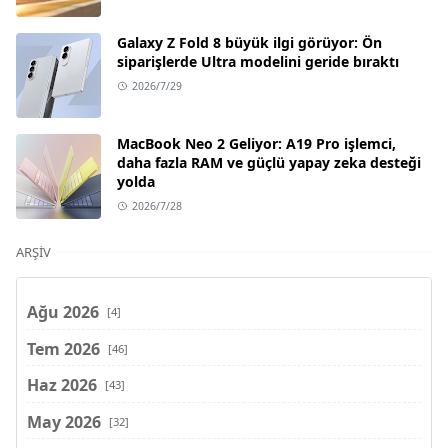
Galaxy Z Fold 8 büyük ilgi görüyor: Ön
siparişlerde Ultra modelini geride bıraktı
2026/7/29
MacBook Neo 2 Geliyor: A19 Pro işlemci,
daha fazla RAM ve güçlü yapay zeka desteği
yolda
2026/7/28
ARŞIV
Ağu 2026
[4]
Tem 2026
[46]
Haz 2026
[43]
May 2026
[32]