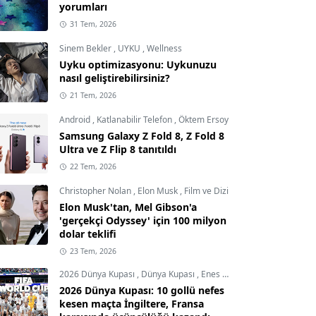
yorumları
31 Tem, 2026
Sinem Bekler
,
UYKU
,
Wellness
Uyku optimizasyonu: Uykunuzu
nasıl geliştirebilirsiniz?
21 Tem, 2026
Android
,
Katlanabilir Telefon
,
Öktem Ersoy
Samsung Galaxy Z Fold 8, Z Fold 8
Ultra ve Z Flip 8 tanıtıldı
22 Tem, 2026
Christopher Nolan
,
Elon Musk
,
Film ve Dizi
Elon Musk'tan, Mel Gibson'a
'gerçekçi Odyssey' için 100 milyon
dolar teklifi
23 Tem, 2026
2026 Dünya Kupası
,
Dünya Kupası
,
Enes Demircioğlu
2026 Dünya Kupası: 10 gollü nefes
kesen maçta İngiltere, Fransa