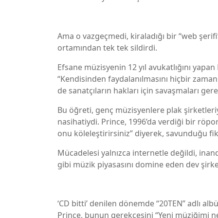
Ama o vazgeçmedi, kiraladığı bir “web şerifi”
ortamından tek tek sildirdi.
Efsane müzisyenin 12 yıl avukatlığını yapan
“Kendisinden faydalanılmasını hiçbir zama
de sanatçıların hakları için savaşmaları gere
Bu öğreti, genç müzisyenlere plak şirketleri
nasihatiydi. Prince, 1996’da verdiği bir röpo
onu köleleştirirsiniz” diyerek, savunduğu fikr
Mücadelesi yalnızca internetle değildi, in
gibi müzik piyasasını domine eden dev şirke
‘CD bitti’ denilen dönemde “20TEN” adlı al
Prince, bunun gerekçesini “Yeni müziğimi n