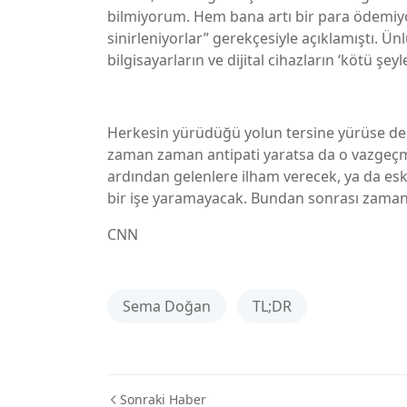
bilmiyorum. Hem bana artı bir para ödemiy
sinirleniyorlar” gerekçesiyle açıklamıştı. Ün
bilgisayarların ve dijital cihazların ‘kötü ş
Herkesin yürüdüğü yolun tersine yürüse de,
zaman zaman antipati yaratsa da o vazgeçm
ardından gelenlere ilham verecek, ya da esk
bir işe yaramayacak. Bundan sonrası zama
CNN
Sema Doğan
TL;DR
Sonraki Haber