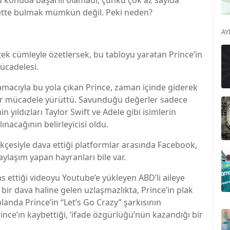
u konuda başarılı olamadı, çünkü çok az sayıda
ernette bulmak mümkün değil. Peki neden?
AY
 tek cümleyle özetlersek, bu tabloyu yaratan Prince’in
mücadelesi.
amacıyla bu yola çıkan Prince, zaman içinde giderek
bir mücadele yürüttü. Savunduğu değerler sadece
ıldızları Taylor Swift ve Adele gibi isimlerin
ınacağının belirleyicisi oldu.
erekçesiyle dava ettiği platformlar arasında Facebook,
aylaşım yapan hayranları bile var.
s ettiği videoyu Youtube’e yükleyen ABD’li aileye
bir dava haline gelen uzlaşmazlıkta, Prince’in plak
planda Prince’in “Let’s Go Crazy” şarkısının
ince’ın kaybettiği, ‘ifade özgürlüğü’nün kazandığı bir