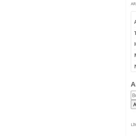
AR
A
LI