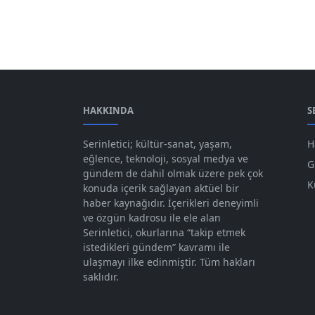
HAKKINDA
S
Serinletici; kültür-sanat, yaşam,
H
eğlence, teknoloji, sosyal medya ve
G
gündem de dahil olmak üzere pek çok
K
konuda içerik sağlayan aktüel bir
haber kaynağıdır. İçerikleri deneyimli
ve özgün kadrosu ile ele alan
Serinletici, okurlarına “takip etmek
istedikleri gündem” kavramı ile
ulaşmayı ilke edinmiştir. Tüm hakları
saklıdır.