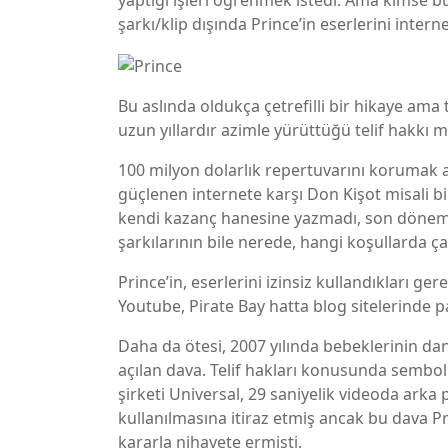
yaptığı işleri öğrenmek istedi. Ama kimse b
şarkı/klip dışında Prince’in eserlerini int
Bu aslında oldukça çetrefilli bir hikaye ama
uzun yıllardır azimle yürüttüğü telif hakkı 
100 milyon dolarlık repertuvarını korumak 
güçlenen internete karşı Don Kişot misali 
kendi kazanç hanesine yazmadı, son dönemin y
şarkılarının bile nerede, hangi koşullarda çal
Prince’in, eserlerini izinsiz kullandıkları g
Youtube, Pirate Bay hatta blog sitelerinde p
Daha da ötesi, 2007 yılında bebeklerinin dan
açılan dava. Telif hakları konusunda sembol 
şirketi Universal, 29 saniyelik videoda arka 
kullanılmasına itiraz etmiş ancak bu dava Pr
kararla nihayete ermişti.