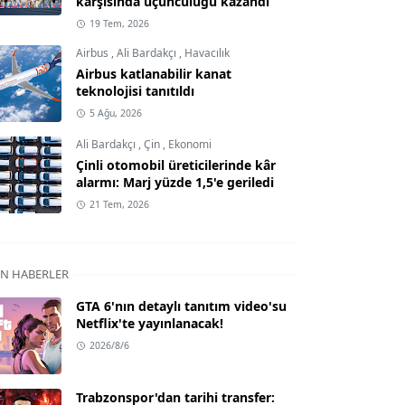
karşısında üçüncülüğü kazandı
19 Tem, 2026
Airbus
,
Ali Bardakçı
,
Havacılık
Airbus katlanabilir kanat
teknolojisi tanıtıldı
5 Ağu, 2026
Ali Bardakçı
,
Çin
,
Ekonomi
Çinli otomobil üreticilerinde kâr
alarmı: Marj yüzde 1,5'e geriledi
21 Tem, 2026
N HABERLER
GTA 6'nın detaylı tanıtım video'su
Netflix'te yayınlanacak!
2026/8/6
Trabzonspor'dan tarihi transfer: