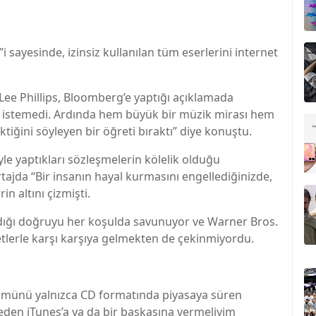
i sayesinde, izinsiz kullanılan tüm eserlerini internet
 Lee Phillips, Bloomberg’e yaptığı açıklamada
n istemedi. Ardında hem büyük bir müzik mirası hem
ktiğini söyleyen bir öğreti bıraktı” diye konuştu.
yle yaptıkları sözleşmelerin kölelik olduğu
rtajda “Bir insanın hayal kurmasını engellediğinizde,
in altını çizmişti.
andığı doğruyu her koşulda savunuyor ve Warner Bros.
tlerle karşı karşıya gelmekten de çekinmiyordu.
bümünü yalnızca CD formatında piyasaya süren
eden iTunes’a ya da bir başkasına vermeliyim