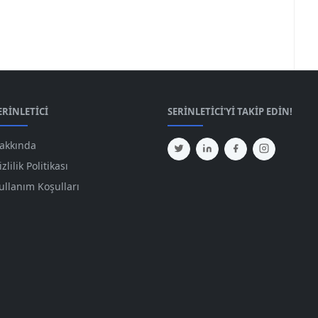
ERINLETICI
SERINLETICI'YI TAKIP EDIN!
akkında
izlilik Politikası
ullanım Koşulları