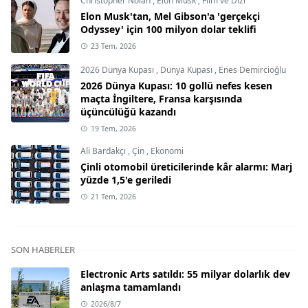
Christopher Nolan
,
Elon Musk
,
Film ve Dizi
Elon Musk'tan, Mel Gibson'a 'gerçekçi
Odyssey' için 100 milyon dolar teklifi
23 Tem, 2026
2026 Dünya Kupası
,
Dünya Kupası
,
Enes Demircioğlu
2026 Dünya Kupası: 10 gollü nefes kesen
maçta İngiltere, Fransa karşısında
üçüncülüğü kazandı
19 Tem, 2026
Ali Bardakçı
,
Çin
,
Ekonomi
Çinli otomobil üreticilerinde kâr alarmı: Marj
yüzde 1,5'e geriledi
21 Tem, 2026
SON HABERLER
Electronic Arts satıldı: 55 milyar dolarlık dev
anlaşma tamamlandı
2026/8/7