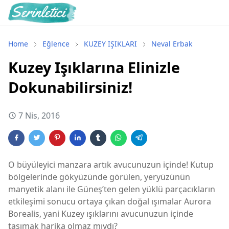
Home
Eğlence
KUZEY IŞIKLARI
Neval Erbak
Kuzey Işıklarına Elinizle
Dokunabilirsiniz!
7 Nis, 2016
O büyüleyici manzara artık avucunuzun içinde! Kutup
bölgelerinde gökyüzünde görülen, yeryüzünün
manyetik alanı ile Güneş’ten gelen yüklü parçacıkların
etkileşimi sonucu ortaya çıkan doğal ışımalar Aurora
Borealis, yani Kuzey ışıklarını avucunuzun içinde
taşımak harika olmaz mıydı?