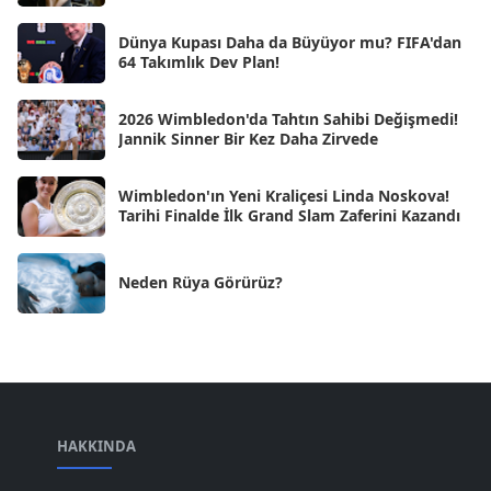
Kas 2024
[33]
Dünya Kupası Daha da Büyüyor mu? FIFA'dan
Eki 2024
[46]
64 Takımlık Dev Plan!
Eyl 2024
[33]
2026 Wimbledon'da Tahtın Sahibi Değişmedi!
Ağu 2024
[10]
Jannik Sinner Bir Kez Daha Zirvede
Tem 2024
[21]
Wimbledon'ın Yeni Kraliçesi Linda Noskova!
Haz 2024
[30]
Tarihi Finalde İlk Grand Slam Zaferini Kazandı
May 2024
[90]
Neden Rüya Görürüz?
Nis 2024
[59]
Mar 2024
[52]
Şub 2024
[50]
Oca 2024
[83]
Ara 2023
HAKKINDA
[101]
Kas 2023
[82]