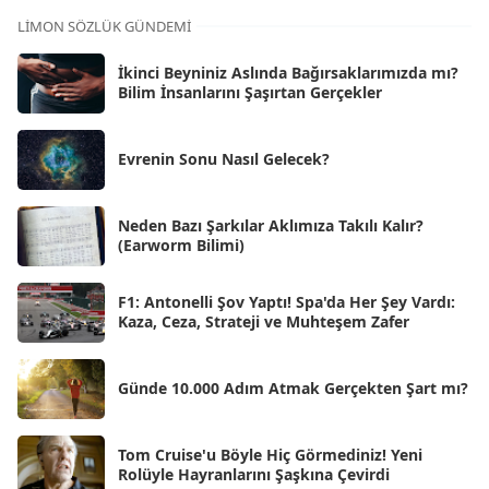
Kas 2025
[62]
LIMON SÖZLÜK GÜNDEMI
Eki 2025
[75]
İkinci Beyniniz Aslında Bağırsaklarımızda mı?
Eyl 2025
Bilim İnsanlarını Şaşırtan Gerçekler
[56]
Ağu 2025
[25]
Evrenin Sonu Nasıl Gelecek?
Tem 2025
[45]
Haz 2025
[38]
Neden Bazı Şarkılar Aklımıza Takılı Kalır?
(Earworm Bilimi)
May 2025
[54]
Nis 2025
[56]
F1: Antonelli Şov Yaptı! Spa'da Her Şey Vardı:
Kaza, Ceza, Strateji ve Muhteşem Zafer
Mar 2025
[50]
Şub 2025
[57]
Günde 10.000 Adım Atmak Gerçekten Şart mı?
Oca 2025
[53]
Ara 2024
Tom Cruise'u Böyle Hiç Görmediniz! Yeni
[25]
Rolüyle Hayranlarını Şaşkına Çevirdi