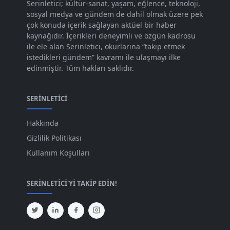
Serinletici; kültür-sanat, yaşam, eğlence, teknoloji,
sosyal medya ve gündem de dahil olmak üzere pek
Eki 2023
[73]
çok konuda içerik sağlayan aktüel bir haber
Eyl 2023
kaynağıdır. İçerikleri deneyimli ve özgün kadrosu
[73]
ile ele alan Serinletici, okurlarına “takip etmek
Ağu 2023
[74]
istedikleri gündem” kavramı ile ulaşmayı ilke
edinmiştir. Tüm hakları saklıdır.
Tem 2023
[76]
Haz 2023
[78]
SERINLETICI
May 2023
[66]
Hakkında
Nis 2023
[96]
Gizlilik Politikası
Mar 2023
[79]
Kullanım Koşulları
Şub 2023
[44]
SERINLETICI'YI TAKIP EDIN!
Oca 2023
[87]
Ara 2022
[82]
Kas 2022
[61]