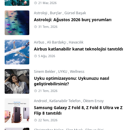
21 Mar, 2026
Astroloji
,
Burçlar
,
Gürsel Başak
Astroloji: Ağustos 2026 burç yorumları
31 Tem, 2026
Airbus
,
Ali Bardakçı
,
Havacılık
Airbus katlanabilir kanat teknolojisi tanıtıldı
5 Ağu, 2026
Sinem Bekler
,
UYKU
,
Wellness
Uyku optimizasyonu: Uykunuzu nasıl
geliştirebilirsiniz?
21 Tem, 2026
Android
,
Katlanabilir Telefon
,
Öktem Ersoy
Samsung Galaxy Z Fold 8, Z Fold 8 Ultra ve Z
Flip 8 tanıtıldı
22 Tem, 2026