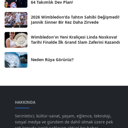
64 Takımlık Dev Plan!
Eyl 2024
[33]
2026 Wimbledon'da Tahtın Sahibi Değişmedi!
Ağu 2024
[10]
Jannik Sinner Bir Kez Daha Zirvede
Tem 2024
[21]
Wimbledon'ın Yeni Kraliçesi Linda Noskova!
Haz 2024
[30]
Tarihi Finalde İlk Grand Slam Zaferini Kazandı
May 2024
[90]
Neden Rüya Görürüz?
Nis 2024
[59]
Mar 2024
[52]
Şub 2024
[50]
Oca 2024
[83]
Ara 2023
HAKKINDA
[101]
Kas 2023
[82]
Serinletici; kültür-sanat, yaşam, eğlence, teknoloji,
sosyal medya ve gündem de dahil olmak üzere pek
Eki 2023
[73]
çok konuda içerik sağlayan aktüel bir haber