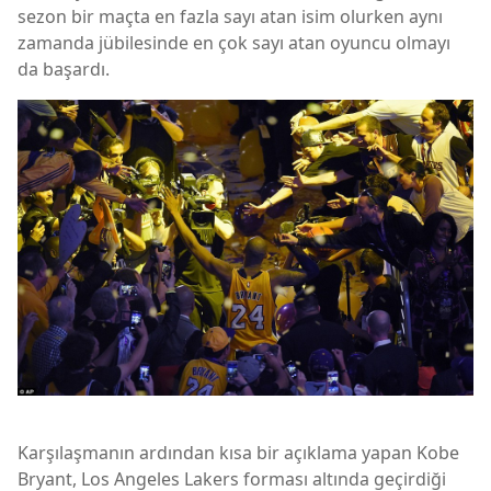
sezon bir maçta en fazla sayı atan isim olurken aynı
zamanda jübilesinde en çok sayı atan oyuncu olmayı
da başardı.
Karşılaşmanın ardından kısa bir açıklama yapan Kobe
Bryant, Los Angeles Lakers forması altında geçirdiği