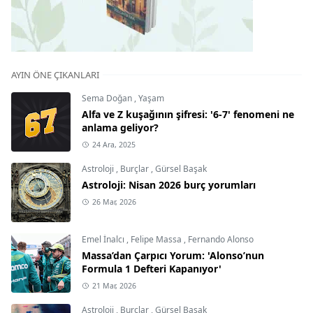
AYIN ÖNE ÇIKANLARI
Sema Doğan
,
Yaşam
Alfa ve Z kuşağının şifresi: '6-7' fenomeni ne
anlama geliyor?
24 Ara, 2025
Astroloji
,
Burçlar
,
Gürsel Başak
Astroloji: Nisan 2026 burç yorumları
26 Mar, 2026
Emel İnalcı
,
Felipe Massa
,
Fernando Alonso
Massa’dan Çarpıcı Yorum: 'Alonso’nun
Formula 1 Defteri Kapanıyor'
21 Mar, 2026
Astroloji
,
Burçlar
,
Gürsel Başak