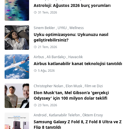
Astroloji: Ağustos 2026 burç yorumları
31 Tem, 2026
Sinem Bekler
,
UYKU
,
Wellness
Uyku optimizasyonu: Uykunuzu nasıl
geliştirebilirsiniz?
21 Tem, 2026
Airbus
,
Ali Bardakçı
,
Havacılık
Airbus katlanabilir kanat teknolojisi tanıtıldı
5 Ağu, 2026
Christopher Nolan
,
Elon Musk
,
Film ve Dizi
Elon Musk'tan, Mel Gibson'a 'gerçekçi
Odyssey' için 100 milyon dolar teklifi
23 Tem, 2026
Android
,
Katlanabilir Telefon
,
Öktem Ersoy
Samsung Galaxy Z Fold 8, Z Fold 8 Ultra ve Z
Flip 8 tanıtıldı