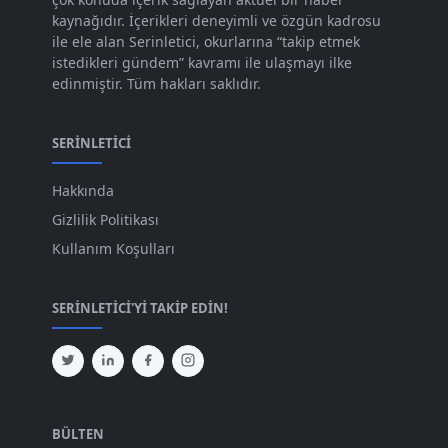
Eyl 2023
kaynağıdır. İçerikleri deneyimli ve özgün kadrosu
[73]
ile ele alan Serinletici, okurlarına “takip etmek
Ağu 2023
[74]
istedikleri gündem” kavramı ile ulaşmayı ilke
edinmiştir. Tüm hakları saklıdır.
Tem 2023
[76]
Haz 2023
[78]
SERINLETICI
May 2023
[66]
Hakkında
Nis 2023
[96]
Gizlilik Politikası
Mar 2023
[79]
Kullanım Koşulları
Şub 2023
[44]
SERINLETICI'YI TAKIP EDIN!
Oca 2023
[87]
Ara 2022
[82]
Kas 2022
[61]
Eki 2022
[64]
BÜLTEN