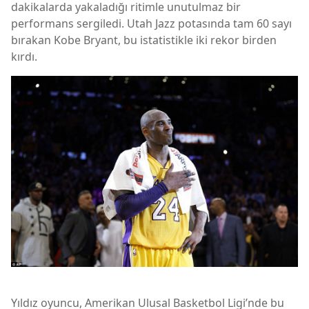
dakikalarda yakaladığı ritimle unutulmaz bir
performans sergiledi. Utah Jazz potasında tam 60 sayı
bırakan Kobe Bryant, bu istatistikle iki rekor birden
kırdı.
Yıldız oyuncu, Amerikan Ulusal Basketbol Ligi’nde bu