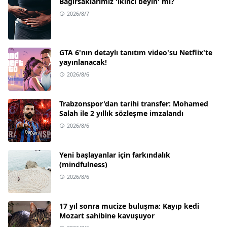
Bağırsaklarımız 'ikinci beyin' mi?
2026/8/7
GTA 6'nın detaylı tanıtım video'su Netflix'te
yayınlanacak!
2026/8/6
Trabzonspor'dan tarihi transfer: Mohamed
Salah ile 2 yıllık sözleşme imzalandı
2026/8/6
Yeni başlayanlar için farkındalık
(mindfulness)
2026/8/6
17 yıl sonra mucize buluşma: Kayıp kedi
Mozart sahibine kavuşuyor