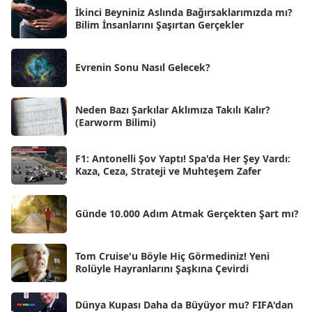
Eki 2025
[75]
İkinci Beyniniz Aslında Bağırsaklarımızda mı?
Eyl 2025
Bilim İnsanlarını Şaşırtan Gerçekler
[56]
Ağu 2025
[25]
Evrenin Sonu Nasıl Gelecek?
Tem 2025
[45]
Haz 2025
[38]
Neden Bazı Şarkılar Aklımıza Takılı Kalır?
(Earworm Bilimi)
May 2025
[54]
Nis 2025
[56]
F1: Antonelli Şov Yaptı! Spa'da Her Şey Vardı:
Kaza, Ceza, Strateji ve Muhteşem Zafer
Mar 2025
[50]
Şub 2025
[57]
Günde 10.000 Adım Atmak Gerçekten Şart mı?
Oca 2025
[53]
Ara 2024
Tom Cruise'u Böyle Hiç Görmediniz! Yeni
[25]
Rolüyle Hayranlarını Şaşkına Çevirdi
Kas 2024
[33]
Dünya Kupası Daha da Büyüyor mu? FIFA'dan
Eki 2024
[46]