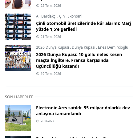
22 Tem, 2026
Ali Bardakçı
,
Çin
,
Ekonomi
Çinli otomobil üreticilerinde kâr alarmı: Marj
yüzde 1,5'e geriledi
21 Tem, 2026
2026 Dünya Kupası
,
Dünya Kupası
,
Enes Demircioğlu
2026 Dünya Kupası: 10 gollü nefes kesen
maçta İngiltere, Fransa karşısında
üçüncülüğü kazandı
19 Tem, 2026
SON HABERLER
Electronic Arts satıldı: 55 milyar dolarlık dev
anlaşma tamamlandı
2026/8/7