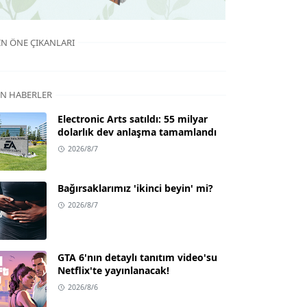
IN ÖNE ÇIKANLARI
N HABERLER
Electronic Arts satıldı: 55 milyar
dolarlık dev anlaşma tamamlandı
2026/8/7
Bağırsaklarımız 'ikinci beyin' mi?
2026/8/7
GTA 6'nın detaylı tanıtım video'su
Netflix'te yayınlanacak!
2026/8/6