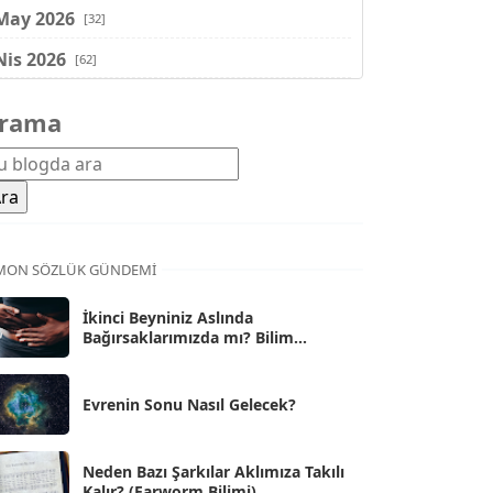
May 2026
[32]
Nis 2026
[62]
Mar 2026
[81]
rama
Şub 2026
[71]
Oca 2026
[72]
Ara 2025
[71]
Kas 2025
[62]
MON SÖZLÜK GÜNDEMI
Eki 2025
[75]
İkinci Beyniniz Aslında
Bağırsaklarımızda mı? Bilim
Eyl 2025
[56]
İnsanlarını Şaşırtan Gerçekler
Ağu 2025
[25]
Evrenin Sonu Nasıl Gelecek?
Tem 2025
[45]
Haz 2025
[38]
Neden Bazı Şarkılar Aklımıza Takılı
Kalır? (Earworm Bilimi)