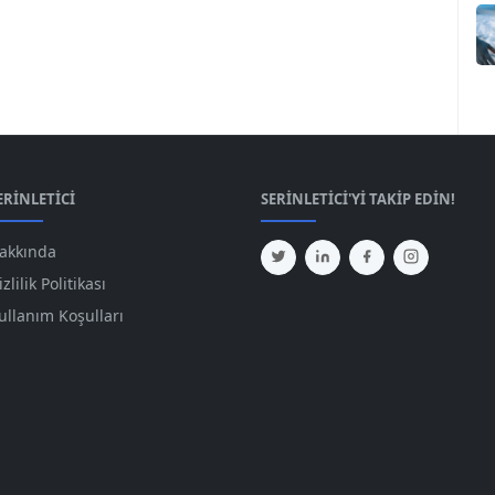
ERINLETICI
SERINLETICI'YI TAKIP EDIN!
akkında
izlilik Politikası
ullanım Koşulları