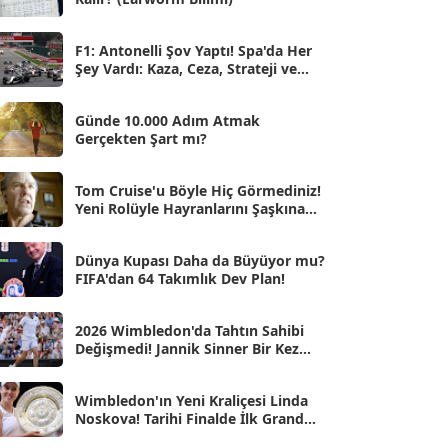
May 2025
[54]
Nis 2025
[56]
F1: Antonelli Şov Yaptı! Spa'da Her
Şey Vardı: Kaza, Ceza, Strateji ve
Mar 2025
[50]
Muhteşem Zafer
Şub 2025
[57]
Günde 10.000 Adım Atmak
Gerçekten Şart mı?
Oca 2025
[53]
Ara 2024
Tom Cruise'u Böyle Hiç Görmediniz!
[25]
Yeni Rolüyle Hayranlarını Şaşkına
Çevirdi
Kas 2024
[33]
Dünya Kupası Daha da Büyüyor mu?
Eki 2024
[46]
FIFA'dan 64 Takımlık Dev Plan!
Eyl 2024
[33]
2026 Wimbledon'da Tahtın Sahibi
Ağu 2024
[10]
Değişmedi! Jannik Sinner Bir Kez
Daha Zirvede
Tem 2024
[21]
Wimbledon'ın Yeni Kraliçesi Linda
Haz 2024
[30]
Noskova! Tarihi Finalde İlk Grand
Slam Zaferini Kazandı
May 2024
[90]