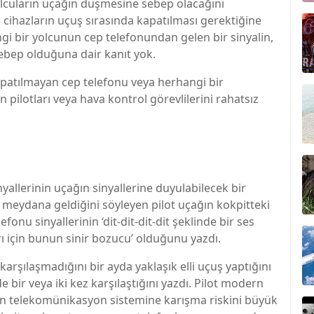
olcuların uçağın düşmesine sebep olacağını
i cihazların uçuş sırasında kapatılması gerektiğine
 bir yolcunun cep telefonundan gelen bir sinyalin,
ebep olduğuna dair kanıt yok.
 kapatılmayan cep telefonu veya herhangi bir
n pilotları veya hava kontrol görevlilerini rahatsız
allerinin uçağın sinyallerine duyulabilecek bir
 meydana geldiğini söyleyen pilot uçağın kokpitteki
nu sinyallerinin ‘dit-dit-dit-dit şeklinde bir ses
rı için bunun sinir bozucu’ olduğunu yazdı.
k karşılaşmadığını bir ayda yaklaşık elli uçuş yaptığını
e bir veya iki kez karşılaştığını yazdı. Pilot modern
ğın telekomünikasyon sistemine karışma riskini büyük