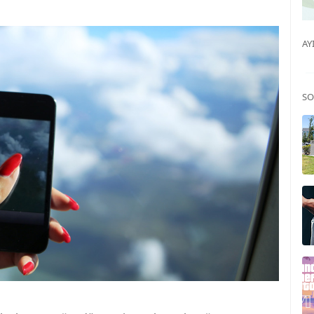
AY
SO