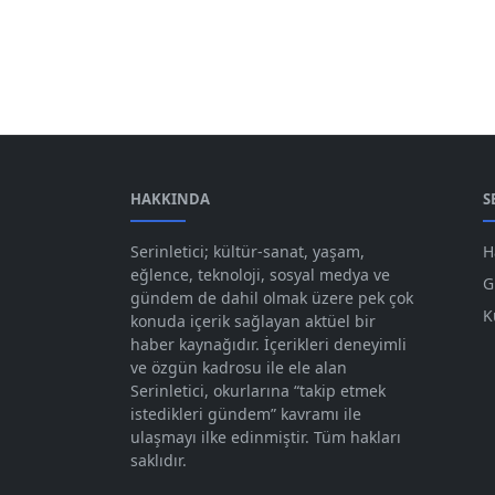
HAKKINDA
S
Serinletici; kültür-sanat, yaşam,
H
eğlence, teknoloji, sosyal medya ve
G
gündem de dahil olmak üzere pek çok
K
konuda içerik sağlayan aktüel bir
haber kaynağıdır. İçerikleri deneyimli
ve özgün kadrosu ile ele alan
Serinletici, okurlarına “takip etmek
istedikleri gündem” kavramı ile
ulaşmayı ilke edinmiştir. Tüm hakları
saklıdır.