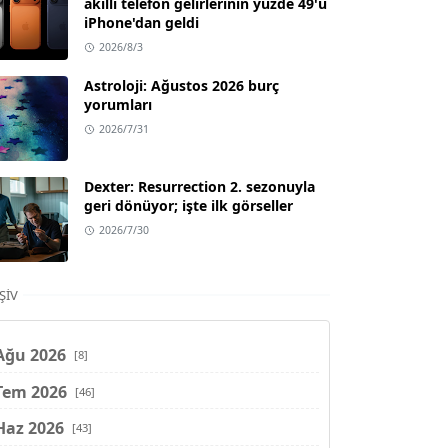
akıllı telefon gelirlerinin yüzde 49'u
iPhone'dan geldi
2026/8/3
Astroloji: Ağustos 2026 burç
yorumları
2026/7/31
Dexter: Resurrection 2. sezonuyla
geri dönüyor; işte ilk görseller
2026/7/30
ŞIV
Ağu 2026
[8]
Tem 2026
[46]
Haz 2026
[43]