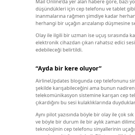
Mail Online’da yer alan habere göre, bazı y
düşündükleri için cep telefonu ve tablet gib
inanmalarına rağmen şimdiye kadar herhangi
herhangi bir uçağın arızalanıp düşmesine s
Olay ile ilgili bir uzman ise uçuş sırasında
elektronik cihazdan çıkan rahatsız edici sesi
edebileceği belirtildi.
“Ayda bir kere oluyor”
AirlineUpdates blogunda cep telefonunu siny
şekilde karışabileceğini ama bunun nadiren
telekomünikasyon sistemine karışan cep telefo
çıkardığını bu sesi kulaklıklarında duydukla
Aynı pilot yazısında böyle bir olay ile çok sı
ve böyle bir durum ile bir aylık zaman dilimd
teknolojinin cep telefonu sinyallerinin uça