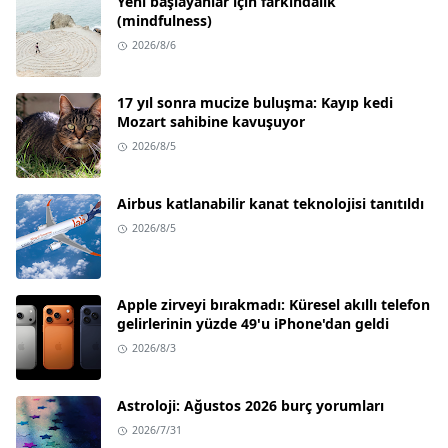
Yeni başlayanlar için farkındalık
(mindfulness)
2026/8/6
17 yıl sonra mucize buluşma: Kayıp kedi
Mozart sahibine kavuşuyor
2026/8/5
Airbus katlanabilir kanat teknolojisi tanıtıldı
2026/8/5
Apple zirveyi bırakmadı: Küresel akıllı telefon
gelirlerinin yüzde 49'u iPhone'dan geldi
2026/8/3
Astroloji: Ağustos 2026 burç yorumları
2026/7/31