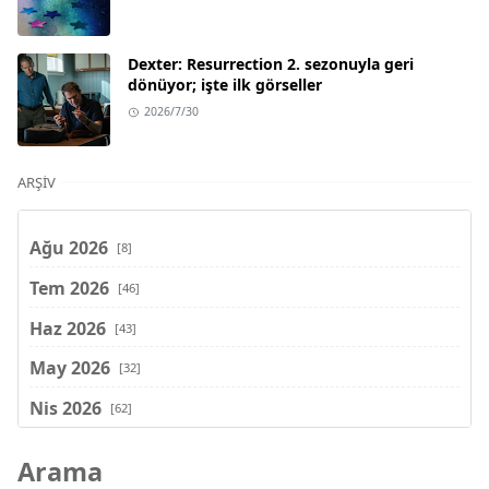
Dexter: Resurrection 2. sezonuyla geri
dönüyor; işte ilk görseller
2026/7/30
ARŞIV
Ağu 2026
[8]
Tem 2026
[46]
Haz 2026
[43]
May 2026
[32]
Nis 2026
[62]
Mar 2026
[81]
Arama
Şub 2026
[71]