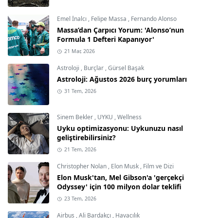
Emel İnalcı
,
Felipe Massa
,
Fernando Alonso
Massa’dan Çarpıcı Yorum: 'Alonso’nun
Formula 1 Defteri Kapanıyor'
21 Mar, 2026
Astroloji
,
Burçlar
,
Gürsel Başak
Astroloji: Ağustos 2026 burç yorumları
31 Tem, 2026
Sinem Bekler
,
UYKU
,
Wellness
Uyku optimizasyonu: Uykunuzu nasıl
geliştirebilirsiniz?
21 Tem, 2026
Christopher Nolan
,
Elon Musk
,
Film ve Dizi
Elon Musk'tan, Mel Gibson'a 'gerçekçi
Odyssey' için 100 milyon dolar teklifi
23 Tem, 2026
Airbus
,
Ali Bardakçı
,
Havacılık