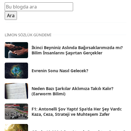
Oca 2026
[72]
Ara 2025
[71]
Kas 2025
[62]
LIMON SÖZLÜK GÜNDEMI
Eki 2025
[75]
İkinci Beyniniz Aslında Bağırsaklarımızda mı?
Eyl 2025
Bilim İnsanlarını Şaşırtan Gerçekler
[56]
Ağu 2025
[25]
Evrenin Sonu Nasıl Gelecek?
Tem 2025
[45]
Haz 2025
[38]
Neden Bazı Şarkılar Aklımıza Takılı Kalır?
(Earworm Bilimi)
May 2025
[54]
Nis 2025
[56]
F1: Antonelli Şov Yaptı! Spa'da Her Şey Vardı:
Kaza, Ceza, Strateji ve Muhteşem Zafer
Mar 2025
[50]
Şub 2025
[57]