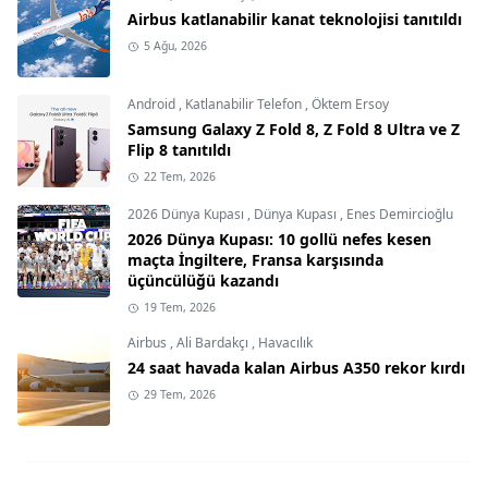
Airbus katlanabilir kanat teknolojisi tanıtıldı
5 Ağu, 2026
Android
,
Katlanabilir Telefon
,
Öktem Ersoy
Samsung Galaxy Z Fold 8, Z Fold 8 Ultra ve Z
Flip 8 tanıtıldı
22 Tem, 2026
2026 Dünya Kupası
,
Dünya Kupası
,
Enes Demircioğlu
2026 Dünya Kupası: 10 gollü nefes kesen
maçta İngiltere, Fransa karşısında
üçüncülüğü kazandı
19 Tem, 2026
Airbus
,
Ali Bardakçı
,
Havacılık
24 saat havada kalan Airbus A350 rekor kırdı
29 Tem, 2026