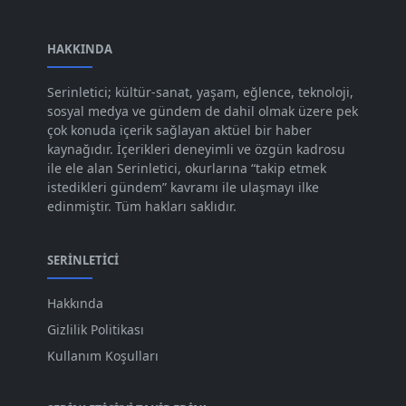
Oca 2024
[83]
Ara 2023
HAKKINDA
[101]
Kas 2023
[82]
Serinletici; kültür-sanat, yaşam, eğlence, teknoloji,
sosyal medya ve gündem de dahil olmak üzere pek
Eki 2023
[73]
çok konuda içerik sağlayan aktüel bir haber
Eyl 2023
kaynağıdır. İçerikleri deneyimli ve özgün kadrosu
[73]
ile ele alan Serinletici, okurlarına “takip etmek
Ağu 2023
[74]
istedikleri gündem” kavramı ile ulaşmayı ilke
edinmiştir. Tüm hakları saklıdır.
Tem 2023
[76]
Haz 2023
[78]
SERINLETICI
May 2023
[66]
Hakkında
Nis 2023
[96]
Gizlilik Politikası
Mar 2023
[79]
Kullanım Koşulları
Şub 2023
[44]