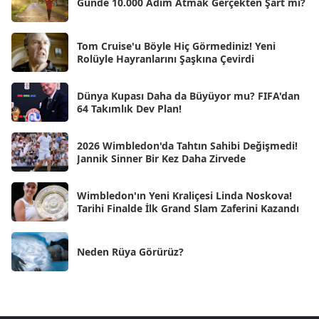
Günde 10.000 Adım Atmak Gerçekten Şart mı?
Oca 2025
[53]
Ara 2024
Tom Cruise'u Böyle Hiç Görmediniz! Yeni
[25]
Rolüyle Hayranlarını Şaşkına Çevirdi
Kas 2024
[33]
Dünya Kupası Daha da Büyüyor mu? FIFA'dan
Eki 2024
[46]
64 Takımlık Dev Plan!
Eyl 2024
[33]
2026 Wimbledon'da Tahtın Sahibi Değişmedi!
Ağu 2024
[10]
Jannik Sinner Bir Kez Daha Zirvede
Tem 2024
[21]
Wimbledon'ın Yeni Kraliçesi Linda Noskova!
Haz 2024
[30]
Tarihi Finalde İlk Grand Slam Zaferini Kazandı
May 2024
[90]
Neden Rüya Görürüz?
Nis 2024
[59]
Mar 2024
[52]
Şub 2024
[50]