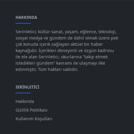
Oca 2024
[83]
Ara 2023
HAKKINDA
[101]
Kas 2023
[82]
Serinletici; kültür-sanat, yaşam, eğlence, teknoloji,
sosyal medya ve gündem de dahil olmak üzere pek
Eki 2023
[73]
çok konuda içerik sağlayan aktüel bir haber
Eyl 2023
kaynağıdır. İçerikleri deneyimli ve özgün kadrosu
[73]
ile ele alan Serinletici, okurlarına “takip etmek
Ağu 2023
[74]
istedikleri gündem” kavramı ile ulaşmayı ilke
edinmiştir. Tüm hakları saklıdır.
Tem 2023
[76]
Haz 2023
[78]
SERINLETICI
May 2023
[66]
Hakkında
Nis 2023
[96]
Gizlilik Politikası
Mar 2023
[79]
Kullanım Koşulları
Şub 2023
[44]