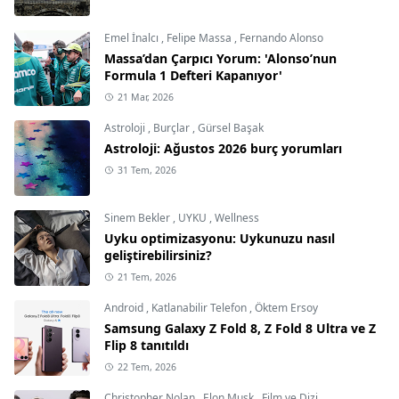
Emel İnalcı
,
Felipe Massa
,
Fernando Alonso
Massa’dan Çarpıcı Yorum: 'Alonso’nun
Formula 1 Defteri Kapanıyor'
21 Mar, 2026
Astroloji
,
Burçlar
,
Gürsel Başak
Astroloji: Ağustos 2026 burç yorumları
31 Tem, 2026
Sinem Bekler
,
UYKU
,
Wellness
Uyku optimizasyonu: Uykunuzu nasıl
geliştirebilirsiniz?
21 Tem, 2026
Android
,
Katlanabilir Telefon
,
Öktem Ersoy
Samsung Galaxy Z Fold 8, Z Fold 8 Ultra ve Z
Flip 8 tanıtıldı
22 Tem, 2026
Christopher Nolan
,
Elon Musk
,
Film ve Dizi