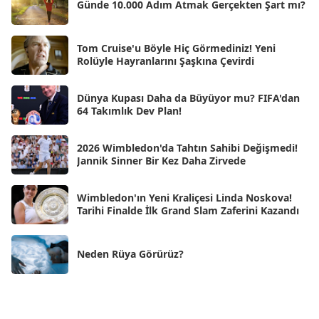
Günde 10.000 Adım Atmak Gerçekten Şart mı?
Oca 2025
[53]
Ara 2024
Tom Cruise'u Böyle Hiç Görmediniz! Yeni
[25]
Rolüyle Hayranlarını Şaşkına Çevirdi
Kas 2024
[33]
Dünya Kupası Daha da Büyüyor mu? FIFA'dan
Eki 2024
[46]
64 Takımlık Dev Plan!
Eyl 2024
[33]
2026 Wimbledon'da Tahtın Sahibi Değişmedi!
Ağu 2024
[10]
Jannik Sinner Bir Kez Daha Zirvede
Tem 2024
[21]
Wimbledon'ın Yeni Kraliçesi Linda Noskova!
Haz 2024
[30]
Tarihi Finalde İlk Grand Slam Zaferini Kazandı
May 2024
[90]
Neden Rüya Görürüz?
Nis 2024
[59]
Mar 2024
[52]
Şub 2024
[50]