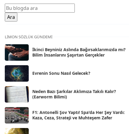
Şub 2026
[71]
Oca 2026
[72]
Ara 2025
[71]
Kas 2025
[62]
LIMON SÖZLÜK GÜNDEMI
Eki 2025
[75]
İkinci Beyniniz Aslında Bağırsaklarımızda mı?
Eyl 2025
Bilim İnsanlarını Şaşırtan Gerçekler
[56]
Ağu 2025
[25]
Evrenin Sonu Nasıl Gelecek?
Tem 2025
[45]
Haz 2025
[38]
Neden Bazı Şarkılar Aklımıza Takılı Kalır?
(Earworm Bilimi)
May 2025
[54]
Nis 2025
[56]
F1: Antonelli Şov Yaptı! Spa'da Her Şey Vardı:
Kaza, Ceza, Strateji ve Muhteşem Zafer
Mar 2025
[50]
Şub 2025
[57]