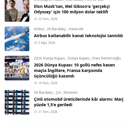
Elon Musk'tan, Mel Gibson'a 'gerçekçi
Odyssey' için 100 milyon dolar teklifi
23 Tem, 2026
Airbus
,
Ali Bardakçı
,
Havacılık
Airbus katlanabilir kanat teknolojisi tanıtıldı
5 Ağu, 2026
2026 Dünya Kupası
,
Dünya Kupası
,
Enes Demircioğlu
2026 Dünya Kupası: 10 gollü nefes kesen
maçta İngiltere, Fransa karşısında
üçüncülüğü kazandı
19 Tem, 2026
Ali Bardakçı
,
Çin
,
Ekonomi
Çinli otomobil üreticilerinde kâr alarmı: Marj
yüzde 1,5'e geriledi
21 Tem, 2026