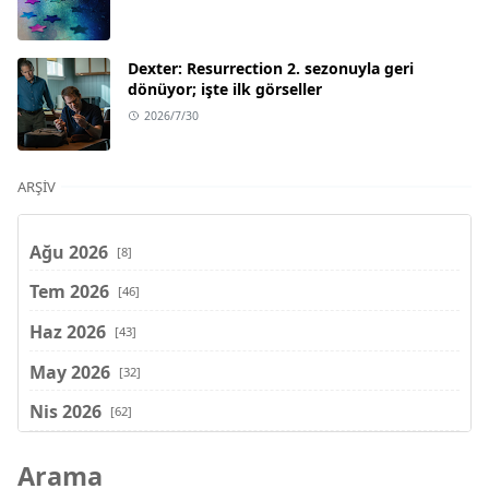
Dexter: Resurrection 2. sezonuyla geri
dönüyor; işte ilk görseller
2026/7/30
ARŞIV
Ağu 2026
[8]
Tem 2026
[46]
Haz 2026
[43]
May 2026
[32]
Nis 2026
[62]
Mar 2026
[81]
Arama