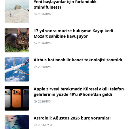
Yeni başlayanlar için farkındalık
(mindfulness)
2026/8/6
17 yıl sonra mucize buluşma: Kayıp kedi
Mozart sahibine kavuşuyor
2026/8/5
Airbus katlanabilir kanat teknolojisi tanıtıldı
2026/8/5
Apple zirveyi bırakmadı: Küresel akıllı telefon
gelirlerinin yüzde 49'u iPhone'dan geldi
2026/8/3
Astroloji: Ağustos 2026 burç yorumları
2026/7/31