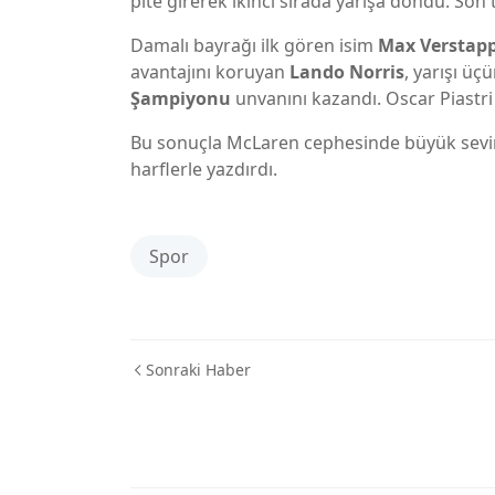
pite girerek ikinci sırada yarışa döndü. Son
Damalı bayrağı ilk gören isim
Max Verstap
avantajını koruyan
Lando Norris
, yarışı ü
Şampiyonu
unvanını kazandı. Oscar Piastri 
Bu sonuçla McLaren cephesinde büyük sevinç
harflerle yazdırdı.
Spor
Sonraki Haber