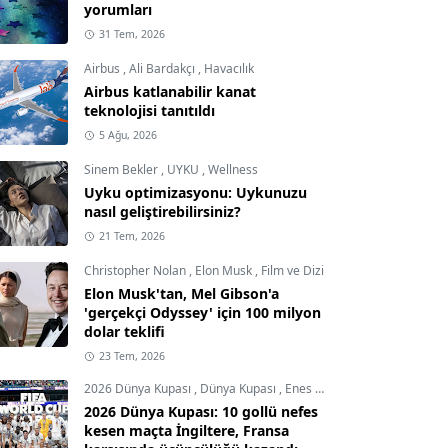
yorumları
31 Tem, 2026
Airbus
,
Ali Bardakçı
,
Havacılık
Airbus katlanabilir kanat
teknolojisi tanıtıldı
5 Ağu, 2026
Sinem Bekler
,
UYKU
,
Wellness
Uyku optimizasyonu: Uykunuzu
nasıl geliştirebilirsiniz?
21 Tem, 2026
Christopher Nolan
,
Elon Musk
,
Film ve Dizi
Elon Musk'tan, Mel Gibson'a
'gerçekçi Odyssey' için 100 milyon
dolar teklifi
23 Tem, 2026
2026 Dünya Kupası
,
Dünya Kupası
,
Enes Demircioğlu
2026 Dünya Kupası: 10 gollü nefes
kesen maçta İngiltere, Fransa