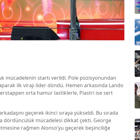
rluk mücadelenin startı verildi. Pole pozisyonundan
aparak ilk virajı lider döndü. Hemen arkasında Lando
Verstappen orta hamur lastiklerle, Piastri ise sert
rkadaşını geçerek ikinci sıraya yükseldi. Bu sırada
da dördüncülük mücadelesi dikkat çekti. George
 etmesine rağmen Alonso’yu geçerek beşinciliğe