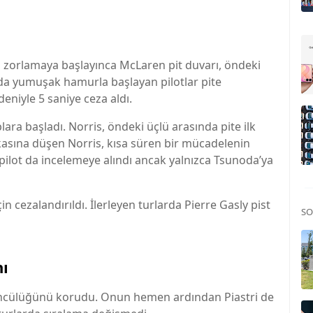
s’i zorlamaya başlayınca McLaren pit duvarı, öndeki
rında yumuşak hamurla başlayan pilotlar pite
niyle 5 saniye ceza aldı.
ara başladı. Norris, öndeki üçlü arasında pite ilk
rkasına düşen Norris, kısa süren bir mücadelenin
 pilot da incelemeye alındı ancak yalnızca Tsunoda’ya
çin cezalandırıldı. İlerleyen turlarda Pierre Gasly pist
SO
ı
çüncülüğünü korudu. Onun hemen ardından Piastri de