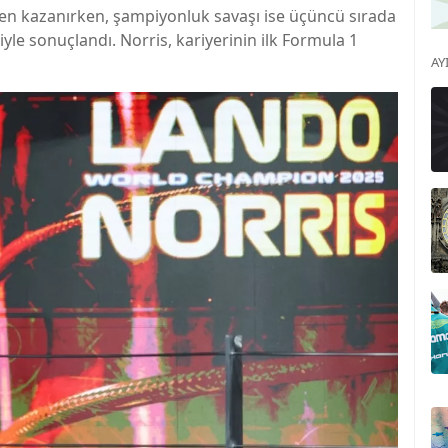
en kazanırken, şampiyonluk savaşı ise üçüncü sırada
riyle sonuçlandı. Norris, kariyerinin ilk Formula 1
AY