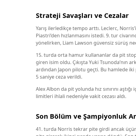
Strateji Savaşları ve Cezalar
Yarış ilerledikçe tempo arttı. Leclerc, Norri
Piastri’den hızlanmasını istedi. 9. tur civa
yönelirken, Liam Lawson güvensiz sürüş nede
15. turda orta hamur kullananlar da pit stopl
giren isim oldu. Çıkışta Yuki Tsunoda’nın a
ardından Japon pilotu geçti. Bu hamlede iki
5 saniye ceza verildi.
Alex Albon da pit yolunda hız sınırını aştığı i
limitleri ihlali nedeniyle vakit cezası aldı.
Son Bölüm ve Şampiyonluk An
41. turda Norris tekrar pite girdi ancak ü