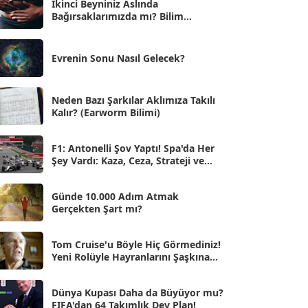
İkinci Beyniniz Aslında
Bağırsaklarımızda mı? Bilim
Eyl 2025
[56]
İnsanlarını Şaşırtan Gerçekler
Ağu 2025
[25]
Evrenin Sonu Nasıl Gelecek?
Tem 2025
[45]
Haz 2025
[38]
Neden Bazı Şarkılar Aklımıza Takılı
Kalır? (Earworm Bilimi)
May 2025
[54]
Nis 2025
[56]
F1: Antonelli Şov Yaptı! Spa'da Her
Şey Vardı: Kaza, Ceza, Strateji ve
Mar 2025
[50]
Muhteşem Zafer
Şub 2025
[57]
Günde 10.000 Adım Atmak
Gerçekten Şart mı?
Oca 2025
[53]
Ara 2024
Tom Cruise'u Böyle Hiç Görmediniz!
[25]
Yeni Rolüyle Hayranlarını Şaşkına
Çevirdi
Kas 2024
[33]
Dünya Kupası Daha da Büyüyor mu?
Eki 2024
[46]
FIFA'dan 64 Takımlık Dev Plan!