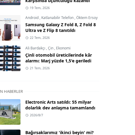
karşısında üçüncülüğü kazandı
19 Tem, 2026
Android
,
Katlanabilir Telefon
,
Öktem Ersoy
Samsung Galaxy Z Fold 8, Z Fold 8
Ultra ve Z Flip 8 tanıtıldı
22 Tem, 2026
Ali Bardakçı
,
Çin
,
Ekonomi
Çinli otomobil üreticilerinde kâr
alarmı: Marj yüzde 1,5'e geriledi
21 Tem, 2026
N HABERLER
Electronic Arts satıldı: 55 milyar
dolarlık dev anlaşma tamamlandı
2026/8/7
Bağırsaklarımız 'ikinci beyin' mi?