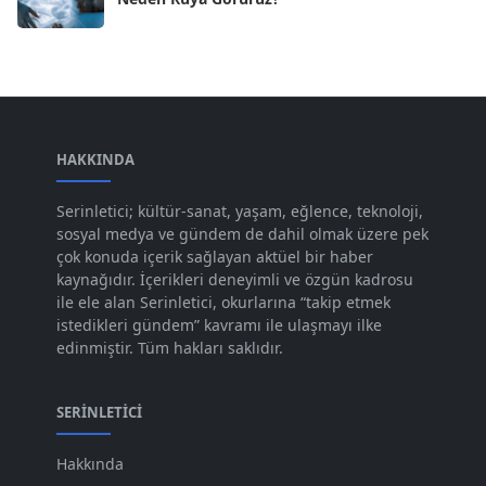
Nis 2024
[59]
Mar 2024
[52]
Şub 2024
[50]
Oca 2024
[83]
Ara 2023
HAKKINDA
[101]
Kas 2023
[82]
Serinletici; kültür-sanat, yaşam, eğlence, teknoloji,
sosyal medya ve gündem de dahil olmak üzere pek
Eki 2023
[73]
çok konuda içerik sağlayan aktüel bir haber
Eyl 2023
kaynağıdır. İçerikleri deneyimli ve özgün kadrosu
[73]
ile ele alan Serinletici, okurlarına “takip etmek
Ağu 2023
[74]
istedikleri gündem” kavramı ile ulaşmayı ilke
edinmiştir. Tüm hakları saklıdır.
Tem 2023
[76]
Haz 2023
[78]
SERINLETICI
May 2023
[66]
Hakkında
Nis 2023
[96]