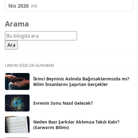
Nis 2026
[62]
Mar 2026
[81]
Arama
Şub 2026
[71]
Oca 2026
[72]
Ara 2025
[71]
Kas 2025
[62]
LIMON SÖZLÜK GÜNDEMI
Eki 2025
[75]
İkinci Beyniniz Aslında Bağırsaklarımızda mı?
Eyl 2025
Bilim İnsanlarını Şaşırtan Gerçekler
[56]
Ağu 2025
[25]
Evrenin Sonu Nasıl Gelecek?
Tem 2025
[45]
Haz 2025
[38]
Neden Bazı Şarkılar Aklımıza Takılı Kalır?
(Earworm Bilimi)
May 2025
[54]