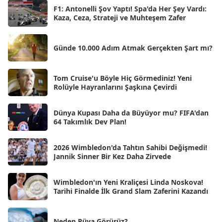
Nis 2025
[56]
F1: Antonelli Şov Yaptı! Spa'da Her Şey Vardı:
Kaza, Ceza, Strateji ve Muhteşem Zafer
Mar 2025
[50]
Şub 2025
[57]
Günde 10.000 Adım Atmak Gerçekten Şart mı?
Oca 2025
[53]
Ara 2024
Tom Cruise'u Böyle Hiç Görmediniz! Yeni
[25]
Rolüyle Hayranlarını Şaşkına Çevirdi
Kas 2024
[33]
Dünya Kupası Daha da Büyüyor mu? FIFA'dan
Eki 2024
[46]
64 Takımlık Dev Plan!
Eyl 2024
[33]
2026 Wimbledon'da Tahtın Sahibi Değişmedi!
Ağu 2024
[10]
Jannik Sinner Bir Kez Daha Zirvede
Tem 2024
[21]
Wimbledon'ın Yeni Kraliçesi Linda Noskova!
Haz 2024
[30]
Tarihi Finalde İlk Grand Slam Zaferini Kazandı
May 2024
[90]
Neden Rüya Görürüz?