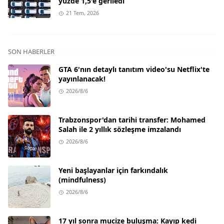
yüzde 1,5'e geriledi
21 Tem, 2026
SON HABERLER
GTA 6'nın detaylı tanıtım video'su Netflix'te
yayınlanacak!
2026/8/6
Trabzonspor'dan tarihi transfer: Mohamed
Salah ile 2 yıllık sözleşme imzalandı
2026/8/6
Yeni başlayanlar için farkındalık
(mindfulness)
2026/8/6
17 yıl sonra mucize buluşma: Kayıp kedi