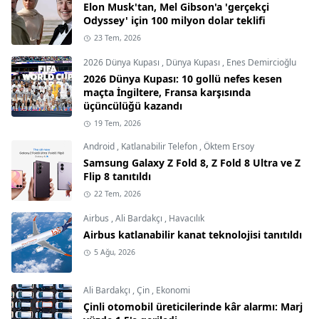
Elon Musk'tan, Mel Gibson'a 'gerçekçi
Odyssey' için 100 milyon dolar teklifi
23 Tem, 2026
2026 Dünya Kupası
,
Dünya Kupası
,
Enes Demircioğlu
2026 Dünya Kupası: 10 gollü nefes kesen
maçta İngiltere, Fransa karşısında
üçüncülüğü kazandı
19 Tem, 2026
Android
,
Katlanabilir Telefon
,
Öktem Ersoy
Samsung Galaxy Z Fold 8, Z Fold 8 Ultra ve Z
Flip 8 tanıtıldı
22 Tem, 2026
Airbus
,
Ali Bardakçı
,
Havacılık
Airbus katlanabilir kanat teknolojisi tanıtıldı
5 Ağu, 2026
Ali Bardakçı
,
Çin
,
Ekonomi
Çinli otomobil üreticilerinde kâr alarmı: Marj