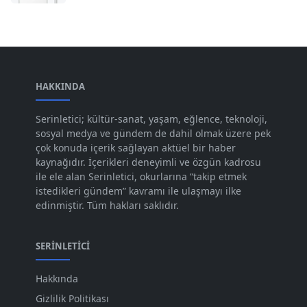
Mar 2024
[52]
Şub 2024
[50]
Oca 2024
[83]
Ara 2023
HAKKINDA
[101]
Kas 2023
[82]
Serinletici; kültür-sanat, yaşam, eğlence, teknoloji,
sosyal medya ve gündem de dahil olmak üzere pek
Eki 2023
[73]
çok konuda içerik sağlayan aktüel bir haber
Eyl 2023
kaynağıdır. İçerikleri deneyimli ve özgün kadrosu
[73]
ile ele alan Serinletici, okurlarına “takip etmek
Ağu 2023
[74]
istedikleri gündem” kavramı ile ulaşmayı ilke
edinmiştir. Tüm hakları saklıdır.
Tem 2023
[76]
Haz 2023
[78]
SERINLETICI
May 2023
[66]
Hakkında
Nis 2023
[96]
Gizlilik Politikası