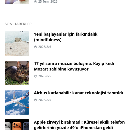
25 Tem, 2026
SON HABERLER
Yeni başlayanlar için farkındalık
(mindfulness)
2026/8/6
17 yıl sonra mucize buluşma: Kayıp kedi
Mozart sahibine kavuşuyor
2026/8/5
Airbus katlanabilir kanat teknolojisi tanıtıldı
2026/8/5
Apple zirveyi bırakmadı: Küresel akıllı telefon
gelirlerinin yüzde 49'u iPhone'dan geldi