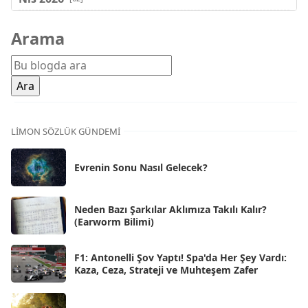
Mar 2026
[81]
Arama
Şub 2026
[71]
Oca 2026
[72]
Ara 2025
[71]
Kas 2025
[62]
LIMON SÖZLÜK GÜNDEMI
Eki 2025
[75]
Evrenin Sonu Nasıl Gelecek?
Eyl 2025
[56]
Ağu 2025
[25]
Neden Bazı Şarkılar Aklımıza Takılı Kalır?
(Earworm Bilimi)
Tem 2025
[45]
Haz 2025
[38]
F1: Antonelli Şov Yaptı! Spa'da Her Şey Vardı:
Kaza, Ceza, Strateji ve Muhteşem Zafer
May 2025
[54]
Nis 2025
[56]