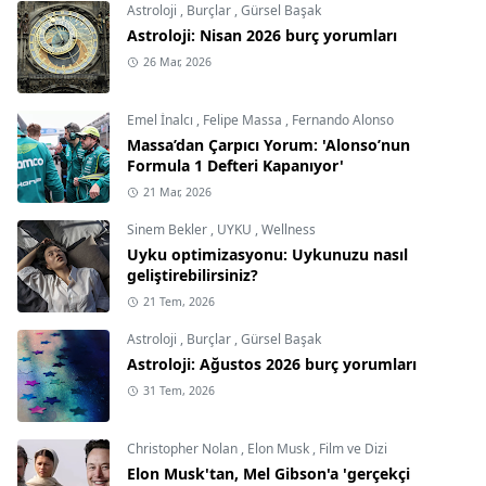
Astroloji
,
Burçlar
,
Gürsel Başak
Astroloji: Nisan 2026 burç yorumları
26 Mar, 2026
Emel İnalcı
,
Felipe Massa
,
Fernando Alonso
Massa’dan Çarpıcı Yorum: 'Alonso’nun
Formula 1 Defteri Kapanıyor'
21 Mar, 2026
Sinem Bekler
,
UYKU
,
Wellness
Uyku optimizasyonu: Uykunuzu nasıl
geliştirebilirsiniz?
21 Tem, 2026
Astroloji
,
Burçlar
,
Gürsel Başak
Astroloji: Ağustos 2026 burç yorumları
31 Tem, 2026
Christopher Nolan
,
Elon Musk
,
Film ve Dizi
Elon Musk'tan, Mel Gibson'a 'gerçekçi