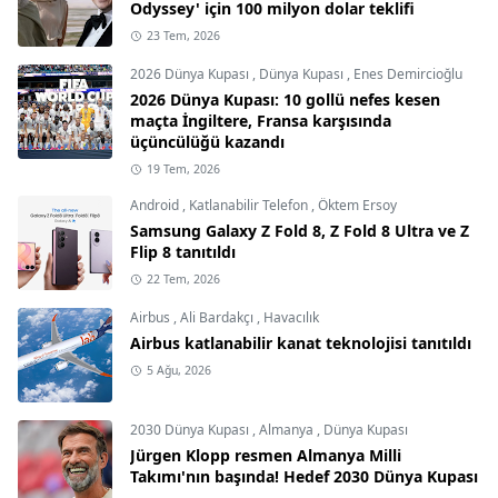
Odyssey' için 100 milyon dolar teklifi
23 Tem, 2026
2026 Dünya Kupası
,
Dünya Kupası
,
Enes Demircioğlu
2026 Dünya Kupası: 10 gollü nefes kesen
maçta İngiltere, Fransa karşısında
üçüncülüğü kazandı
19 Tem, 2026
Android
,
Katlanabilir Telefon
,
Öktem Ersoy
Samsung Galaxy Z Fold 8, Z Fold 8 Ultra ve Z
Flip 8 tanıtıldı
22 Tem, 2026
Airbus
,
Ali Bardakçı
,
Havacılık
Airbus katlanabilir kanat teknolojisi tanıtıldı
5 Ağu, 2026
2030 Dünya Kupası
,
Almanya
,
Dünya Kupası
Jürgen Klopp resmen Almanya Milli
Takımı'nın başında! Hedef 2030 Dünya Kupası