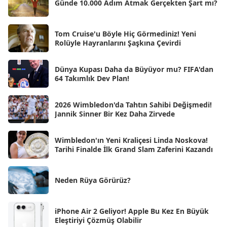
Günde 10.000 Adım Atmak Gerçekten Şart mı?
Mar 2025
[50]
Şub 2025
[57]
Tom Cruise'u Böyle Hiç Görmediniz! Yeni
Rolüyle Hayranlarını Şaşkına Çevirdi
Oca 2025
[53]
Ara 2024
Dünya Kupası Daha da Büyüyor mu? FIFA'dan
[25]
64 Takımlık Dev Plan!
Kas 2024
[33]
2026 Wimbledon'da Tahtın Sahibi Değişmedi!
Eki 2024
[46]
Jannik Sinner Bir Kez Daha Zirvede
Eyl 2024
[33]
Wimbledon'ın Yeni Kraliçesi Linda Noskova!
Ağu 2024
[10]
Tarihi Finalde İlk Grand Slam Zaferini Kazandı
Tem 2024
[21]
Haz 2024
Neden Rüya Görürüz?
[30]
May 2024
[90]
iPhone Air 2 Geliyor! Apple Bu Kez En Büyük
Nis 2024
[59]
Eleştiriyi Çözmüş Olabilir