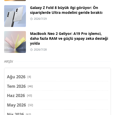
Galaxy Z Fold 8 büyük ilgi görüyor: Ön
siparişlerde Ultra modelini geride bıraktı
2026/7/29
MacBook Neo 2 Geliyor: A19 Pro işlemci,
daha fazla RAM ve güçlü yapay zeka desteği
yolda
2026/7/28
ARŞIV
Ağu 2026
[4]
Tem 2026
[46]
Haz 2026
[43]
May 2026
[32]
Nis 2026
[62]