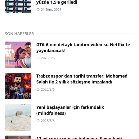
yüzde 1,5'e geriledi
21 Tem, 2026
SON HABERLER
GTA 6'nın detaylı tanıtım video'su Netflix'te
yayınlanacak!
2026/8/6
Trabzonspor'dan tarihi transfer: Mohamed
Salah ile 2 yıllık sözleşme imzalandı
2026/8/6
Yeni başlayanlar için farkındalık
(mindfulness)
2026/8/6
17 yıl sonra mucize buluşma: Kayıp kedi