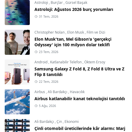
Astroloji
,
Burçlar
,
Gürsel Başak
Astroloji: Ağustos 2026 burç yorumları
31 Tem, 2026
Christopher Nolan
,
Elon Musk
,
Film ve Dizi
Elon Musk'tan, Mel Gibson'a 'gerçekçi
Odyssey' için 100 milyon dolar teklifi
23 Tem, 2026
Android
,
Katlanabilir Telefon
,
Öktem Ersoy
Samsung Galaxy Z Fold 8, Z Fold 8 Ultra ve Z
Flip 8 tanıtıldı
22 Tem, 2026
Airbus
,
Ali Bardakçı
,
Havacılık
Airbus katlanabilir kanat teknolojisi tanıtıldı
5 Ağu, 2026
Ali Bardakçı
,
Çin
,
Ekonomi
Çinli otomobil üreticilerinde kâr alarmı: Marj