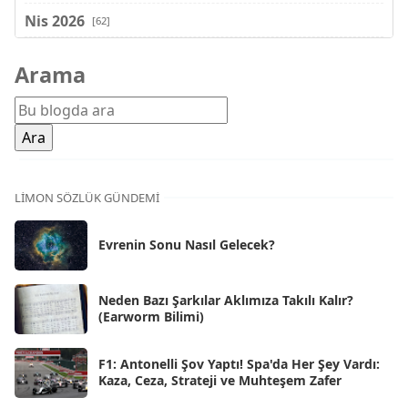
Nis 2026
[62]
Mar 2026
[81]
Arama
Şub 2026
[71]
Oca 2026
[72]
Ara 2025
[71]
Kas 2025
[62]
LIMON SÖZLÜK GÜNDEMI
Eki 2025
[75]
Evrenin Sonu Nasıl Gelecek?
Eyl 2025
[56]
Ağu 2025
[25]
Neden Bazı Şarkılar Aklımıza Takılı Kalır?
(Earworm Bilimi)
Tem 2025
[45]
Haz 2025
[38]
F1: Antonelli Şov Yaptı! Spa'da Her Şey Vardı:
Kaza, Ceza, Strateji ve Muhteşem Zafer
May 2025
[54]