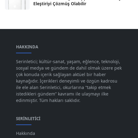
Nis 2024
[59]
Eleştiriyi Çözmüş Olabilir
Mar 2024
[52]
Şub 2024
[50]
Oca 2024
[83]
Ara 2023
HAKKINDA
[101]
Kas 2023
[82]
Serinletici; kültür-sanat, yaşam, eğlence, teknoloji,
sosyal medya ve gündem de dahil olmak üzere pek
Eki 2023
[73]
çok konuda içerik sağlayan aktüel bir haber
Eyl 2023
kaynağıdır. İçerikleri deneyimli ve özgün kadrosu
[73]
ile ele alan Serinletici, okurlarına “takip etmek
Ağu 2023
[74]
istedikleri gündem” kavramı ile ulaşmayı ilke
edinmiştir. Tüm hakları saklıdır.
Tem 2023
[76]
Haz 2023
[78]
SERINLETICI
May 2023
[66]
Hakkında
Nis 2023
[96]