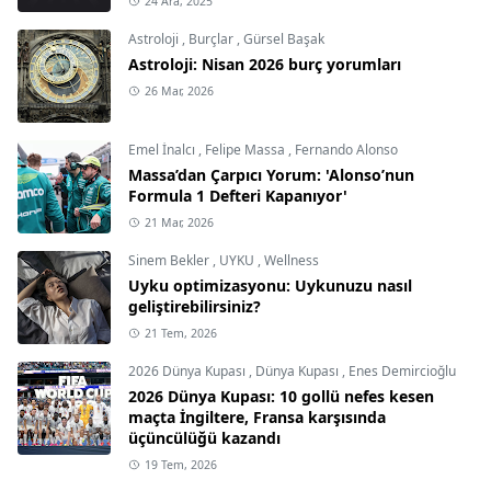
24 Ara, 2025
Astroloji
,
Burçlar
,
Gürsel Başak
Astroloji: Nisan 2026 burç yorumları
26 Mar, 2026
Emel İnalcı
,
Felipe Massa
,
Fernando Alonso
Massa’dan Çarpıcı Yorum: 'Alonso’nun
Formula 1 Defteri Kapanıyor'
21 Mar, 2026
Sinem Bekler
,
UYKU
,
Wellness
Uyku optimizasyonu: Uykunuzu nasıl
geliştirebilirsiniz?
21 Tem, 2026
2026 Dünya Kupası
,
Dünya Kupası
,
Enes Demircioğlu
2026 Dünya Kupası: 10 gollü nefes kesen
maçta İngiltere, Fransa karşısında
üçüncülüğü kazandı
19 Tem, 2026