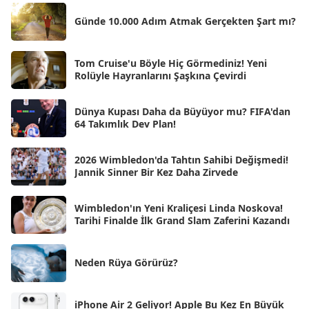
Nis 2025
[56]
Günde 10.000 Adım Atmak Gerçekten Şart mı?
Mar 2025
[50]
Şub 2025
[57]
Tom Cruise'u Böyle Hiç Görmediniz! Yeni
Rolüyle Hayranlarını Şaşkına Çevirdi
Oca 2025
[53]
Ara 2024
Dünya Kupası Daha da Büyüyor mu? FIFA'dan
[25]
64 Takımlık Dev Plan!
Kas 2024
[33]
2026 Wimbledon'da Tahtın Sahibi Değişmedi!
Eki 2024
[46]
Jannik Sinner Bir Kez Daha Zirvede
Eyl 2024
[33]
Wimbledon'ın Yeni Kraliçesi Linda Noskova!
Ağu 2024
[10]
Tarihi Finalde İlk Grand Slam Zaferini Kazandı
Tem 2024
[21]
Haz 2024
Neden Rüya Görürüz?
[30]
May 2024
[90]
iPhone Air 2 Geliyor! Apple Bu Kez En Büyük