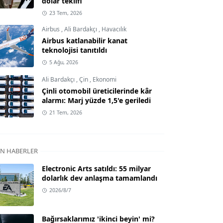
dolar teklifi
23 Tem, 2026
Airbus
,
Ali Bardakçı
,
Havacılık
Airbus katlanabilir kanat
teknolojisi tanıtıldı
5 Ağu, 2026
Ali Bardakçı
,
Çin
,
Ekonomi
Çinli otomobil üreticilerinde kâr
alarmı: Marj yüzde 1,5'e geriledi
21 Tem, 2026
N HABERLER
Electronic Arts satıldı: 55 milyar
dolarlık dev anlaşma tamamlandı
2026/8/7
Bağırsaklarımız 'ikinci beyin' mi?