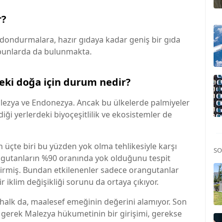
r?
 dondurmalara, hazır gıdaya kadar geniş bir gıda
sabunlarda da bulunmakta.
peki doğa için durum nedir?
alezya ve Endonezya. Ancak bu ülkelerde palmiyeler
ldiği yerlerdeki biyoçeşitlilik ve ekosistemler de
üçte biri bu yüzden yok olma tehlikesiyle karşı
SO
rangutanların %90 oranında yok olduğunu tespit
irmiş. Bundan etkilenenler sadece orangutanlar
r iklim değişikliği sorunu da ortaya çıkıyor.
l halk da, maalesef emeğinin değerini alamıyor. Son
, gerek Malezya hükumetinin bir girişimi, gerekse