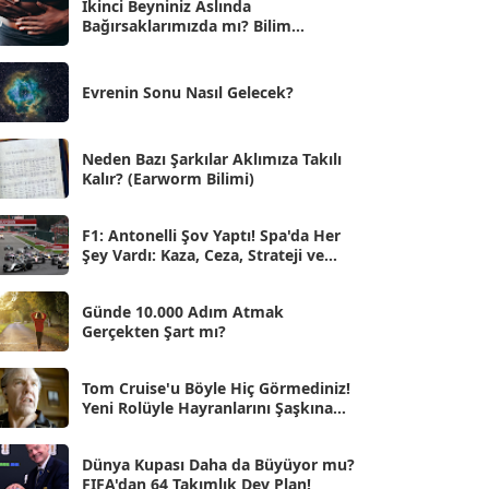
İkinci Beyniniz Aslında
Bağırsaklarımızda mı? Bilim
Eyl 2025
[56]
İnsanlarını Şaşırtan Gerçekler
Ağu 2025
[25]
Evrenin Sonu Nasıl Gelecek?
Tem 2025
[45]
Haz 2025
[38]
Neden Bazı Şarkılar Aklımıza Takılı
Kalır? (Earworm Bilimi)
May 2025
[54]
Nis 2025
[56]
F1: Antonelli Şov Yaptı! Spa'da Her
Şey Vardı: Kaza, Ceza, Strateji ve
Mar 2025
[50]
Muhteşem Zafer
Şub 2025
[57]
Günde 10.000 Adım Atmak
Gerçekten Şart mı?
Oca 2025
[53]
Ara 2024
Tom Cruise'u Böyle Hiç Görmediniz!
[25]
Yeni Rolüyle Hayranlarını Şaşkına
Çevirdi
Kas 2024
[33]
Dünya Kupası Daha da Büyüyor mu?
Eki 2024
[46]
FIFA'dan 64 Takımlık Dev Plan!