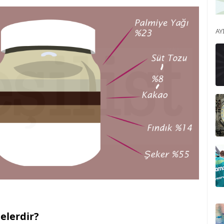
AY
nelerdir?