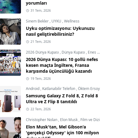
yorumları
31 Tem, 2026
Sinem Bekler
,
UYKU
,
Wellness
Uyku optimizasyonu: Uykunuzu
nasıl geliştirebilirsiniz?
21 Tem, 2026
2026 Dünya Kupası
,
Dünya Kupası
,
Enes Demircioğlu
2026 Dünya Kupası: 10 gollü nefes
kesen maçta İngiltere, Fransa
karşısında üçüncülüğü kazandı
19 Tem, 2026
Android
,
Katlanabilir Telefon
,
Öktem Ersoy
Samsung Galaxy Z Fold 8, Z Fold 8
Ultra ve Z Flip 8 tanıtıldı
22 Tem, 2026
Christopher Nolan
,
Elon Musk
,
Film ve Dizi
Elon Musk'tan, Mel Gibson'a
'gerçekçi Odyssey' için 100 milyon