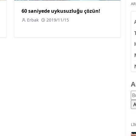
AR
60 saniyede uykusuzluğu çözün!
Erbak
2019/11/15
A
LI