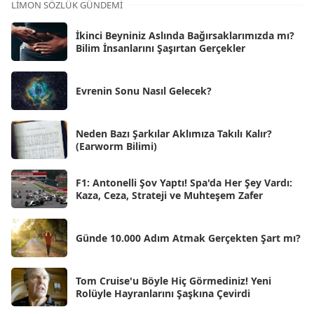
LIMON SÖZLÜK GÜNDEMI
Eki 2025
[75]
İkinci Beyniniz Aslında Bağırsaklarımızda mı?
Eyl 2025
Bilim İnsanlarını Şaşırtan Gerçekler
[56]
Ağu 2025
[25]
Evrenin Sonu Nasıl Gelecek?
Tem 2025
[45]
Haz 2025
[38]
Neden Bazı Şarkılar Aklımıza Takılı Kalır?
(Earworm Bilimi)
May 2025
[54]
Nis 2025
[56]
F1: Antonelli Şov Yaptı! Spa'da Her Şey Vardı:
Kaza, Ceza, Strateji ve Muhteşem Zafer
Mar 2025
[50]
Şub 2025
[57]
Günde 10.000 Adım Atmak Gerçekten Şart mı?
Oca 2025
[53]
Ara 2024
Tom Cruise'u Böyle Hiç Görmediniz! Yeni
[25]
Rolüyle Hayranlarını Şaşkına Çevirdi
Kas 2024
[33]