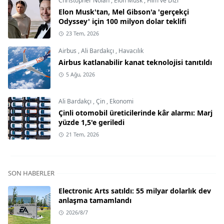
Christopher Nolan
,
Elon Musk
,
Film ve Dizi
Elon Musk'tan, Mel Gibson'a 'gerçekçi
Odyssey' için 100 milyon dolar teklifi
23 Tem, 2026
Airbus
,
Ali Bardakçı
,
Havacılık
Airbus katlanabilir kanat teknolojisi tanıtıldı
5 Ağu, 2026
Ali Bardakçı
,
Çin
,
Ekonomi
Çinli otomobil üreticilerinde kâr alarmı: Marj
yüzde 1,5'e geriledi
21 Tem, 2026
SON HABERLER
Electronic Arts satıldı: 55 milyar dolarlık dev
anlaşma tamamlandı
2026/8/7