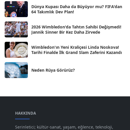
Dünya Kupası Daha da Büyüyor mu? FIFA'dan
Eki 2024
[46]
64 Takımlık Dev Plan!
Eyl 2024
[33]
2026 Wimbledon'da Tahtın Sahibi Değişmedi!
Ağu 2024
[10]
Jannik Sinner Bir Kez Daha Zirvede
Tem 2024
[21]
Wimbledon'ın Yeni Kraliçesi Linda Noskova!
Haz 2024
[30]
Tarihi Finalde İlk Grand Slam Zaferini Kazandı
May 2024
[90]
Neden Rüya Görürüz?
Nis 2024
[59]
Mar 2024
[52]
Şub 2024
[50]
Oca 2024
[83]
Ara 2023
HAKKINDA
[101]
Kas 2023
[82]
Serinletici; kültür-sanat, yaşam, eğlence, teknoloji,