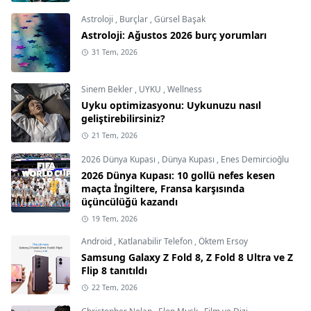
Astroloji
,
Burçlar
,
Gürsel Başak
Astroloji: Ağustos 2026 burç yorumları
31 Tem, 2026
Sinem Bekler
,
UYKU
,
Wellness
Uyku optimizasyonu: Uykunuzu nasıl
geliştirebilirsiniz?
21 Tem, 2026
2026 Dünya Kupası
,
Dünya Kupası
,
Enes Demircioğlu
2026 Dünya Kupası: 10 gollü nefes kesen
maçta İngiltere, Fransa karşısında
üçüncülüğü kazandı
19 Tem, 2026
Android
,
Katlanabilir Telefon
,
Öktem Ersoy
Samsung Galaxy Z Fold 8, Z Fold 8 Ultra ve Z
Flip 8 tanıtıldı
22 Tem, 2026