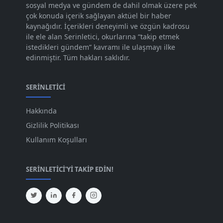
sosyal medya ve gündem de dahil olmak üzere pek
Eki 2023
[73]
çok konuda içerik sağlayan aktüel bir haber
Eyl 2023
kaynağıdır. İçerikleri deneyimli ve özgün kadrosu
[73]
ile ele alan Serinletici, okurlarına “takip etmek
Ağu 2023
[74]
istedikleri gündem” kavramı ile ulaşmayı ilke
edinmiştir. Tüm hakları saklıdır.
Tem 2023
[76]
Haz 2023
[78]
SERINLETICI
May 2023
[66]
Hakkında
Nis 2023
[96]
Gizlilik Politikası
Mar 2023
[79]
Kullanım Koşulları
Şub 2023
[44]
SERINLETICI'YI TAKIP EDIN!
Oca 2023
[87]
Ara 2022
[82]
Kas 2022
[61]