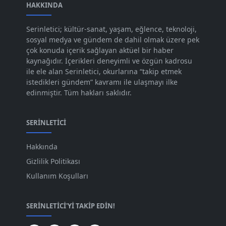
Ara 2023
HAKKINDA
[101]
Kas 2023
[82]
Serinletici; kültür-sanat, yaşam, eğlence, teknoloji,
sosyal medya ve gündem de dahil olmak üzere pek
Eki 2023
[73]
çok konuda içerik sağlayan aktüel bir haber
Eyl 2023
kaynağıdır. İçerikleri deneyimli ve özgün kadrosu
[73]
ile ele alan Serinletici, okurlarına “takip etmek
Ağu 2023
[74]
istedikleri gündem” kavramı ile ulaşmayı ilke
edinmiştir. Tüm hakları saklıdır.
Tem 2023
[76]
Haz 2023
[78]
SERINLETICI
May 2023
[66]
Hakkında
Nis 2023
[96]
Gizlilik Politikası
Mar 2023
[79]
Kullanım Koşulları
Şub 2023
[44]
SERINLETICI'YI TAKIP EDIN!
Oca 2023
[87]