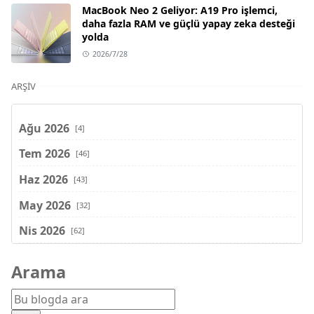
MacBook Neo 2 Geliyor: A19 Pro işlemci,
daha fazla RAM ve güçlü yapay zeka desteği
yolda
2026/7/28
ARŞIV
Ağu 2026
[4]
Tem 2026
[46]
Haz 2026
[43]
May 2026
[32]
Nis 2026
[62]
Mar 2026
[81]
Arama
Şub 2026
[71]
Oca 2026
[72]