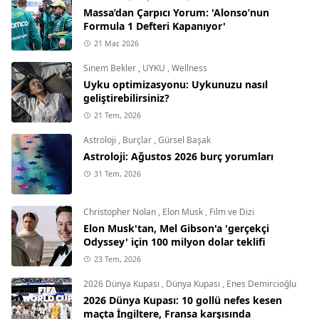
Massa’dan Çarpıcı Yorum: 'Alonso’nun
Formula 1 Defteri Kapanıyor'
21 Mar, 2026
Sinem Bekler
,
UYKU
,
Wellness
Uyku optimizasyonu: Uykunuzu nasıl
geliştirebilirsiniz?
21 Tem, 2026
Astroloji
,
Burçlar
,
Gürsel Başak
Astroloji: Ağustos 2026 burç yorumları
31 Tem, 2026
Christopher Nolan
,
Elon Musk
,
Film ve Dizi
Elon Musk'tan, Mel Gibson'a 'gerçekçi
Odyssey' için 100 milyon dolar teklifi
23 Tem, 2026
2026 Dünya Kupası
,
Dünya Kupası
,
Enes Demircioğlu
2026 Dünya Kupası: 10 gollü nefes kesen
maçta İngiltere, Fransa karşısında