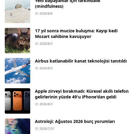
Yeni başlayanlar için farkındalık
(mindfulness)
2026/8/6
17 yıl sonra mucize buluşma: Kayıp kedi
Mozart sahibine kavuşuyor
2026/8/5
Airbus katlanabilir kanat teknolojisi tanıtıldı
2026/8/5
Apple zirveyi bırakmadı: Küresel akıllı telefon
gelirlerinin yüzde 49'u iPhone'dan geldi
2026/8/3
Astroloji: Ağustos 2026 burç yorumları
2026/7/31