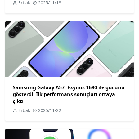
Erbak
2025/11/18
Samsung Galaxy A57, Exynos 1680 ile gücünü
gösterdi: İlk performans sonuçları ortaya
çıktı
Erbak
2025/11/22