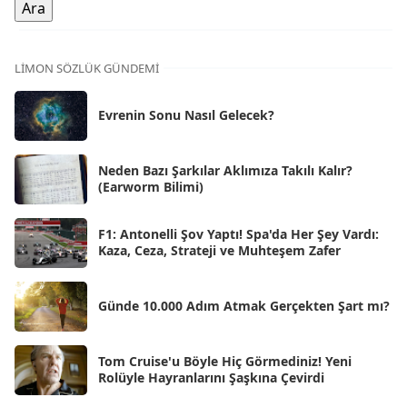
Ara 2025
[71]
Kas 2025
[62]
LIMON SÖZLÜK GÜNDEMI
Eki 2025
[75]
Evrenin Sonu Nasıl Gelecek?
Eyl 2025
[56]
Ağu 2025
[25]
Neden Bazı Şarkılar Aklımıza Takılı Kalır?
(Earworm Bilimi)
Tem 2025
[45]
Haz 2025
[38]
F1: Antonelli Şov Yaptı! Spa'da Her Şey Vardı:
Kaza, Ceza, Strateji ve Muhteşem Zafer
May 2025
[54]
Nis 2025
[56]
Günde 10.000 Adım Atmak Gerçekten Şart mı?
Mar 2025
[50]
Şub 2025
[57]
Tom Cruise'u Böyle Hiç Görmediniz! Yeni
Rolüyle Hayranlarını Şaşkına Çevirdi
Oca 2025
[53]