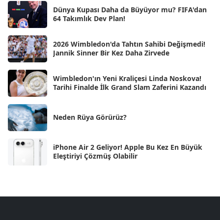
Ara 2024
Dünya Kupası Daha da Büyüyor mu? FIFA'dan
[25]
64 Takımlık Dev Plan!
Kas 2024
[33]
2026 Wimbledon'da Tahtın Sahibi Değişmedi!
Eki 2024
[46]
Jannik Sinner Bir Kez Daha Zirvede
Eyl 2024
[33]
Wimbledon'ın Yeni Kraliçesi Linda Noskova!
Ağu 2024
[10]
Tarihi Finalde İlk Grand Slam Zaferini Kazandı
Tem 2024
[21]
Haz 2024
Neden Rüya Görürüz?
[30]
May 2024
[90]
iPhone Air 2 Geliyor! Apple Bu Kez En Büyük
Nis 2024
[59]
Eleştiriyi Çözmüş Olabilir
Mar 2024
[52]
Şub 2024
[50]
Oca 2024
[83]