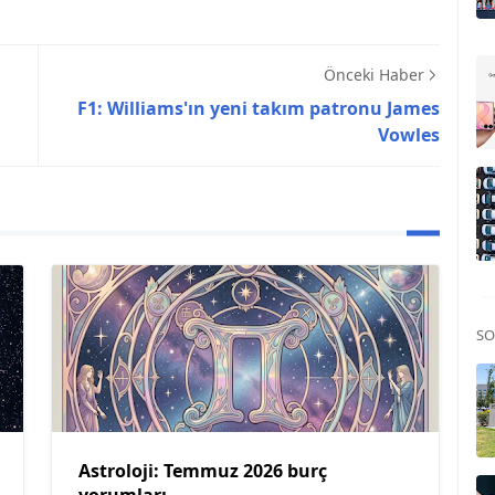
Önceki Haber
F1: Williams'ın yeni takım patronu James
Vowles
SO
Astroloji: Temmuz 2026 burç
yorumları