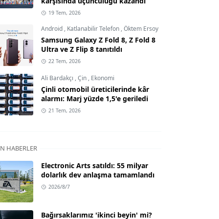
karşısında üçüncülüğü kazandı
19 Tem, 2026
Android
,
Katlanabilir Telefon
,
Öktem Ersoy
Samsung Galaxy Z Fold 8, Z Fold 8
Ultra ve Z Flip 8 tanıtıldı
22 Tem, 2026
Ali Bardakçı
,
Çin
,
Ekonomi
Çinli otomobil üreticilerinde kâr
alarmı: Marj yüzde 1,5'e geriledi
21 Tem, 2026
N HABERLER
Electronic Arts satıldı: 55 milyar
dolarlık dev anlaşma tamamlandı
2026/8/7
Bağırsaklarımız 'ikinci beyin' mi?