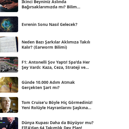
İkinci Beyniniz Aslında
Bağırsaklarımızda mı? Bilim
Eyl 2025
[56]
İnsanlarını Şaşırtan Gerçekler
Ağu 2025
[25]
Evrenin Sonu Nasıl Gelecek?
Tem 2025
[45]
Haz 2025
[38]
Neden Bazı Şarkılar Aklımıza Takılı
Kalır? (Earworm Bilimi)
May 2025
[54]
Nis 2025
[56]
F1: Antonelli Şov Yaptı! Spa'da Her
Şey Vardı: Kaza, Ceza, Strateji ve
Mar 2025
[50]
Muhteşem Zafer
Şub 2025
[57]
Günde 10.000 Adım Atmak
Gerçekten Şart mı?
Oca 2025
[53]
Ara 2024
Tom Cruise'u Böyle Hiç Görmediniz!
[25]
Yeni Rolüyle Hayranlarını Şaşkına
Çevirdi
Kas 2024
[33]
Dünya Kupası Daha da Büyüyor mu?
Eki 2024
[46]
FIFA'dan 64 Takımlık Dev Plan!