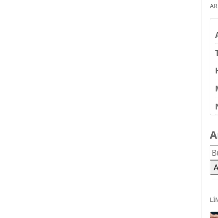
AR
A
LI