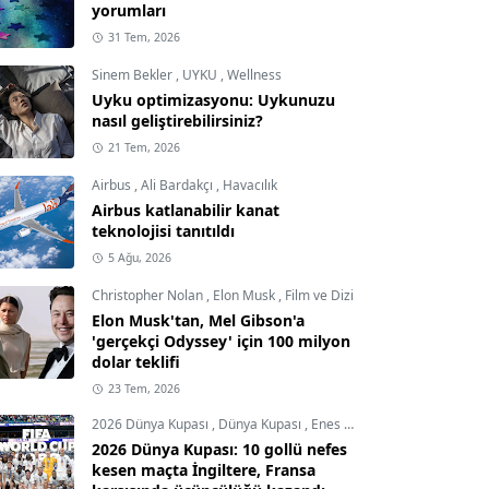
yorumları
31 Tem, 2026
Sinem Bekler
,
UYKU
,
Wellness
Uyku optimizasyonu: Uykunuzu
nasıl geliştirebilirsiniz?
21 Tem, 2026
Airbus
,
Ali Bardakçı
,
Havacılık
Airbus katlanabilir kanat
teknolojisi tanıtıldı
5 Ağu, 2026
Christopher Nolan
,
Elon Musk
,
Film ve Dizi
Elon Musk'tan, Mel Gibson'a
'gerçekçi Odyssey' için 100 milyon
dolar teklifi
23 Tem, 2026
2026 Dünya Kupası
,
Dünya Kupası
,
Enes Demircioğlu
2026 Dünya Kupası: 10 gollü nefes
kesen maçta İngiltere, Fransa