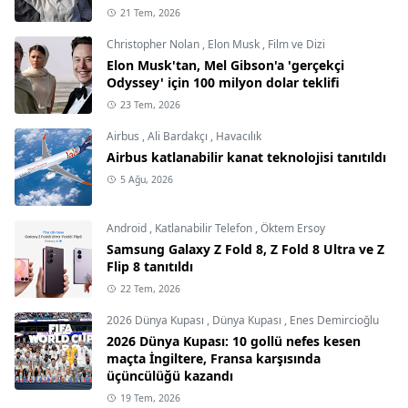
21 Tem, 2026
Christopher Nolan
,
Elon Musk
,
Film ve Dizi
Elon Musk'tan, Mel Gibson'a 'gerçekçi
Odyssey' için 100 milyon dolar teklifi
23 Tem, 2026
Airbus
,
Ali Bardakçı
,
Havacılık
Airbus katlanabilir kanat teknolojisi tanıtıldı
5 Ağu, 2026
Android
,
Katlanabilir Telefon
,
Öktem Ersoy
Samsung Galaxy Z Fold 8, Z Fold 8 Ultra ve Z
Flip 8 tanıtıldı
22 Tem, 2026
2026 Dünya Kupası
,
Dünya Kupası
,
Enes Demircioğlu
2026 Dünya Kupası: 10 gollü nefes kesen
maçta İngiltere, Fransa karşısında
üçüncülüğü kazandı
19 Tem, 2026