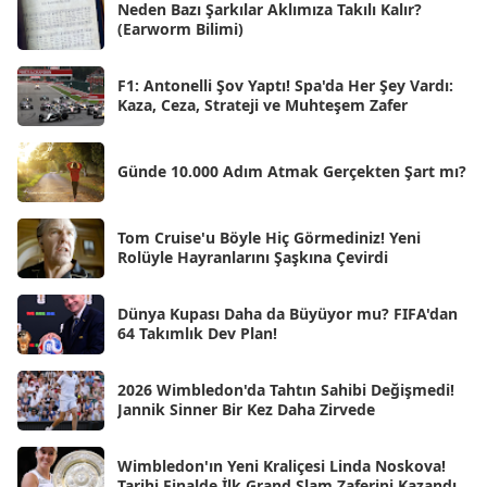
Neden Bazı Şarkılar Aklımıza Takılı Kalır?
(Earworm Bilimi)
May 2025
[54]
Nis 2025
[56]
F1: Antonelli Şov Yaptı! Spa'da Her Şey Vardı:
Kaza, Ceza, Strateji ve Muhteşem Zafer
Mar 2025
[50]
Şub 2025
[57]
Günde 10.000 Adım Atmak Gerçekten Şart mı?
Oca 2025
[53]
Ara 2024
Tom Cruise'u Böyle Hiç Görmediniz! Yeni
[25]
Rolüyle Hayranlarını Şaşkına Çevirdi
Kas 2024
[33]
Dünya Kupası Daha da Büyüyor mu? FIFA'dan
Eki 2024
[46]
64 Takımlık Dev Plan!
Eyl 2024
[33]
2026 Wimbledon'da Tahtın Sahibi Değişmedi!
Ağu 2024
[10]
Jannik Sinner Bir Kez Daha Zirvede
Tem 2024
[21]
Wimbledon'ın Yeni Kraliçesi Linda Noskova!
Haz 2024
[30]
Tarihi Finalde İlk Grand Slam Zaferini Kazandı