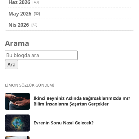
Haz 2026
[43]
May 2026
[32]
Nis 2026
[62]
Mar 2026
[81]
Arama
Şub 2026
[71]
Oca 2026
[72]
Ara 2025
[71]
Kas 2025
[62]
LIMON SÖZLÜK GÜNDEMI
Eki 2025
[75]
İkinci Beyniniz Aslında Bağırsaklarımızda mı?
Eyl 2025
Bilim İnsanlarını Şaşırtan Gerçekler
[56]
Ağu 2025
[25]
Evrenin Sonu Nasıl Gelecek?
Tem 2025
[45]
Haz 2025
[38]