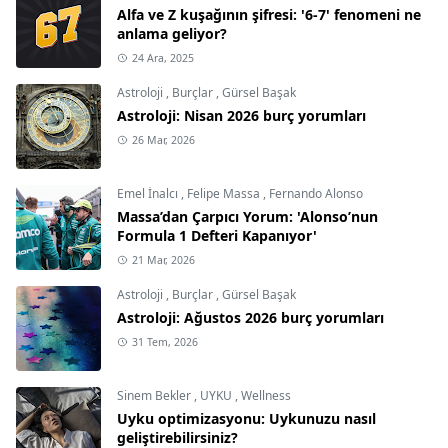
Alfa ve Z kuşağının şifresi: '6-7' fenomeni ne
anlama geliyor?
24 Ara, 2025
Astroloji
,
Burçlar
,
Gürsel Başak
Astroloji: Nisan 2026 burç yorumları
26 Mar, 2026
Emel İnalcı
,
Felipe Massa
,
Fernando Alonso
Massa’dan Çarpıcı Yorum: 'Alonso’nun
Formula 1 Defteri Kapanıyor'
21 Mar, 2026
Astroloji
,
Burçlar
,
Gürsel Başak
Astroloji: Ağustos 2026 burç yorumları
31 Tem, 2026
Sinem Bekler
,
UYKU
,
Wellness
Uyku optimizasyonu: Uykunuzu nasıl
geliştirebilirsiniz?