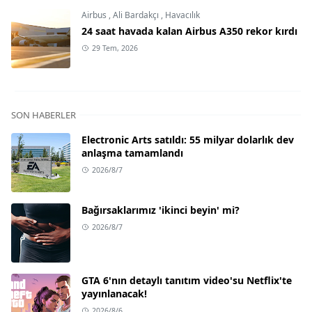
Airbus
,
Ali Bardakçı
,
Havacılık
24 saat havada kalan Airbus A350 rekor kırdı
29 Tem, 2026
SON HABERLER
Electronic Arts satıldı: 55 milyar dolarlık dev
anlaşma tamamlandı
2026/8/7
Bağırsaklarımız 'ikinci beyin' mi?
2026/8/7
GTA 6'nın detaylı tanıtım video'su Netflix'te
yayınlanacak!
2026/8/6