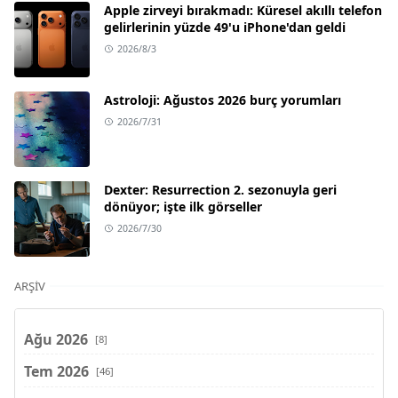
Apple zirveyi bırakmadı: Küresel akıllı telefon
gelirlerinin yüzde 49'u iPhone'dan geldi
2026/8/3
Astroloji: Ağustos 2026 burç yorumları
2026/7/31
Dexter: Resurrection 2. sezonuyla geri
dönüyor; işte ilk görseller
2026/7/30
ARŞIV
Ağu 2026
[8]
Tem 2026
[46]