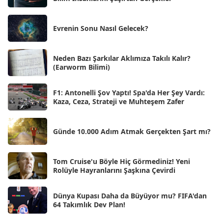
Ağu 2025
[25]
Evrenin Sonu Nasıl Gelecek?
Tem 2025
[45]
Haz 2025
[38]
Neden Bazı Şarkılar Aklımıza Takılı Kalır?
(Earworm Bilimi)
May 2025
[54]
Nis 2025
[56]
F1: Antonelli Şov Yaptı! Spa'da Her Şey Vardı:
Kaza, Ceza, Strateji ve Muhteşem Zafer
Mar 2025
[50]
Şub 2025
[57]
Günde 10.000 Adım Atmak Gerçekten Şart mı?
Oca 2025
[53]
Ara 2024
Tom Cruise'u Böyle Hiç Görmediniz! Yeni
[25]
Rolüyle Hayranlarını Şaşkına Çevirdi
Kas 2024
[33]
Dünya Kupası Daha da Büyüyor mu? FIFA'dan
Eki 2024
[46]
64 Takımlık Dev Plan!
Eyl 2024
[33]