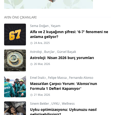
AYIN ÖNE ÇIKANLARI
Sema Doğan
,
Yaşam
Alfa ve Z kuşağının şifresi: '6-7' fenomeni ne
anlama geliyor?
24 Ara, 2025
Astroloji
,
Burçlar
,
Gürsel Başak
Astroloji: Nisan 2026 burç yorumları
26 Mar, 2026
Emel İnalcı
,
Felipe Massa
,
Fernando Alonso
Massa’dan Çarpıcı Yorum: 'Alonso’nun
Formula 1 Defteri Kapanıyor'
21 Mar, 2026
Sinem Bekler
,
UYKU
,
Wellness
Uyku optimizasyonu: Uykunuzu nasıl
geliştirebilirsiniz?