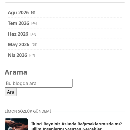
Ağu 2026
[6]
Tem 2026
[46]
Haz 2026
[43]
May 2026
[32]
Nis 2026
[62]
Mar 2026
[81]
Arama
Şub 2026
[71]
Oca 2026
[72]
Ara 2025
[71]
Kas 2025
[62]
LIMON SÖZLÜK GÜNDEMI
Eki 2025
[75]
İkinci Beyniniz Aslında Bağırsaklarımızda mı?
Eyl 2025
Bilim İnsanlarını Şaşırtan Gerçekler
[56]