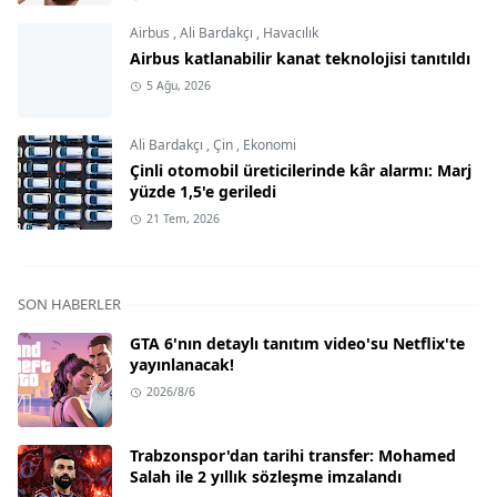
Airbus
,
Ali Bardakçı
,
Havacılık
Airbus katlanabilir kanat teknolojisi tanıtıldı
5 Ağu, 2026
Ali Bardakçı
,
Çin
,
Ekonomi
Çinli otomobil üreticilerinde kâr alarmı: Marj
yüzde 1,5'e geriledi
21 Tem, 2026
SON HABERLER
GTA 6'nın detaylı tanıtım video'su Netflix'te
yayınlanacak!
2026/8/6
Trabzonspor'dan tarihi transfer: Mohamed
Salah ile 2 yıllık sözleşme imzalandı