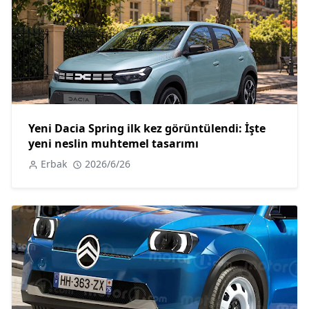
Yeni Dacia Spring ilk kez görüntülendi: İşte
yeni neslin muhtemel tasarımı
Erbak
2026/6/26