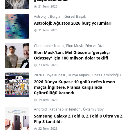
21 Tem, 2026
Astroloji
,
Burçlar
,
Gürsel Başak
Astroloji: Ağustos 2026 burç yorumları
31 Tem, 2026
Christopher Nolan
,
Elon Musk
,
Film ve Dizi
Elon Musk'tan, Mel Gibson'a 'gerçekçi
Odyssey' için 100 milyon dolar teklifi
23 Tem, 2026
2026 Dünya Kupası
,
Dünya Kupası
,
Enes Demircioğlu
2026 Dünya Kupası: 10 gollü nefes kesen
maçta İngiltere, Fransa karşısında
üçüncülüğü kazandı
19 Tem, 2026
Android
,
Katlanabilir Telefon
,
Öktem Ersoy
Samsung Galaxy Z Fold 8, Z Fold 8 Ultra ve Z
Flip 8 tanıtıldı
22 Tem, 2026