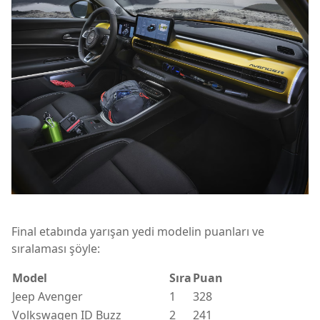
Final etabında yarışan yedi modelin puanları ve
sıralaması şöyle:
Model
Sıra
Puan
Jeep Avenger
1
328
Volkswagen ID Buzz
2
241