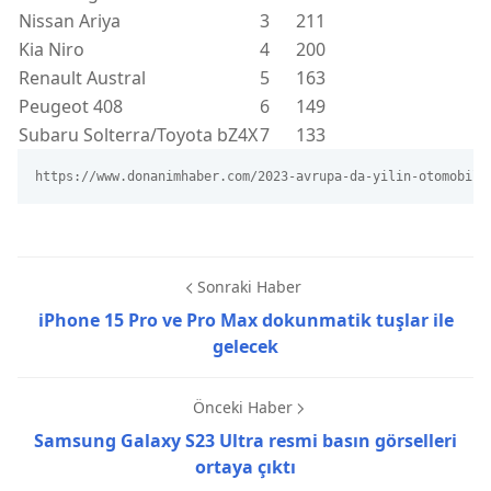
Nissan Ariya
3
211
Kia Niro
4
200
Renault Austral
5
163
Peugeot 408
6
149
Subaru Solterra/Toyota bZ4X
7
133
https://www.donanimhaber.com/2023-avrupa-da-yilin-otomobili
Sonraki Haber
iPhone 15 Pro ve Pro Max dokunmatik tuşlar ile
gelecek
Önceki Haber
Samsung Galaxy S23 Ultra resmi basın görselleri
ortaya çıktı