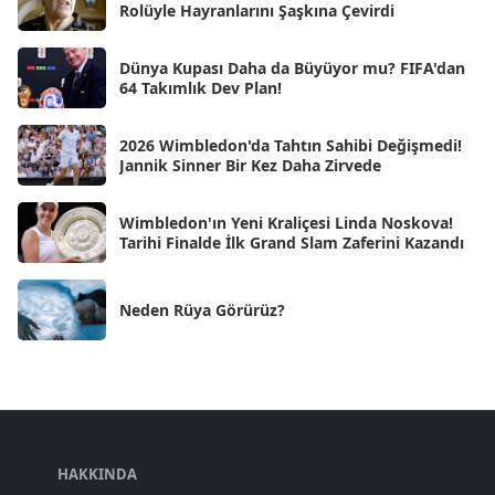
Rolüyle Hayranlarını Şaşkına Çevirdi
Kas 2024
[33]
Dünya Kupası Daha da Büyüyor mu? FIFA'dan
Eki 2024
[46]
64 Takımlık Dev Plan!
Eyl 2024
[33]
2026 Wimbledon'da Tahtın Sahibi Değişmedi!
Ağu 2024
[10]
Jannik Sinner Bir Kez Daha Zirvede
Tem 2024
[21]
Wimbledon'ın Yeni Kraliçesi Linda Noskova!
Haz 2024
[30]
Tarihi Finalde İlk Grand Slam Zaferini Kazandı
May 2024
[90]
Neden Rüya Görürüz?
Nis 2024
[59]
Mar 2024
[52]
Şub 2024
[50]
Oca 2024
[83]
Ara 2023
HAKKINDA
[101]