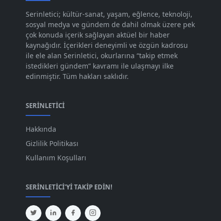
Kas 2023
[82]
Serinletici; kültür-sanat, yaşam, eğlence, teknoloji,
sosyal medya ve gündem de dahil olmak üzere pek
Eki 2023
[73]
çok konuda içerik sağlayan aktüel bir haber
Eyl 2023
kaynağıdır. İçerikleri deneyimli ve özgün kadrosu
[73]
ile ele alan Serinletici, okurlarına “takip etmek
Ağu 2023
[74]
istedikleri gündem” kavramı ile ulaşmayı ilke
edinmiştir. Tüm hakları saklıdır.
Tem 2023
[76]
Haz 2023
[78]
SERINLETICI
May 2023
[66]
Hakkında
Nis 2023
[96]
Gizlilik Politikası
Mar 2023
[79]
Kullanım Koşulları
Şub 2023
[44]
SERINLETICI'YI TAKIP EDIN!
Oca 2023
[87]
Ara 2022
[82]