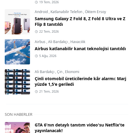
19 Tem, 2026
Android
,
Katlanabilir Telefon
,
Öktem Ersoy
Samsung Galaxy Z Fold 8, Z Fold 8 Ultra ve Z
Flip 8 tanıtıldı
22 Tem, 2026
Airbus
,
Ali Bardakçı
,
Havacılık
Airbus katlanabilir kanat teknolojisi tanıtıldı
5 Ağu, 2026
Ali Bardakçı
,
Çin
,
Ekonomi
Çinli otomobil üreticilerinde kâr alarmı: Marj
yüzde 1,5'e geriledi
21 Tem, 2026
SON HABERLER
GTA 6'nın detaylı tanıtım video'su Netflix'te
yayınlanacak!