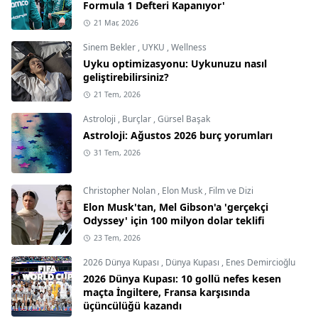
Formula 1 Defteri Kapanıyor'
21 Mar, 2026
Sinem Bekler
,
UYKU
,
Wellness
Uyku optimizasyonu: Uykunuzu nasıl
geliştirebilirsiniz?
21 Tem, 2026
Astroloji
,
Burçlar
,
Gürsel Başak
Astroloji: Ağustos 2026 burç yorumları
31 Tem, 2026
Christopher Nolan
,
Elon Musk
,
Film ve Dizi
Elon Musk'tan, Mel Gibson'a 'gerçekçi
Odyssey' için 100 milyon dolar teklifi
23 Tem, 2026
2026 Dünya Kupası
,
Dünya Kupası
,
Enes Demircioğlu
2026 Dünya Kupası: 10 gollü nefes kesen
maçta İngiltere, Fransa karşısında
üçüncülüğü kazandı