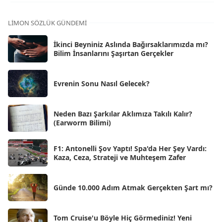
Kas 2025
[62]
LIMON SÖZLÜK GÜNDEMI
Eki 2025
[75]
İkinci Beyniniz Aslında Bağırsaklarımızda mı?
Eyl 2025
Bilim İnsanlarını Şaşırtan Gerçekler
[56]
Ağu 2025
[25]
Evrenin Sonu Nasıl Gelecek?
Tem 2025
[45]
Haz 2025
[38]
Neden Bazı Şarkılar Aklımıza Takılı Kalır?
(Earworm Bilimi)
May 2025
[54]
Nis 2025
[56]
F1: Antonelli Şov Yaptı! Spa'da Her Şey Vardı:
Kaza, Ceza, Strateji ve Muhteşem Zafer
Mar 2025
[50]
Şub 2025
[57]
Günde 10.000 Adım Atmak Gerçekten Şart mı?
Oca 2025
[53]
Ara 2024
Tom Cruise'u Böyle Hiç Görmediniz! Yeni
[25]