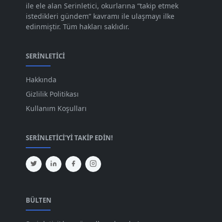
ile ele alan Serinletici, okurlarına “takip etmek
Ağu 2023
[74]
istedikleri gündem” kavramı ile ulaşmayı ilke
edinmiştir. Tüm hakları saklıdır.
Tem 2023
[76]
Haz 2023
[78]
SERINLETICI
May 2023
[66]
Hakkında
Nis 2023
[96]
Gizlilik Politikası
Mar 2023
[79]
Kullanım Koşulları
Şub 2023
[44]
SERINLETICI'YI TAKIP EDIN!
Oca 2023
[87]
Ara 2022
[82]
Kas 2022
[61]
Eki 2022
[64]
BÜLTEN
Eyl 2022
[72]