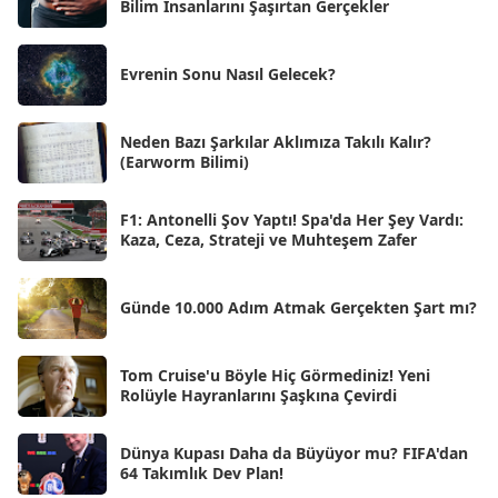
Eyl 2025
Bilim İnsanlarını Şaşırtan Gerçekler
[56]
Ağu 2025
[25]
Evrenin Sonu Nasıl Gelecek?
Tem 2025
[45]
Haz 2025
[38]
Neden Bazı Şarkılar Aklımıza Takılı Kalır?
(Earworm Bilimi)
May 2025
[54]
Nis 2025
[56]
F1: Antonelli Şov Yaptı! Spa'da Her Şey Vardı:
Kaza, Ceza, Strateji ve Muhteşem Zafer
Mar 2025
[50]
Şub 2025
[57]
Günde 10.000 Adım Atmak Gerçekten Şart mı?
Oca 2025
[53]
Ara 2024
Tom Cruise'u Böyle Hiç Görmediniz! Yeni
[25]
Rolüyle Hayranlarını Şaşkına Çevirdi
Kas 2024
[33]
Dünya Kupası Daha da Büyüyor mu? FIFA'dan
Eki 2024
[46]
64 Takımlık Dev Plan!
Eyl 2024
[33]