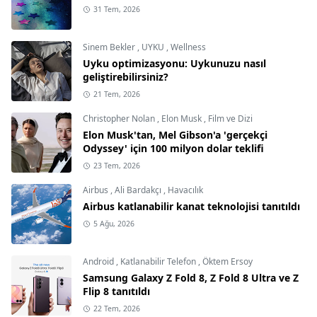
31 Tem, 2026
Sinem Bekler
,
UYKU
,
Wellness
Uyku optimizasyonu: Uykunuzu nasıl
geliştirebilirsiniz?
21 Tem, 2026
Christopher Nolan
,
Elon Musk
,
Film ve Dizi
Elon Musk'tan, Mel Gibson'a 'gerçekçi
Odyssey' için 100 milyon dolar teklifi
23 Tem, 2026
Airbus
,
Ali Bardakçı
,
Havacılık
Airbus katlanabilir kanat teknolojisi tanıtıldı
5 Ağu, 2026
Android
,
Katlanabilir Telefon
,
Öktem Ersoy
Samsung Galaxy Z Fold 8, Z Fold 8 Ultra ve Z
Flip 8 tanıtıldı
22 Tem, 2026