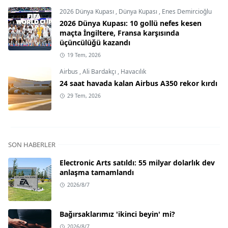
2026 Dünya Kupası
,
Dünya Kupası
,
Enes Demircioğlu
2026 Dünya Kupası: 10 gollü nefes kesen
maçta İngiltere, Fransa karşısında
üçüncülüğü kazandı
19 Tem, 2026
Airbus
,
Ali Bardakçı
,
Havacılık
24 saat havada kalan Airbus A350 rekor kırdı
29 Tem, 2026
SON HABERLER
Electronic Arts satıldı: 55 milyar dolarlık dev
anlaşma tamamlandı
2026/8/7
Bağırsaklarımız 'ikinci beyin' mi?
2026/8/7